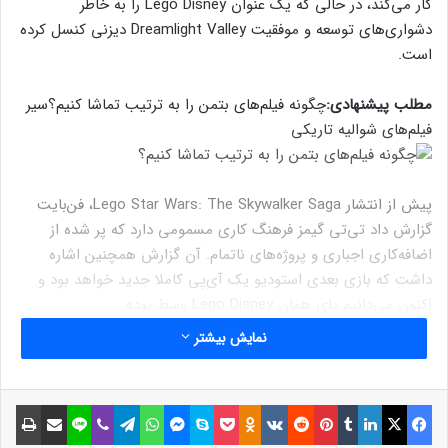
کار می‌کند، در حالی که یک عنوان Lego Disney را به خاطر
دشواری‌های توسعه و موفقیت Dreamlight Valley دیزنی کنسل کرده
است.
مطلب پیشنهادی:
چگونه فیلم‌های بتمن را به ترتیب تماشا کنیم؟
سیر
فیلم‌های شوالیه تاریکی
پیش از انتشار Lego Star Wars: The Skywalker Saga، فن‌بایت
گزارش داد تی‌تی گیمز فرهنگ کاری مسمومی دارد که پر شده از
اضافه‌کاری اجباری و پروژه‌های ناتمام. آن گزارش همچنین اشاره
داشت که بازی بعدی استودیو یک آی‌پی کاملا جدید خواهد بود و
اکنون می‌دانیم پای همان Lego Disney وسط بوده.
نمایش بیشتر
استفن شارپلز، دستیار کارگردان سابق تی‌تی‌گیمز، چندی پیش در
فیسبوک
ایکس
لینکداین
تامبلر
پینتریست
Reddit
VKontakte
Odnoklassniki
پاکت
اسکایپ
مسنجر
واتس آپ
تلگرام
وایبر
لاین
اشتراک گذاری با ایمیل
چاپ
توییتر گفت: