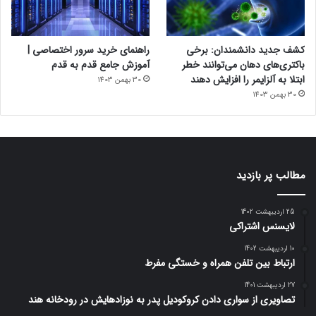
کشف جدید دانشمندان: برخی
راهنمای خرید سرور اختصاصی |
باکتری‌های دهان می‌توانند خطر
آموزش جامع قدم به قدم
ابتلا به آلزایمر را افزایش دهند
30 بهمن 1403
30 بهمن 1403
مطالب پر بازدید
25 اردیبهشت 1402
لایسنس اشتراکی
10 اردیبهشت 1402
ارتباط بین تلفن همراه و خستگی مفرط
27 اردیبهشت 1401
تصاویری از سواری دادن کروکودیل پدر به نوزادهایش در رودخانه هند