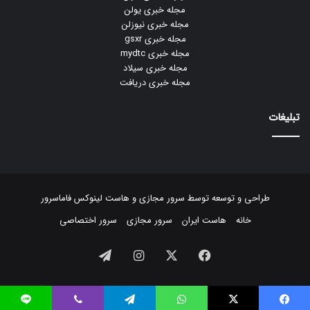
مجله خبری یولن
مجله خبری نیوزلن
مجله خبری gsxr
مجله خبری mydtc
مجله خبری سیلاد
مجله خبری دریافت
تبلیغات
طراحی و توسعه توسط
سرور مجازی
و
هاست لینوکس
فاماسرور
خانه
هاست ایران
سرور مجازی
سرور اختصاصی
فیسبوک
ایکس
اینستاگرام
تلگرام