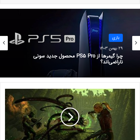
نوشته های مشابه
جی. کی. رولینگ درباره عدم حضور
در ویژه برنامه هری پاتر صحبت کرد
بازی
7 شهریور 1401
29 بهمن 1403
پورت‌ سوییچ Zelda: Twilight
چرا گیمرها از PS5 Pro محصول جدید سونی
ناراضی‌اند؟
Princess و Wind Waker به زودی
معرفی می‌شود
10 شهریور 1401
م
ح
ت
و
ا
ی
ج
می‌بینم که TT Games همچنان بیشتر از
د