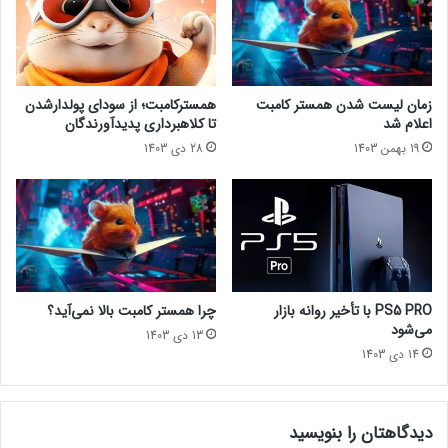
r
ا
مجله خبری lastech
o
س
l
ت
l
و
بتمندیزنی
s
ر
زمان لیست شدن همستر کامبت
همسترکامبت؛ از سودای پولدارشدن
O
ا
اعلام شد
تا کلاهبرداری پدیدآورندگان
n
پ
19 بهمن 1403
28 دی 1403
l
ی
i
ک
n
گ
e
ی
م
م
ع
ز
ر
ا
ف
ع
PS5 PRO با تأخیر روانه بازار
چرا همستر کامبت بالا نمی‌آید؟
ی
ل
می‌شود
13 دی 1403
ش
ا
14 دی 1403
د
م
ش
د
دیدگاهتان را بنویسید