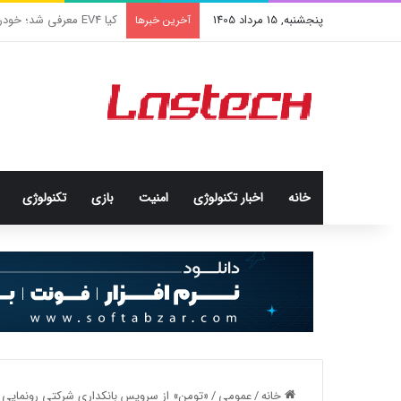
پنجشنبه, 15 مرداد 1405
کشف جدید دانشمندان: برخی
آخرین خبرها
خانه
اخبار تکنولوژی
امنيت
بازی
تکنولوژی
خانه
/
عمومی
/
«تومن» از سرویس بانکداری شرکتی رونمایی 