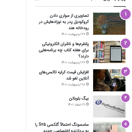
تصاویری از سواری دادن
کروکودیل پدر به نوزادهایش در
رودخانه هند
27 اردیبهشت 1401
پلتفرم‌ها و ناشران الکترونیکی
برای هفته کتاب چه برنامه‌هایی
دارند؟
27 اردیبهشت 1401
افزایش قیمت کرایه تاکسی‌های
آنلاین لغو شد
28 اردیبهشت 1401
بیگ بلوباتن
21 اسفند 1401
سامسونگ احتمالاً گلکسی S25 را
به پردازنده اختصاصی جدید