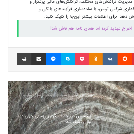
یریت تراکنش‌های مختلف، تراکنش‌های مالی پرتکرار و
داری شرکتی تومن، با ساده‌سازی فرآیندهای بانکی و
نسل جدید مانیتور استودیو دیسپلی اپل سال
 دهد. برای اطلاعات بیشتر این‌جا را کلیک کنید.
۲۰۲۶ از راه می‌رسد؛ گزارش بلومبرگ
به اخراج تهدید کرد؛ اما همان نامه هم فاش شد!
همراه اول | مودم‌های رومیزی 5G انتخاب اول
گیمرها، محتواسازان و کسب‌وکارها
پینتریست
Reddit
VKontakte
Odnoklassniki
پاکت
اسکایپ
مسنجر
اشتراک گذاری با ایمیل
چاپ
کالابرگ الکترونیک ۱۰ اسفند به ۷ دهک
کم‌درآمد ارائه می‌شود
چگونه باکس جست و جو در اکسل بسازیم؟
بزرگ‌ترین دریاچه آب گرم زیرزمینی جهان در
آلبانی کشف شد