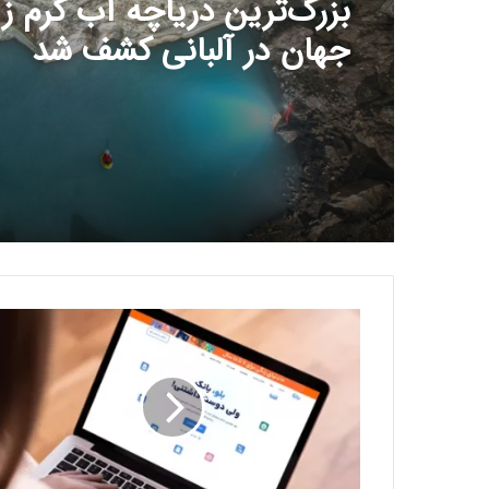
بزرگ‌ترین دریاچه آب گرم زی
جهان در آلبانی کشف شد
ف
ر
ا
ت
ر
ا
ز
ی