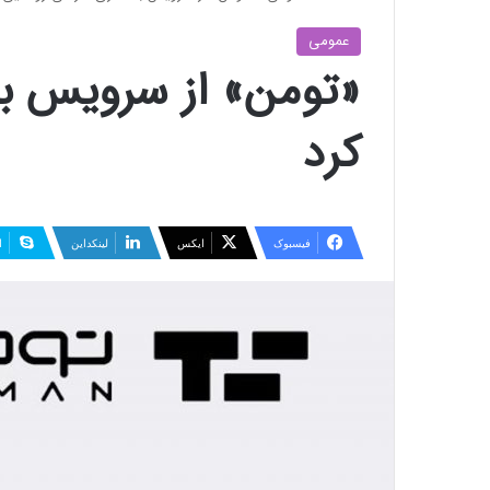
عمومی
«تومن» از سرویس با
کرد
فیسبوک
ایکس
لینکداین
ا