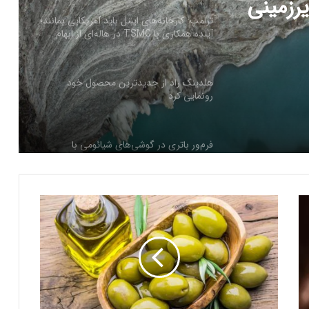
رزمینی
ترامپ: کارخانه‌های اینتل باید آمریکایی بمانند؛
آینده همکاری با TSMC در هاله‌ای از ابهام
هلدینگ راد از جدیدترین محصول خود
رونمایی کرد
فرم‌ور باتری در گوشی‌های شیائومی با
سیستم‌عامل HyperOS 2.0 به‌روزرسانی
مخفی دریافت کرد
ز
بیشتر مواد با حرارت‌دادن نرم می‌شوند؛ پس
ی
چرا تخم مرغ سفت می‌شود؟
ت
و
ن
مایکروسافت پشتیبانی از پردازنده‌های نسل ۱۰
چ
اینتل را در ویندوز Windows 11 24H2 کنار
ه
گذاشت؛ پایانی بر عصر کامت‌لیک
خ