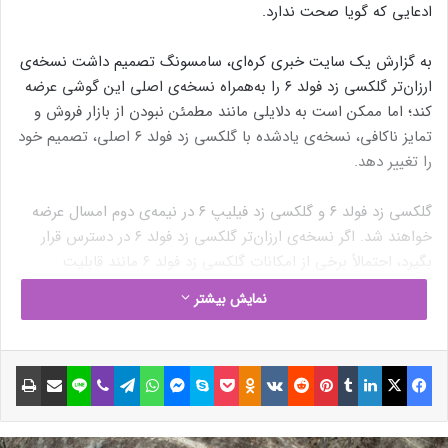
ادعایی که گویا صحت ندارد.
به گزارش یک سایت خبری کره‌ای، سامسونگ تصمیم داشت نسخه‌ی
ارزان‌تر گلکسی زد فولد ۶ را به‌همراه نسخه‌ی اصلی این گوشی عرضه
کند؛ اما ممکن است به دلایلی مانند مطمئن نبودن از بازار فروش و
تمایز ناکافی، نسخه‌‌ی یادشده با گلکسی زد فولد ۶ اصلی، تصمیم خود
را تغییر دهد.
گلکسی زد فولد ۶ و گلکسی زد فیلیپ ۶ در نیمه‌ی دوم امسال عرضه
خواهند شد. اگر نسخه‌ی ارزان‌تر گلکسی زد فولد ۶ در دسترس قرار
بگیرد، احتمالاً برخی از امکانات گلکسی زد فولد ۶ مانند قابلیت
پشتیبانی از S Pen را نخواهد داشت.
نمایش بیشتر
مقاله‌های مرتبط
فیسبوک
ایکس
لینکداین
تامبلر
پینتریست
Reddit
VKontakte
Odnoklassniki
پاکت
اسکایپ
مسنجر
واتس آپ
تلگرام
وایبر
لاین
اشتراک گذاری با ایمیل
چاپ
نوشته های مشابه