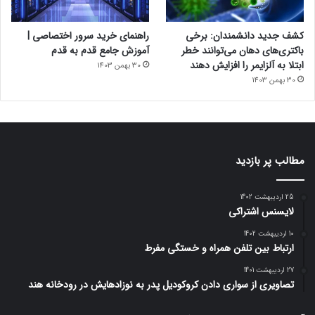
کشف جدید دانشمندان: برخی
راهنمای خرید سرور اختصاصی |
باکتری‌های دهان می‌توانند خطر
آموزش جامع قدم به قدم
ابتلا به آلزایمر را افزایش دهند
30 بهمن 1403
30 بهمن 1403
مطالب پر بازدید
25 اردیبهشت 1402
لایسنس اشتراکی
10 اردیبهشت 1402
ارتباط بین تلفن همراه و خستگی مفرط
27 اردیبهشت 1401
تصاویری از سواری دادن کروکودیل پدر به نوزادهایش در رودخانه هند