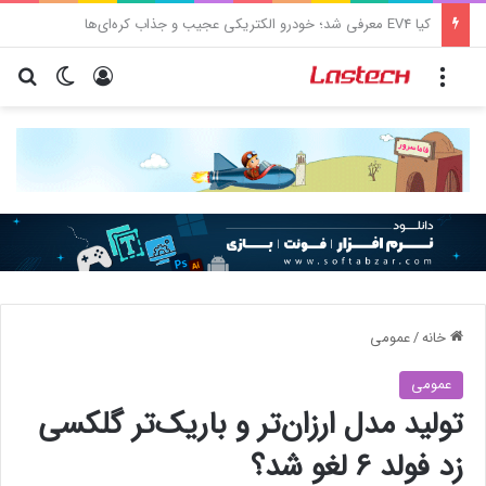
کشف جدید دانشمندان: برخی باکتری‌های دهان می‌توانند خطر ابتلا به آلزایمر را افزایش دهند
منو
ورود
تغییر پو
جس
خانه
/
عمومی
عمومی
تولید مدل ارزان‌تر و باریک‌تر گلکسی
زد فولد ۶ لغو شد؟