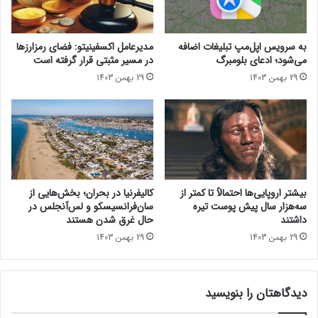
ه
ر
ی
ی
ب
ا
به سرویس اپل‌مپ تبلیغات اضافه
مدیرعامل اکسفینیتو:‌ فضای رمزارزها
ر
ز
می‌شود؛ ادعای بلومبرگ
در مسیر مثبتی قرار گرفته است
ی
د
29 بهمن 1403
29 بهمن 1403
د
ی
ی
د
»
گ
د
ا
ر
ه
ر
ع
ا
ل
ه
ی
بیشتر اروپایی‌ها احتمالاً تا کمتر از
کالیفرنیا در بحران؛ بخش‌هایی از
ا
ب
سه‌هزار سال پیش پوست تیره
سان‌فرانسیسکو و لس‌آنجلس در
س
ا
داشتند
حال غرق شدن هستند
ت
ب
29 بهمن 1403
29 بهمن 1403
ا
دیدگاهتان را بنویسید