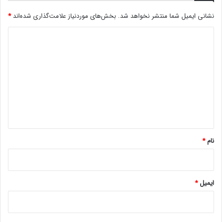
س
نشانی ایمیل شما منتشر نخواهد شد.
بخش‌های موردنیاز علامت‌گذاری شده‌اند
*
و
م
د
س
ی
ر
ی
د
ا
گ
ل
T
ا
h
ه
e
W
*
i
نام
*
t
c
h
e
ایمیل
*
r
ش
د