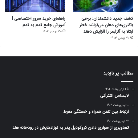
کشف جدید دانشمندان: برخی
راهنمای خرید سرور اختصاصی |
باکتری‌های دهان می‌توانند خطر
آموزش جامع قدم به قدم
ابتلا به آلزایمر را افزایش دهند
30 بهمن 1403
30 بهمن 1403
مطالب پر بازدید
25 اردیبهشت 1402
لایسنس اشتراکی
10 اردیبهشت 1402
ارتباط بین تلفن همراه و خستگی مفرط
27 اردیبهشت 1401
تصاویری از سواری دادن کروکودیل پدر به نوزادهایش در رودخانه هند