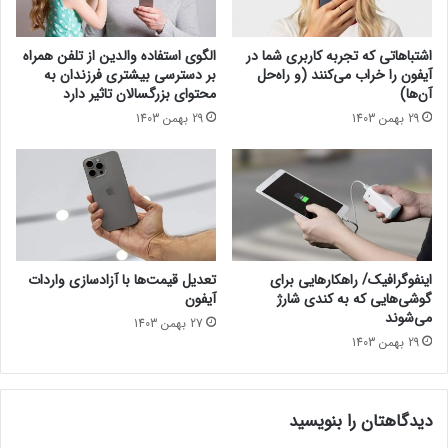
[
ا
ت
ب
م
ا
اشتباهاتی که تجربه کاربری شما در
الگوی استفاده والدین از تلفن همراه
ا
ع
آیفون را خراب می‌کنند (و راه‌حل
بر دسترسی بیشتری فرزندان به
ش
ث
آن‌ها)
محتوای بزرگسالان تاثیر دارد
ا
ت
29 بهمن 1403
29 بهمن 1403
ک
و
ن
ق
ی
ف
د
ف
]
ی
ل
م
ب
اینفوگرافیک/ راهکارهایی‌ برای
تعدیل قیمت‌ها با آزادسازی واردات
ر
گوشی‌هایی که به کندی شارژ
آیفون
د
می‌شوند
27 بهمن 1403
ا
29 بهمن 1403
ر
ی
ف
دیدگاهتان را بنویسید
ص
ل