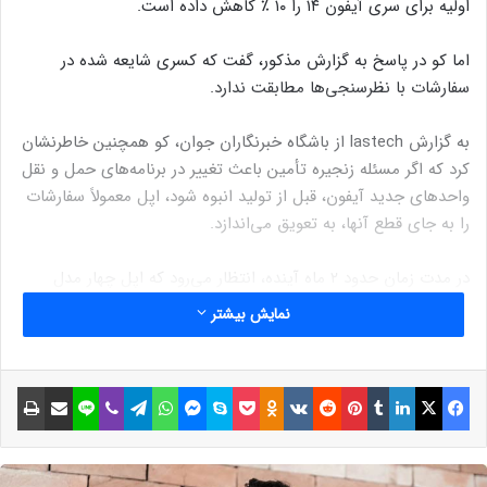
اولیه برای سری آیفون ۱۴ را ۱۰ ٪ کاهش داده است.
اما کو در پاسخ به گزارش مذکور، گفت که کسری شایعه شده در
سفارشات با نظرسنجی‌ها مطابقت ندارد.
به گزارش lastech از باشگاه خبرنگاران جوان، کو همچنین خاطرنشان
کرد که اگر مسئله زنجیره تأمین باعث تغییر در برنامه‌های حمل و نقل
واحد‌های جدید آیفون، قبل از تولید انبوه شود، اپل معمولاً سفارشات
را به جای قطع آنها، به تعویق می‌اندازد.
در مدت زمان حدود ۲ ماه آینده، انتظار می‌رود که اپل چهار مدل
جدید آیفون شامل آیفون ۱۴ (۶.۱ اینچی)، آیفون ۱۴ مکس (۶.۷
نمایش بیشتر
اینچی)، آیفون ۱۴ پرو (۶.۱ اینچی) و آیفون ۱۴ پرو مکس (۶.۷ اینچی)
را روانه بازار کند.
فیسبوک
ایکس
لینکداین
تامبلر
پینتریست
Reddit
VKontakte
Odnoklassniki
پاکت
اسکایپ
مسنجر
واتس آپ
تلگرام
وایبر
لاین
اشتراک گذاری با ایمیل
چاپ
نوشته های مشابه
وزیر اقتصاد: احتمالاً تعرفه واردات