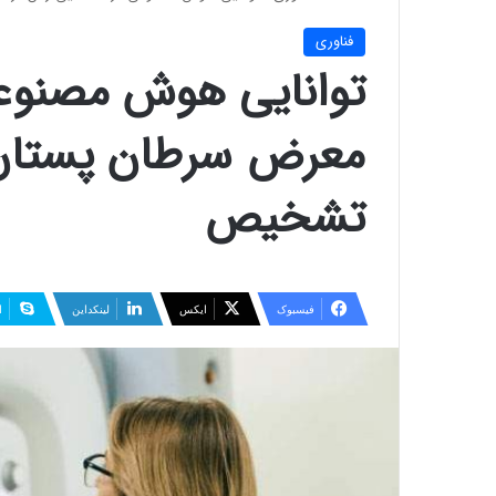
فناوری
توانایی هوش مصنوعی
معرض سرطان پستان 
تشخیص
فیسبوک
ایکس
لینکداین
ا