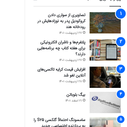
تصاویری از سواری دادن
کروکودیل پدر به نوزادهایش در
رودخانه هند
27 اردیبهشت 1401
پلتفرم‌ها و ناشران الکترونیکی
برای هفته کتاب چه برنامه‌هایی
دارند؟
27 اردیبهشت 1401
افزایش قیمت کرایه تاکسی‌های
آنلاین لغو شد
28 اردیبهشت 1401
بیگ بلوباتن
21 اسفند 1401
سامسونگ احتمالاً گلکسی S25 را
به پردازنده اختصاصی جدید