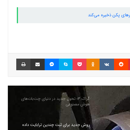
رهای پکن ذخیره می‌کند
از دست‌ دادن حس چشایی می‌تواند
هشداری برای احتمال مرگ زودرس باشد
گراک ۳؛ تحول جدید در دنیای چت‌بات‌های
هوش مصنوعی
پینتریست
Reddit
VKontakte
Odnoklassniki
پاکت
اسکایپ
مسنجر
اشتراک گذاری با ایمیل
چاپ
گراک ۳؛ تحول جدید در دنیای چت‌بات‌های
هوش مصنوعی
روش جدید برای ثبت چندین ترابایت‌ داده
آسیب‌های روانی فرزند اول می‌تواند زمینه‌ساز
مشکلات روانی در فرزندان بعدی شود