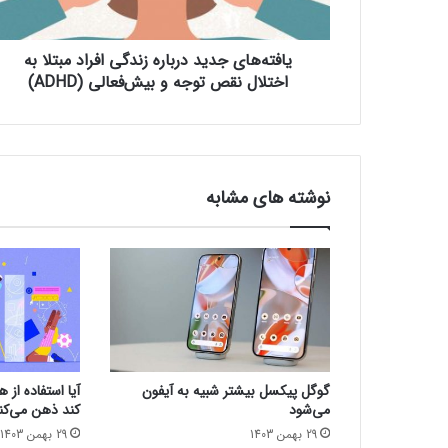
ی
ج
یافته‌های جدید درباره زندگی افراد مبتلا به
د
ی
اختلال نقص توجه و بیش‌فعالی (ADHD)
د
د
ر
ب
ا
نوشته های مشابه
ر
ه
ز
ن
د
گ
ی
ا
ف
گوگل پیکسل بیشتر شبیه به آیفون
آیا استفاده از
ر
می‌شود
کند ذهن می‌کن
ا
29 بهمن 1403
29 بهمن 1403
د