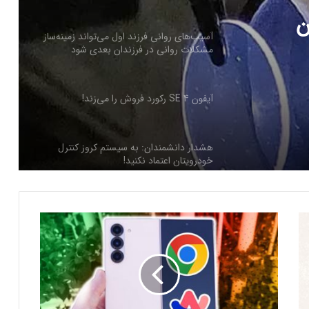
ی‌تواند
آیفون SE 4 رکورد فروش را می‌زند!
فرزندان
هشدار دانشمندان: به سیستم کروز کنترل
خودرویتان اعتماد نکنید!
ن
گزارش تصویری: ۲۰ عکس شگفت‌انگیز از
قدرت زمان‌بندی عالی در عکاسی خیابانی
خطر آسیب کبدی ناشی از مصرف الکل برای
م
برخی افراد بیشتر است
ق
ا
ی
مصرف انرژی چت‌جی‌پی‌تی کمتر از
س
پیش‌بینی‌هاست
ه
گ