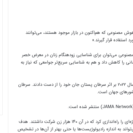
ش مصنوعی که هم‌اکنون در بازار موجود هستند، می‌توانند
 استفاده قرار گیرند.»
هشدار دانشمندان: به سیستم کروز کنترل
خودرویتان اعتماد نکنید!
صنوعی می‌توان برای شناسایی زودهنگام زنان در معرض خصر
مانی را کاهش داد و هم به شناسایی سریع‌تر جوامعی که نیاز به
گزارش تصویری: ۲۰ عکس شگفت‌انگیز از
قدرت زمان‌بندی عالی در عکاسی خیابانی
بنا به گزارش سازمان بهداشت جهانی، ۶۷۰ هزار زن در سال ۲۰۲۲ بر اثر سرطان پستان جان خود را از دست دادند. سرطان
کشورهای جهان است.
خطر آسیب کبدی ناشی از مصرف الکل برای
برخی افراد بیشتر است
سال گذشته میلادی، برنامه شناسایی سرطان در نروژ پروژه‌ای را راه‌اندازی کرد که در آن ۱۴۰ هزار زن شرکت داشتند. هدف
مصرف انرژی چت‌جی‌پی‌تی کمتر از
اند به اندازه رادیولوژیست‌ها یا حتی بهتر از آن‌ها در تشخیص
پیش‌بینی‌هاست