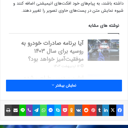
داشته باشند، به پیام‌های خود افکت‌های انیمیشنی اضافه کنند و
شیوه نمایش متن در پست‌های حاوی تصویر را تغییر دهند.
نوشته های مشابه
آیا برنامه صادرات خودرو به
روسیه برای سال 1403
موفقیت‌آمیز خواهد بود؟
16 اردیبهشت 1403
اولین پردیس طراحی شده
توسط گوگل با ده‌ها هزار پنل
نمایش بیشتر
خورشیدی افتتاح شد [تماشا
کنید]
فیسبوک
ایکس
لینکداین
تامبلر
پینتریست
Reddit
VKontakte
Odnoklassniki
پاکت
اسکایپ
مسنجر
واتس آپ
تلگرام
وایبر
لاین
اشتراک گذاری با ایمیل
چاپ
27 اردیبهشت 1401