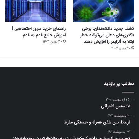
کشف جدید دانشمندان: برخی
راهنمای خرید سرور اختصاصی |
باکتری‌های دهان می‌توانند خطر
آموزش جامع قدم به قدم
ابتلا به آلزایمر را افزایش دهند
30 بهمن 1403
30 بهمن 1403
مطالب پر بازدید
25 اردیبهشت 1402
لایسنس اشتراکی
10 اردیبهشت 1402
ارتباط بین تلفن همراه و خستگی مفرط
27 اردیبهشت 1401
تصاویری از سواری دادن کروکودیل پدر به نوزادهایش در رودخانه هند