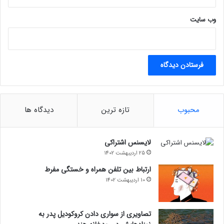
مشاور کاخ سفید توسط ترامپ را رد کرد
وب‌ سایت
مجله خبری lastech
محبوب
تازه ترین
دیدگاه ها
لایسنس اشتراکی
25 اردیبهشت 1402
ارتباط بین تلفن همراه و خستگی مفرط
10 اردیبهشت 1402
تصاویری از سواری دادن کروکودیل پدر به