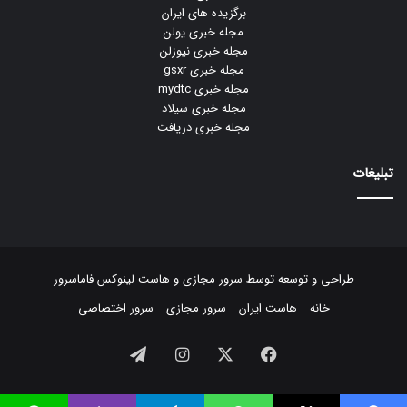
برگزیده های ایران
مجله خبری یولن
مجله خبری نیوزلن
مجله خبری gsxr
مجله خبری mydtc
مجله خبری سیلاد
مجله خبری دریافت
تبلیغات
طراحی و توسعه توسط
سرور مجازی
و
هاست لینوکس
فاماسرور
خانه
هاست ایران
سرور مجازی
سرور اختصاصی
فیسبوک
ایکس
اینستاگرام
تلگرام