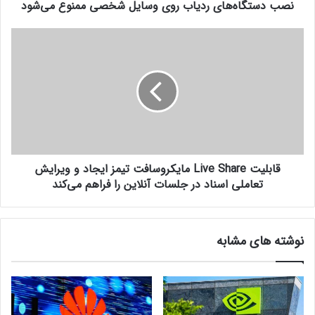
نصب دستگاه‌های ردیاب روی وسایل شخصی ممنوع می‌شود
ه
سامسونگ
ا
ی
ق
ر
ا
د
ب
ی
ل
ا
ی
ب
ت
ر
L
و
i
ی
v
و
قابلیت Live Share مایکروسافت تیمز ایجاد و ویرایش
e
س
S
تعاملی اسناد در جلسات آنلاین را فراهم می‌کند
ا
h
ی
a
ل
r
نوشته های مشابه
ش
e
خ
م
ص
ا
ی
ی
م
ک