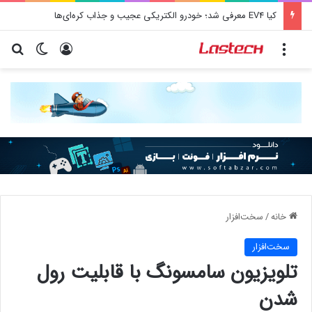
کیا EV4 معرفی شد؛ خودرو الکتریکی عجیب و جذاب کره‌ای‌ها
منو
ورود
تغییر پو
جس
خانه
/
سخت‌افزار
سخت‌افزار
تلویزیون سامسونگ با قابلیت رول
شدن