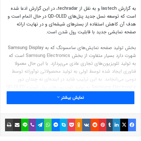
به گزارش lastech و به نقل از techradar، در این گزارش ادعا شده
است که توسعه نسل جدید پنل‌های QD-OLED در حال اتمام است و
هدف آن کاهش استفاده از بسترهای شیشه‌ای و در نهایت ارائه
صفحه نمایشی جدید با قابلیت رول شدن است.
بخش تولید صفحه نمایش‌های سامسونگ که به Samsung Display
شهرت دارد بسیار متفاوت از بخش Samsung Electronics است که
به تولید تلویزیون‌های تجاری عادی می‌پردازد. با این حال معمولا
فناوری ایجاد شده توسط اولی به تولید محصولاتی نوآورانه توسط
دومی می‌انجامد. به این ترتیب شاید در اینده‌ای نه چندان دور
Samsung Electronics به تولید تلویزیون‌های رول شونده QD-OLED
با قابلیت عرضه به تمامی بازارهای جهان بپردازد.
نمایش بیشتر
فیسبوک
ایکس
لینکداین
تامبلر
پینتریست
Reddit
VKontakte
Odnoklassniki
پاکت
اسکایپ
مسنجر
واتس آپ
تلگرام
وایبر
لاین
اشتراک گذاری با ایمیل
چاپ
البته باید به خاطر داشته باشید که اگرچه تلویزیون‌های رول شونده