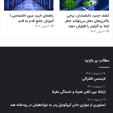
کشف جدید دانشمندان: برخی
راهنمای خرید سرور اختصاصی |
باکتری‌های دهان می‌توانند خطر
آموزش جامع قدم به قدم
ابتلا به آلزایمر را افزایش دهند
30 بهمن 1403
30 بهمن 1403
مطالب پر بازدید
25 اردیبهشت 1402
لایسنس اشتراکی
10 اردیبهشت 1402
ارتباط بین تلفن همراه و خستگی مفرط
27 اردیبهشت 1401
تصاویری از سواری دادن کروکودیل پدر به نوزادهایش در رودخانه هند