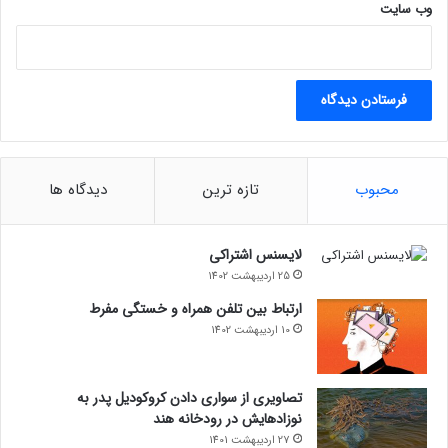
ا
وب‌ سایت
ی
ن
ر
ا
ف
ر
ا
ه
محبوب
تازه ترین
دیدگاه ها
م
م
ی‌
لایسنس اشتراکی
ک
25 اردیبهشت 1402
ن
د
ارتباط بین تلفن همراه و خستگی مفرط
10 اردیبهشت 1402
تصاویری از سواری دادن کروکودیل پدر به
نوزادهایش در رودخانه هند
27 اردیبهشت 1401