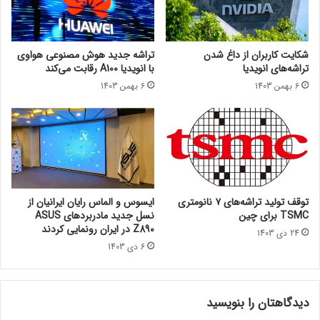
م
ر
ن
و
و
س
ع
ا
شکایت کاربران از داغ شدن
تراشه جدید هوش مصنوعی هواوی
م
ف
تراشه‌های انویدیا
با انویدیا A100 رقابت می‌کند
ی‌
ت
6 بهمن 1403
6 بهمن 1403
ش
ت
و
ی
د
م
ز
ا
ی
ج
ا
توقف تولید تراشه‌های ۷ نانومتری
ایسوس و الماس رایان ایرانیان از
د
TSMC برای چین
نسل جدید مادربردهای ASUS
و
Z890 در ایران رونمایی کردند
24 دی 1403
و
6 دی 1403
ی
ر
ا
دیدگاهتان را بنویسید
ی
ش