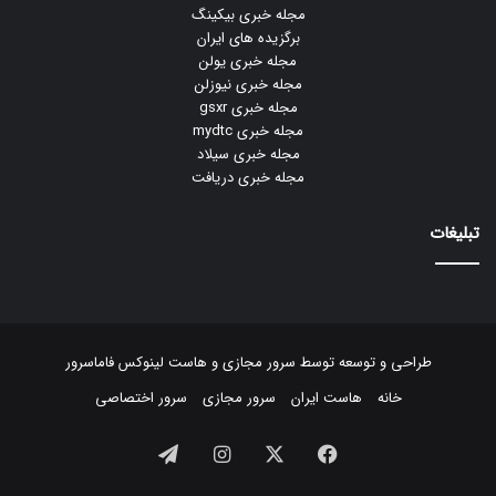
مجله خبری بیکینگ
برگزیده های ایران
مجله خبری یولن
مجله خبری نیوزلن
مجله خبری gsxr
مجله خبری mydtc
مجله خبری سیلاد
مجله خبری دریافت
تبلیغات
طراحی و توسعه توسط
سرور مجازی
و
هاست لینوکس
فاماسرور
خانه
هاست ایران
سرور مجازی
سرور اختصاصی
فیسبوک
ایکس
اینستاگرام
تلگرام