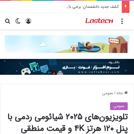
کشف جدید دانشمندان: برخی باکتری‌های دهان می‌توانند خطر ابتلا به آلزایمر را افزایش دهند
منو
ورود
تغییر پو
جس
خانه
/
عمومی
عمومی
تلویزیون‌های ۲۰۲۵ شیائومی ردمی با
پنل ۱۲۰ هرتز 4K و قیمت منطقی