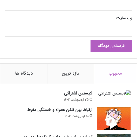
ب
ا
ل
وب‌ سایت
ه
ر
ا
ب
خ
ر
د
!
محبوب
تازه ترین
دیدگاه ها
لایسنس اشتراکی
25 اردیبهشت 1402
ارتباط بین تلفن همراه و خستگی مفرط
10 اردیبهشت 1402
تصاویری از سواری دادن کروکودیل پدر به