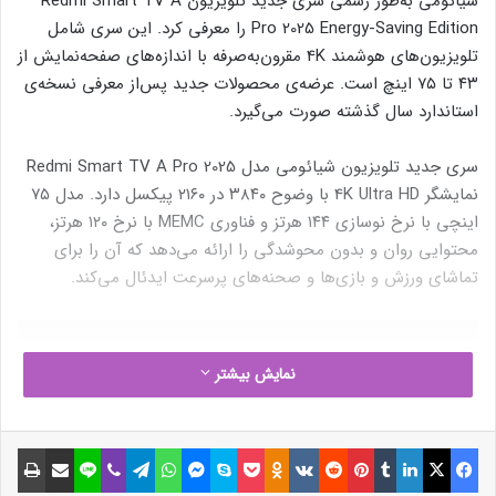
شیائومی به‌طور رسمی سری جدید تلویزیون Redmi Smart TV A
Pro 2025 Energy-Saving Edition را معرفی کرد. این سری شامل
تلویزیون‌های هوشمند 4K مقرون‌به‌صرفه با اندازه‌های صفحه‌نمایش از
۴۳ تا ۷۵ اینچ است. عرضه‌ی محصولات جدید پس‌از معرفی نسخه‌ی
استاندارد سال گذشته صورت می‌گیرد.
سری جدید تلویزیون شیائومی مدل Redmi Smart TV A Pro 2025
نمایشگر 4K Ultra HD با وضوح ۳۸۴۰ در ۲۱۶۰ پیکسل دارد. مدل ۷۵
اینچی با نرخ نوسازی ۱۴۴ هرتز و فناوری MEMC با نرخ ۱۲۰ هرتز،
محتوایی روان و بدون محو‌شدگی را ارائه می‌دهد که آن را برای
تماشای ورزش و بازی‌ها و صحنه‌های پرسرعت ایدئال می‌کند.
نمایش بیشتر
فیسبوک
ایکس
لینکداین
تامبلر
پینتریست
Reddit
VKontakte
Odnoklassniki
پاکت
اسکایپ
مسنجر
واتس آپ
تلگرام
وایبر
لاین
اشتراک گذاری با ایمیل
چاپ
نوشته های مشابه