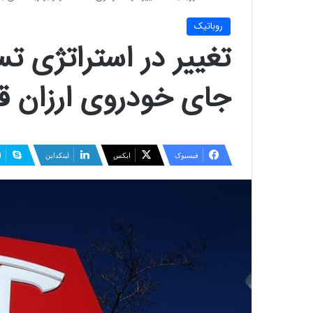
روباتيك
تغییر در استراتژی تسل
جای خودروی ارزان 
فیسبوک
ایکس
لینکداین
ا