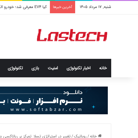
شنبه, 17 مرداد 1405
کیا EV4 معرفی شد؛ خودرو الکتریکی عجیب و جذاب کره‌ای‌ها
آخرین خبرها
خانه
اخبار تکنولوژی
امنيت
بازی
تکنولوژی
خانه
/
روباتيك
/
تغییر در استراتژی تسلا: تمرکز بر رباتاکسی 