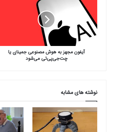
ی
ف
و
ن
م
ج
ه
ز
آیفون مجهز به هوش مصنوعی جمینای یا
ب
ه
چت‌جی‌پی‌تی می‌شود
ه
و
ش
م
ص
نوشته های مشابه
ن
و
ع
ی
ج
م