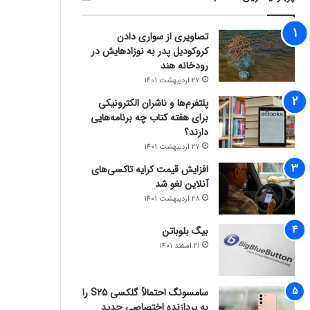
تصاویری از سواری دادن
کروکودیل پدر به نوزادهایش در
رودخانه هند
27 اردیبهشت 1401
پلتفرم‌ها و ناشران الکترونیکی
برای هفته کتاب چه برنامه‌هایی
دارند؟
27 اردیبهشت 1401
افزایش قیمت کرایه تاکسی‌های
آنلاین لغو شد
28 اردیبهشت 1401
بیگ بلوباتن
21 اسفند 1401
سامسونگ احتمالاً گلکسی S25 را
به پردازنده اختصاصی جدید