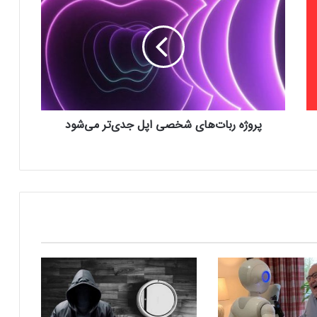
ر
ربات‌های آینده بیشتر شبیه انسان خواهند بود
و
ژ
ه
ربات‌ها اکنون می‌توانند تماس دست انسان را
ر
احساس کنند
ب
ا
ت‌
پروژه ربات‌های شخصی اپل جدی‌تر می‌شود
ه
رباتی که می‌توانید صیقل‌کاری و پولیش را به
ا
وی بسپارید!
ی
ش
خ
رباتی به‌اندازه دانه برنج که مغز را جراحی
ص
می‌‌کند
ی
ا
پ
ربات‌ها در جراحی‌های پیچیده کبد از انسان
ل
بهتر عمل می‌کنند
ج
د
ی‌