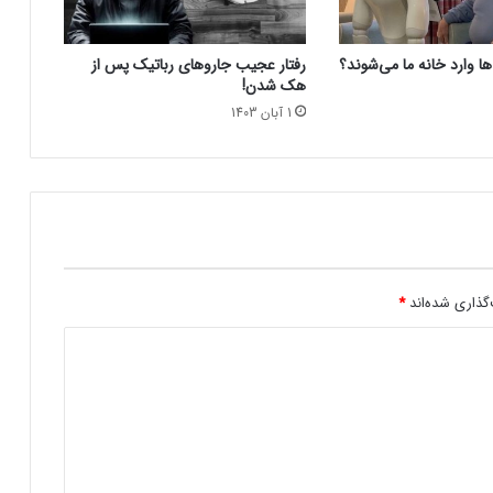
ت
“سوپر ربات” برای کمک به افراد معلول حرکتی
ر
م
ها وارد خانه ما می‌شوند؟
رفتار عجیب جاروهای رباتیک پس از
ی‌
ربات‌های انسان نما در صنعت خودرو + ویدیو
هک شدن!
ش
1 آبان 1403
و
د
گذاری شده‌اند
*