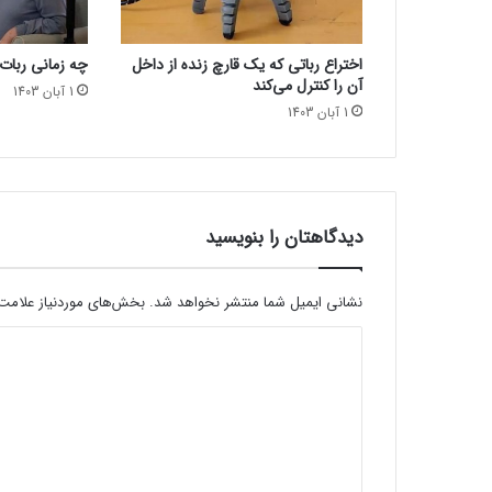
ی
ن
ا
اختراع رباتی که یک قارچ زنده از داخل
چه زمانی ربات‌
ی
آن را کنترل می‌کند
ی
1 آبان 1403
1 آبان 1403
ا
چ
ت‌
ج
ی‌
پ
دیدگاهتان را بنویسید
ی‌
ت
ی
نشانی ایمیل شما منتشر نخواهد شد.
بخش‌های موردنیاز علامت‌
م
د
ی‌
ش
ی
و
د
د
گ
ا