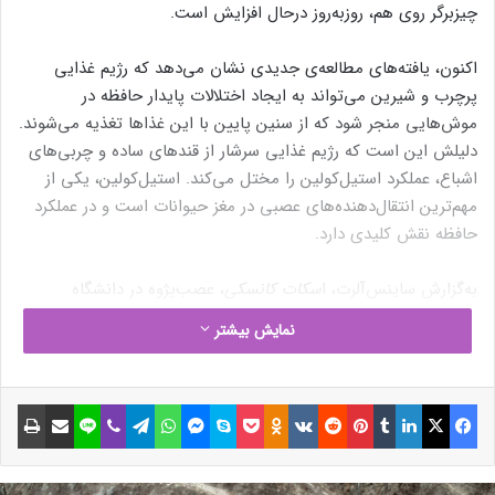
چیزبرگر روی هم، روز‌به‌روز درحال افزایش است.
اکنون، یافته‌های مطالعه‌ی جدیدی نشان می‌دهد که رژیم غذایی
پرچرب و شیرین می‌تواند به ایجاد اختلالات پایدار حافظه در
موش‌هایی منجر شود که از سنین پایین با این غذاها تغذیه می‌شوند.
دلیلش این است که رژیم غذایی سرشار از قندهای ساده و چربی‌های
اشباع، عملکرد استیل‌کولین را مختل می‌کند. استیل‌کولین، یکی از
مهم‌ترین انتقال‌دهنده‌های عصبی در مغز حیوانات است و در عملکرد
حافظه نقش کلیدی دارد.
به‌گزارش ساینس‌آلرت، ا
سکات کانسکی
، عصب‌پژوه در دانشگاه
کالیفرنیای جنوبی می‌گوید: «نه تنها یافته‌های این مقاله، بلکه از دیگر
نمایش بیشتر
مطالعات اخیرمان نیز نتیجه می‌گیریم که اگر موش‌ها با رژیم غذایی
ناسالم بزرگ شده باشند، به اختلالات حافظه‌ی پایدار و برگشت‌ناپذیر
دچار می‌شوند.»
فیسبوک
ایکس
لینکداین
تامبلر
پینتریست
Reddit
VKontakte
Odnoklassniki
پاکت
اسکایپ
مسنجر
واتس آپ
تلگرام
وایبر
لاین
اشتراک گذاری با ایمیل
چاپ
تحقیقات اخیر، رژیم غذایی حاوی غذاهای ناسالم و فرآوری‌شده را با
خطر ابتلا به بیماری آلزایمر در دوران پیری مرتبط می‌دانند.