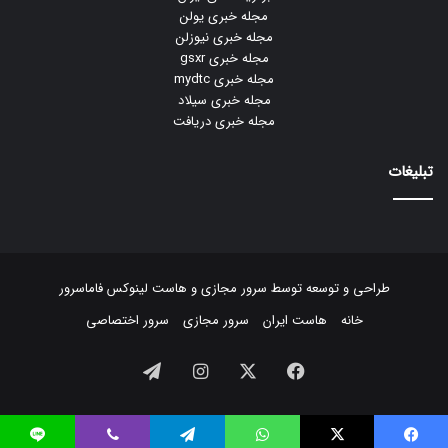
مجله خبری یولن
مجله خبری نیوزلن
مجله خبری gsxr
مجله خبری mydtc
مجله خبری سیلاد
مجله خبری دریافت
تبلیغات
طراحی و توسعه توسط
سرور مجازی
و
هاست لینوکس
فاماسرور
خانه
هاست ایران
سرور مجازی
سرور اختصاصی
فیسبوک
ایکس
اینستاگرام
تلگرام