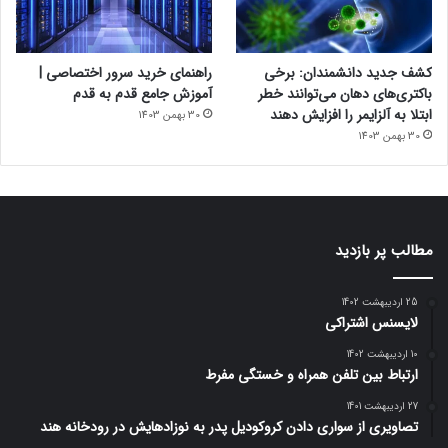
کشف جدید دانشمندان: برخی
راهنمای خرید سرور اختصاصی |
باکتری‌های دهان می‌توانند خطر
آموزش جامع قدم به قدم
ابتلا به آلزایمر را افزایش دهند
30 بهمن 1403
30 بهمن 1403
مطالب پر بازدید
25 اردیبهشت 1402
لایسنس اشتراکی
10 اردیبهشت 1402
ارتباط بین تلفن همراه و خستگی مفرط
27 اردیبهشت 1401
تصاویری از سواری دادن کروکودیل پدر به نوزادهایش در رودخانه هند