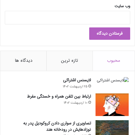
طولانی بعد از نوجوانی سالم غذا می‌خوردند، مشکلی نداشتند.
وب‌ سایت
محققان نتیجه می‌گیرند که ازبین‌بردن تأثیر مصرف غذاهای چرب و
شیرین در دوره‌ی نوجوانی بر عملکرد مغز در دوره‌ی بزرگسالی، بسیار
دشوار است. همچنین، یافته‌های مطالعات حیوانی ممکن است برای
انسان تفسیرپذیر نباشد، اما مطمئناً جامل تامل دارد.
مطالعه در مجله‌ی Brain, Behavior, and Immunity منتشر شده
محبوب
تازه ترین
دیدگاه ها
است.
حتما بخوانید :
۳ سال زندان در انتظار مدیرعامل بزرگ‌ترین
لایسنس اشتراکی
صرافی رمزارز دنیا؟
25 اردیبهشت 1402
منبع : زومیت
ارتباط بین تلفن همراه و خستگی مفرط
مجله خبری lastech
10 اردیبهشت 1402
پزشکی و سلامت
علمی
تصاویری از سواری دادن کروکودیل پدر به
نوزادهایش در رودخانه هند