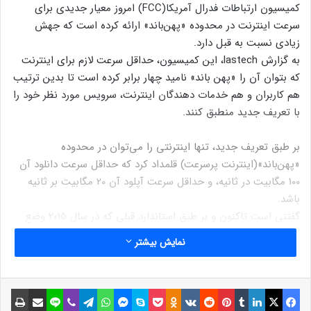
کمیسیون ارتباطات فدرال آمریکا(FCC) امروز معیار جدیدی برای
سرعت اینترنت در محدوده «پهن‌باند» ارائه کرده است که جهش
زیادی نسبت به قبل دارد.
به گزارش lastech، این کمیسیون، حداقل سرعت لازم برای اینترنت
که بتوان آن را «پهن باند» نامید چهار برابر کرده است تا بدین ترتیب
هم کاربران و هم خدمات دهندگان اینترنت، سرویس مورد نظر خود را
با تعریف جدید منطبق کنند.
بر طبق تعریف جدید، تنها اینترنتی را می‌توان در محدوده
«پهن‌باند»(اینترنت پرسرعت) قلمداد کرد که حداقل سرعت دانلود آن
100 مگابیت در ثانیه، و حداقل سرعت آپلود آن 20 مگابیت بر ثانیه
باشد.
گفتنی است تاکنون و بر طبق استاندارد قبلی که در سال 2015 وضع
شده بود، سرعت دانلود حداقل 25 مگابیت در ثانیه و آپلود حداقل 3
نمایش بیشتر
مگابیت در ثانیه به عنوان پهن‌باند نامگذاری شده بودند.
هر چند این استاندارد کمی نمادین است، با این وجود به طور
فیسبوک
ایکس
لینکداین
تامبلر
پینتریست
Reddit
VKontakte
Odnoklassniki
پاکت
اسکایپ
مسنجر
واتس آپ
تلگرام
وایبر
لاین
اشتراک گذاری با ایمیل
چاپ
غیرمستقیم بر مقررات FCC تأثیر خواهد گذاشت. باید توجه داشت که