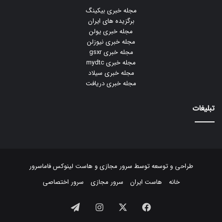
مجله خبری بیکینگ
برگزیده های ایران
مجله خبری یولن
مجله خبری نیوزلن
مجله خبری gsxr
مجله خبری mydtc
مجله خبری سیلاد
مجله خبری دریافت
تبلیغات
طراحی و توسعه توسط
سرور مجازی
و
هاست لینوکس
فاماسرور
خانه
هاست ایران
سرور مجازی
سرور اختصاصی
فیسبوک
ایکس
اینستاگرام
تلگرام