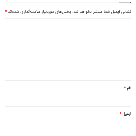
ق
و
ر
ا
نشانی ایمیل شما منتشر نخواهد شد.
بخش‌های موردنیاز علامت‌گذاری شده‌اند
*
ا
ه
د
ر
د
خ
ک
ی
و
ر
د
ا
د
ه
گ
ن
ا
د
ه
د
ا
*
د
!
نام
*
ایمیل
*