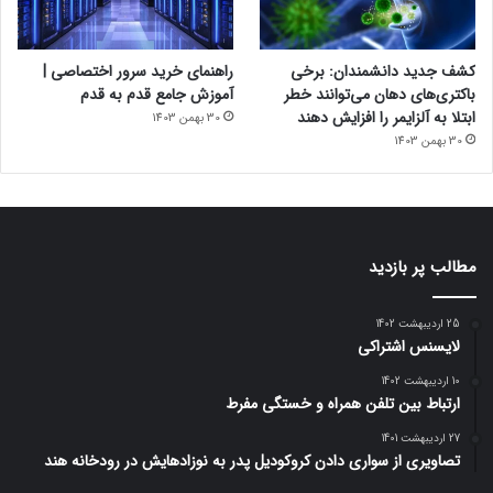
کشف جدید دانشمندان: برخی
راهنمای خرید سرور اختصاصی |
باکتری‌های دهان می‌توانند خطر
آموزش جامع قدم به قدم
ابتلا به آلزایمر را افزایش دهند
30 بهمن 1403
30 بهمن 1403
مطالب پر بازدید
25 اردیبهشت 1402
لایسنس اشتراکی
10 اردیبهشت 1402
ارتباط بین تلفن همراه و خستگی مفرط
27 اردیبهشت 1401
تصاویری از سواری دادن کروکودیل پدر به نوزادهایش در رودخانه هند