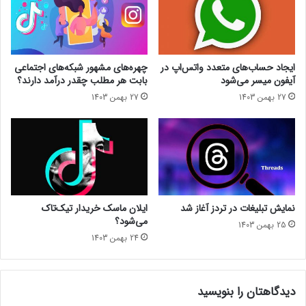
ز
ا
ه
ی
ا
د
ر
ر
ا
د
ایجاد حساب‌های متعدد واتس‌اپ در
چهره‌های مشهور شبکه‌های اجتماعی
د
س
آیفون میسر می‌شود
بابت هر مطلب چقدر درآمد دارند؟
ر
ت
27 بهمن 1403
27 بهمن 1403
س
س
ا
ا
ل
خ
۲
ت
۰
خ
۲
و
۳
د
ت
ر
نمایش تبلیغات در تردز آغاز شد
ایلان ماسک خریدار تیک‌تاک
ح
ا
می‌شود؟
25 بهمن 1403
ت
م
24 بهمن 1403
ت
ع
أ
ر
ث
ف
ی
ی
دیدگاهتان را بنویسید
ر
خ