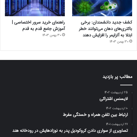
کشف جدید دانشمندان: برخی
راهنمای خرید سرور اختصاصی |
باکتری‌های دهان می‌توانند خطر
آموزش جامع قدم به قدم
ابتلا به آلزایمر را افزایش دهند
30 بهمن 1403
30 بهمن 1403
مطالب پر بازدید
25 اردیبهشت 1402
لایسنس اشتراکی
10 اردیبهشت 1402
ارتباط بین تلفن همراه و خستگی مفرط
27 اردیبهشت 1401
تصاویری از سواری دادن کروکودیل پدر به نوزادهایش در رودخانه هند