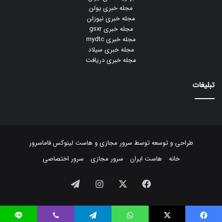
مجله خبری یولن
مجله خبری نیوزلن
مجله خبری gsxr
مجله خبری mydtc
مجله خبری سیلاد
مجله خبری دریافت
تبلیغات
طراحی و توسعه توسط
سرور مجازی
و
هاست لینوکس
فاماسرور
خانه
هاست ایران
سرور مجازی
سرور اختصاصی
فیسبوک
ایکس
اینستاگرام
تلگرام