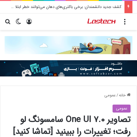
کشف جدید دانشمندان: برخی باکتری‌های دهان می‌توانند خطر ابتلا به آلزایمر را افزایش دهند
منو
ورود
تغییر پو
جس
خانه
/
عمومی
عمومی
تصاویر One UI 7.0 سامسونگ لو
رفت؛ تغییرات را ببینید [تماشا کنید]