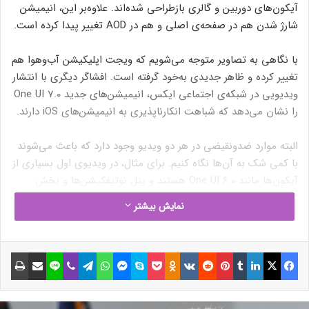
آيکون‌های دوربین و گالری بازطراحی شده‌‌اند. علاوه‌بر این، انیمیشن
شارژ شدن هم در صفحه‌ی اصلی و هم در AOD تغییر پیدا کرده است.
با نگاهی به تصاویر متوجه می‌شویم که ویجت اپلیکیشن آب‌وهوا هم
تغییر کرده و ظاهر جدیدی به‌خود گرفته است. افشاگر دیگری با انتشار
ویدیویی در شبکه‌ی اجتماعی ایکس، انیمیشن‌های جدید One UI 7.0
را نشان می‌دهد که شباهت انکار‌ناپذیری به انیمیشن‌های iOS دارند.
البته موارد ضد‌ونقیضی در هر دو ویدیو وجود دارد که باعث می‌شوند
با کمی شک به آن‌ها نگاه کنیم. برای مثال، در ویدیوی اول بسیاری از
آيکون‌ها مانند One UI 6.0 هستند و پنل نوتیفکیشن‌ها و بخش
تنظیمات سریع چینش متفاوتی با آنچه در گذشته دیده بودیم دارند.
نمایش بیشتر
فیسبوک
ایکس
لینکداین
تامبلر
پینتریست
Reddit
VKontakte
Odnoklassniki
پاکت
اسکایپ
مسنجر
واتس آپ
تلگرام
وایبر
لاین
اشتراک گذاری با ایمیل
چاپ