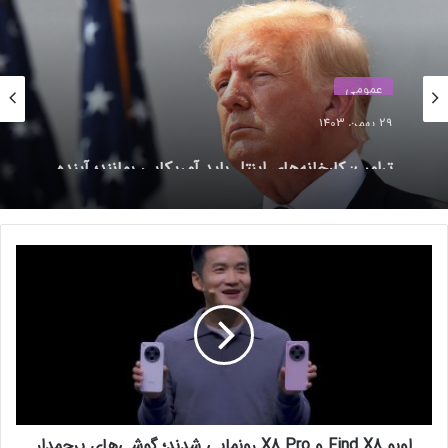
عمومی
29 بهمن 1403
ترامپ: کارخانه‌های اینتل باید آمریکایی بمانند؛ آینده
همکاری با TSMC در هاله‌ای از ابهام
ا
و
پ
و
F
نوشته های مشابه
i
n
آیا بازی محبوب Black Myth:
d
X
Wukong برای ایکس‌باکس منتشر
اوپو Find X8 و X8 Pro رونمایی شدند؛ گوشی‌های پرچمدار
8