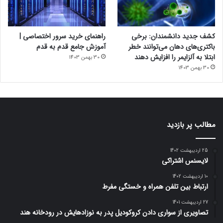
کشف جدید دانشمندان: برخی
راهنمای خرید سرور اختصاصی |
باکتری‌های دهان می‌توانند خطر
آموزش جامع قدم به قدم
ابتلا به آلزایمر را افزایش دهند
30 بهمن 1403
30 بهمن 1403
مطالب پر بازدید
25 اردیبهشت 1402
لایسنس اشتراکی
10 اردیبهشت 1402
ارتباط بین تلفن همراه و خستگی مفرط
27 اردیبهشت 1401
تصاویری از سواری دادن کروکودیل پدر به نوزادهایش در رودخانه هند