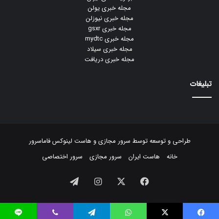
مجله خبری یولن
مجله خبری نیوزلن
مجله خبری gsxr
مجله خبری mydtc
مجله خبری سیلاد
مجله خبری دریافت
تبلیغات
طراحی و توسعه توسط
سرور مجازی
و
هاست لینوکس
فاماسرور
خانه
هاست ایران
سرور مجازی
سرور اختصاصی
فیسبوک
ایکس
اینستاگرام
تلگرام