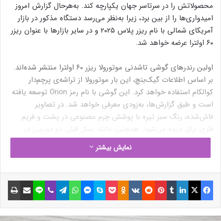
محصولاتش را در سرتاسر جهان یکپارچه کند. به‌هرحال گزارش امروز
امیدواری‌ها را از بین برد، زیرا به‌نظر می‌رسد دستگاه مذکور در بازار
آمریکای شمالی با نام ریزر پلاس ۲۰۲۵ و در سایر بازارها با عنوان ریزر
۶۰ اولترا عرضه خواهد شد.
اولین رندرهای گوشی تاشدنی موتورولا ریزر ۶۰ اولترا منتشر شده‌اند.
بر اساس اطلاعات گیک‌بنچ، این بار موتورولا از تراشه‌ی پرچم‌دار
کوالکام استفاده خواهد کرد. این گوشی با نام رمز Orion توسعه یافته
است و طبق گزارش‌ها، به‌زودی معرفی خواهد شد. در تصاویر
فاش‌شده، رنگ سبز تیره با پوشش چرم مصنوعی در پشت و فریم
فلزی براق دیده می‌شود. همچنین مانند نسل قبلی دو دوربین در
بخش پشتی قرار دارد که درون نمایشگر کاور قرار گرفته‌اند.
نمایش بیشتر
طراحی ریزر ۶۰ اولترا تقریباً هیچ تفاوتی با ریزر پلاس ۲۰۲۵/ریزر ۵۰
اولترا ندارد. البته این موضوع منطقی به‌نظر می‌رسد، زیرا فضای
فیسبوک
ایکس
لینکداین
تامبلر
پینتریست
Reddit
VKontakte
Odnoklassniki
پاکت
اسکایپ
مسنجر
واتس آپ
تلگرام
وایبر
لاین
اشتراک گذاری با ایمیل
چاپ
بیشتری برای گسترش نمایشگر بیرونی دردسترس نیست. مدل ۲۰۲۵
مانند نسل قبل امکان اجرای نسخه‌ی کامل اپلیکیشن‌های اندروید را
روی نمایشگر کاور خواهد داشت؛ قابلیتی که رقبای این گوشی هنوز