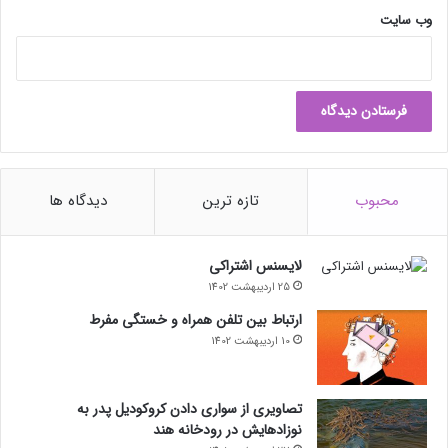
د
د
وب‌ سایت
محبوب
تازه ترین
دیدگاه ها
لایسنس اشتراکی
25 اردیبهشت 1402
ارتباط بین تلفن همراه و خستگی مفرط
10 اردیبهشت 1402
تصاویری از سواری دادن کروکودیل پدر به
نوزادهایش در رودخانه هند