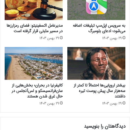
ر
ه
ا
ب
۸
ر
۰
ت
به سرویس اپل‌مپ تبلیغات اضافه
مدیرعامل اکسفینیتو:‌ فضای رمزارزها
ا
ر
می‌شود؛ ادعای بلومبرگ
در مسیر مثبتی قرار گرفته است
و
د
29 بهمن 1403
29 بهمن 1403
ل
ر
ت
ه
ر
و
ا
ش
ا
م
ز
ص
پ
ن
ی
و
بیشتر اروپایی‌ها احتمالاً تا کمتر از
کالیفرنیا در بحران؛ بخش‌هایی از
ک
ع
سه‌هزار سال پیش پوست تیره
سان‌فرانسیسکو و لس‌آنجلس در
س
ی
داشتند
حال غرق شدن هستند
ل‌
؛
29 بهمن 1403
29 بهمن 1403
ه
س
ا
ر
ی
م
ز
دیدگاهتان را بنویسید
ا