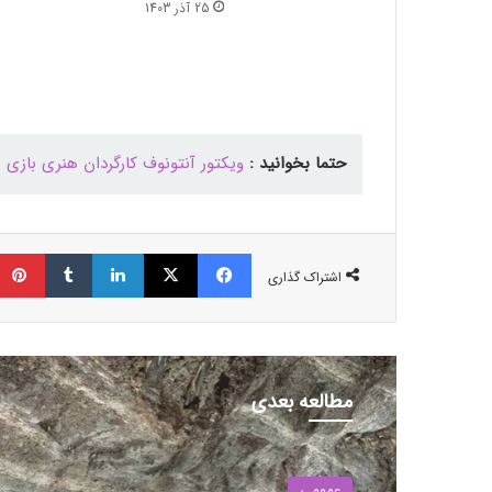
25 آذر 1403
حتما بخوانید :
ویکتور آنتونوف کارگردان هنری بازی بسیار محبوب alf-Life 2
فیسبوک
ایکس
لینکداین
تامبلر
اشتراک گذاری
مطالعه بعدی
عمومی