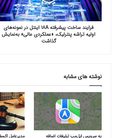
د
س
ا
خ
فرایند ساخت پیشرفته 18A اینتل در نمونه‌های
ت
پ
اولیه تراشه پنترلیک، «عملکردی عالی» به‌نمایش
ی
گذاشت
ش
ر
ف
ت
ه
نوشته های مشابه
1
8
A
ا
ی
ن
ت
ل
د
به سرویس اپل‌مپ تبلیغات اضافه
مدیرعامل اکسفین
ر