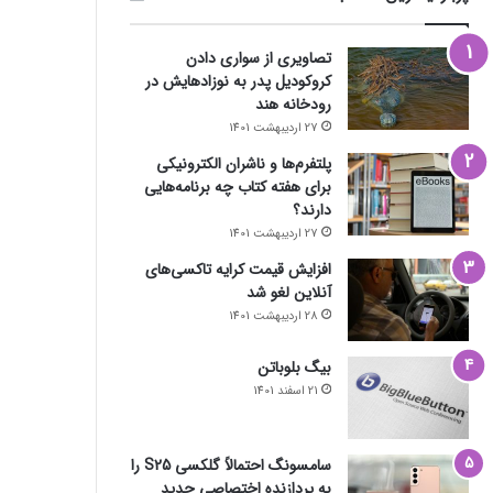
تصاویری از سواری دادن
کروکودیل پدر به نوزادهایش در
رودخانه هند
27 اردیبهشت 1401
پلتفرم‌ها و ناشران الکترونیکی
برای هفته کتاب چه برنامه‌هایی
دارند؟
27 اردیبهشت 1401
افزایش قیمت کرایه تاکسی‌های
آنلاین لغو شد
28 اردیبهشت 1401
بیگ بلوباتن
21 اسفند 1401
سامسونگ احتمالاً گلکسی S25 را
به پردازنده اختصاصی جدید