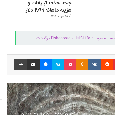
چت، حذف تبلیغات و
مایکروسافت پشتیبانی از پردازنده‌های نسل ۱۰
اینتل را در ویندوز Windows 11 24H2 کنار
هزینه ماهانه ۴٫۹۹ دلار
گذاشت؛ پایانی بر عصر کامت‌لیک
18 خرداد 1401
نسل جدید مانیتور استودیو دیسپلی اپل سال
۲۰۲۶ از راه می‌رسد؛ گزارش بلومبرگ
H و Dishonored درگذشت
همراه اول | مودم‌های رومیزی 5G انتخاب اول
گیمرها، محتواسازان و کسب‌وکارها
پینتریست
Reddit
VKontakte
Odnoklassniki
پاکت
اسکایپ
مسنجر
اشتراک گذاری با ایمیل
چاپ
کالابرگ الکترونیک ۱۰ اسفند به ۷ دهک
کم‌درآمد ارائه می‌شود
چگونه باکس جست و جو در اکسل بسازیم؟
بزرگ‌ترین دریاچه آب گرم زیرزمینی جهان در