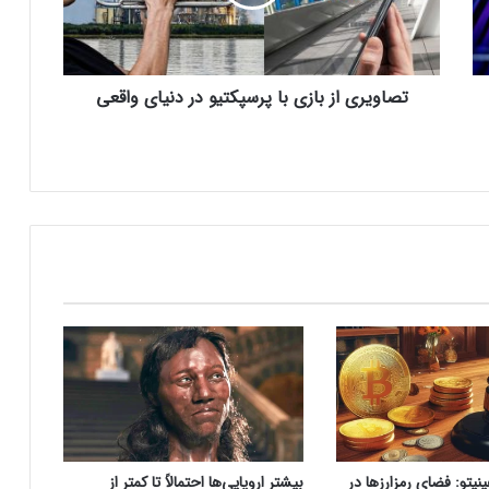
ر
اینتل را در ویندوز Windows 11 24H2 کنار
ی
گذاشت؛ پایانی بر عصر کامت‌لیک
ا
ز
تصاویری از بازی با پرسپکتیو در دنیای واقعی
نسل جدید مانیتور استودیو دیسپلی اپل سال
ب
۲۰۲۶ از راه می‌رسد؛ گزارش بلومبرگ
ا
ز
ی
ب
همراه اول | مودم‌های رومیزی 5G انتخاب اول
ا
گیمرها، محتواسازان و کسب‌وکارها
پ
ر
س
کالابرگ الکترونیک ۱۰ اسفند به ۷ دهک
پ
کم‌درآمد ارائه می‌شود
ک
ت
ی
چگونه باکس جست و جو در اکسل بسازیم؟
و
د
ر
د
بزرگ‌ترین دریاچه آب گرم زیرزمینی جهان در
یتو:‌ فضای رمزارزها در
بیشتر اروپایی‌ها احتمالاً تا کمتر از
ن