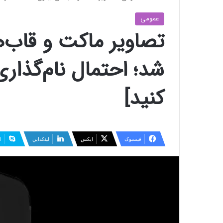
عمومی
کنید]
فیسبوک
ایکس
لینکداین
ا