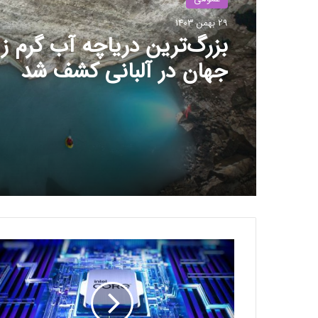
29 بهمن 1403
بزرگ‌ترین دریاچه آب گرم زی
جهان در آلبانی کشف شد
ف
ر
ا
ی
ن