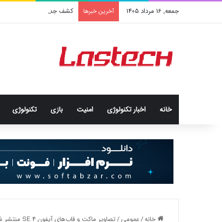
جمعه, 16 مرداد 1405
کشف جدید دانشمندان: برخی با
آخرین خبرها
خانه
اخبار تکنولوژی
امنيت
بازی
تکنولوژی
خانه
/
عمومی
/
تصاویر ماکت و قاب‌های آیفون SE 4 منتشر شد؛ احتمال نام‌گذاری آیفون 16E [تماشا کنید]