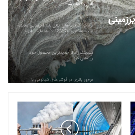
آلبانی کشف شد
رزمینی
ترامپ: کارخانه‌های اینتل باید آمریکایی بمانند؛
آینده همکاری با TSMC در هاله‌ای از ابهام
هلدینگ راد از جدیدترین محصول خود
رونمایی کرد
فرم‌ور باتری در گوشی‌های شیائومی با
سیستم‌عامل HyperOS 2.0 به‌روزرسانی
مخفی دریافت کرد
ت
بیشتر مواد با حرارت‌دادن نرم می‌شوند؛ پس
ص
چرا تخم مرغ سفت می‌شود؟
ا
و
ی
مایکروسافت پشتیبانی از پردازنده‌های نسل ۱۰