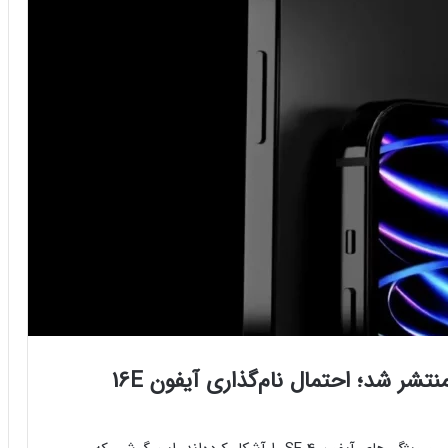
تصاویر ماکت و قاب‌های آیفون SE 4 منتشر شد؛ احتمال نام‌گذاری آیفون 16E