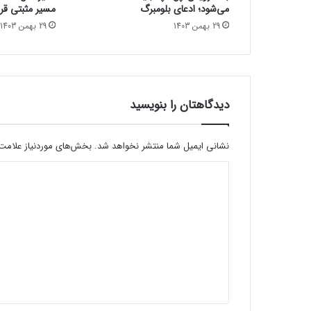
می‌شود؛ ادعای بلومبرگ
مسیر مثبتی قرا
ن
29 بهمن 1403
29 بهمن 1403
م
و
ن
ه‌
ه
ا
دیدگاهتان را بنویسید
ی
ا
و
نشانی ایمیل شما منتشر نخواهد شد.
بخش‌های موردنیاز علامت‌
ل
د
ی
ه
ی
ت
د
ر
ا
گ
ش
ا
ه
پ
ه
ن
*
ت