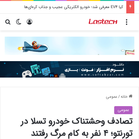
کشف جدید دانشمندان: برخی باکتری‌های دهان می‌توانند خطر ابتلا به آلزایمر را افزایش دهند
منو
ورود
تغییر پو
جس
خانه
/
عمومی
عمومی
تصادف وحشتناک خودرو تسلا در
تورنتو؛ ۴ نفر به کام مرگ رفتند