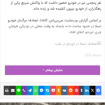
نفر پنجمی نیز در خودرو حضور داشت که با واکنش سریع یکی از
رهگذران، از خودرو بیرون کشیده شد و زنده ماند.
بر اساس گزارش وب‌سایت سی‌بی‌اس کانادا، تصادف مرگ‌بار خودرو
تسلا در حدود ساعت ۰۰:۱۰ بامداد به وقت محلی در نزدیکی خیابان
چری تورنتو اتفاق افتاد.
CBS News
نوشته های مشابه
نمایش بیشتر
پردازنده پرچم‌دار و پرقدرت 285HX
فیسبوک
ایکس
لینکداین
تامبلر
پینتریست
Reddit
VKontakte
Odnoklassniki
پاکت
اسکایپ
مسنجر
واتس آپ
تلگرام
وایبر
لاین
اشتراک گذاری با ایمیل
چاپ
اینتل با ۲۴ هسته رؤیت شد
12 دی 1403
(بدون عنوان)