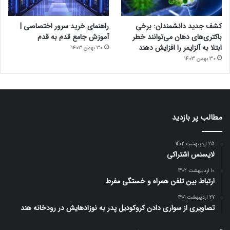
کشف جدید دانشمندان: برخی
راهنمای خرید سرور اختصاصی |
باکتری‌های دهان می‌توانند خطر
آموزش جامع قدم به قدم
ابتلا به آلزایمر را افزایش دهند
30 بهمن 1403
30 بهمن 1403
مطالب پر بازدید
25 اردیبهشت 1402
لایسنس اشتراکی
10 اردیبهشت 1402
ارتباط بین تلفن همراه و خستگی مفرط
27 اردیبهشت 1401
تصاویری از سواری دادن کروکودیل پدر به نوزادهایش در رودخانه هند