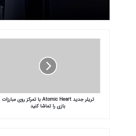
ت
ر
ی
ل
ر
ج
د
ی
د
تریلر جدید Atomic Heart با تمرکز روی مبارزات
A
t
بازی را تماشا کنید
o
m
i
c