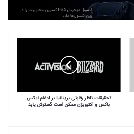
کنسول دیجیتال PS5 کمترین محبوبیت را در
بین کنسول‌ها دارد!
اینفوگرافیک: در سال ۲۰۲۵ منتظر این
ت
بازی‌های ویدئویی جذاب باشید
ح
ق
ی
رفع فیلتر گوگل پلی به حل مشکلات سازندگان
ق
بازی‌ها کمک خواهد کرد؟
ا
ت
ن
جذب سرمایه ۱۰ میلیون دلاری توسط شرکت
ا
بازی‌سازی ترکیه‌ای از سوئد
تحقیقات ناظر رقابتی بریتانیا بر ادغام ایکس
ظ
ر
باکس و اکتیویژن ممکن است گسترش یابد
ر
ق
شبکه پلی‌استیشن (PSN) دچار اختلالات
ا
گسترده‌ای شد
ب