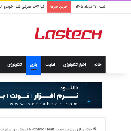
شنبه, 17 مرداد 1405
کشف جدید دانشمندان: برخی باک
آخرین خبرها
خانه
اخبار تکنولوژی
امنيت
بازی
تکنولوژی
خانه
/
بازی
/
تریلر جدید Atomic Heart با تمرکز روی مبارزات بازی را تماشا کنید