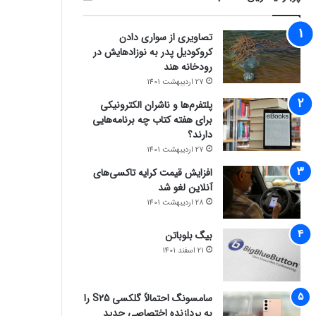
تصاویری از سواری دادن
کروکودیل پدر به نوزادهایش در
رودخانه هند
27 اردیبهشت 1401
پلتفرم‌ها و ناشران الکترونیکی
برای هفته کتاب چه برنامه‌هایی
دارند؟
27 اردیبهشت 1401
افزایش قیمت کرایه تاکسی‌های
آنلاین لغو شد
28 اردیبهشت 1401
بیگ بلوباتن
21 اسفند 1401
سامسونگ احتمالاً گلکسی S25 را
به پردازنده اختصاصی جدید