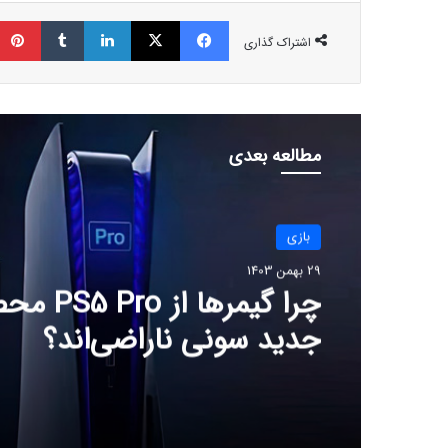
فیسبوک
ایکس
لینکداین
تامبلر
اشتراک گذاری
مطالعه بعدی
بازی
29 بهمن 1403
چرا گیمرها از 
جدید سونی ناراضی‌اند؟