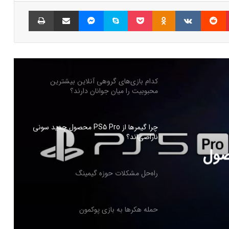
پینتریست
Reddit
VKontakte
Odnoklassniki
پاکت
اسکایپ
مسنجر
اشتراک گذاری با ایمیل
چاپ
بازی‌های ویدیویی تا سه ساعت در روز تاثیر
منفی ندارد
کدام بازی‌های گروهی آنلاین بیشترین
محبوبیت را میان جوانان دارند؟
چرا گیمرها از PS5 Pro محصول جدید سونی
ناراضی‌اند؟
PS5 Pro محصول
راه‌حل مشکلات حوزه گیمینگ
حمله هکرها به بازی پوکمون