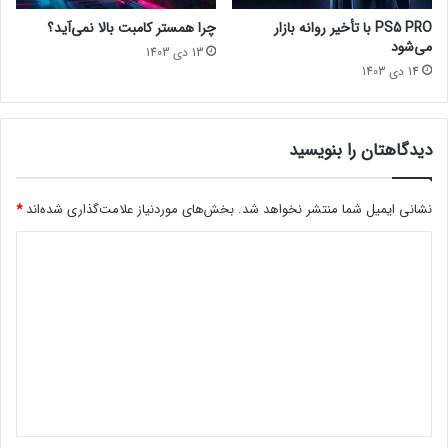
ت
e
PS5 PRO با تأخیر روانه بازار
چرا همستر کامبت بالا نمی‌آید؟
ب
2
می‌شود
13 دی 1403
و
با کلیک روی تصویر از
یوتوب lastech
تماشا کنید!
و
14 دی 1403
د
W
مجله خبری lastech
a
r
z
دیدگاهتان را بنویسید
شوتر اول شخص
o
n
e
نشانی ایمیل شما منتشر نخواهد شد.
بخش‌های موردنیاز علامت‌گذاری شده‌اند
*
2
د
م
ن
ی
ت
د
ش
ر
گ
ش
ا
د
ه
[
ت
*
م