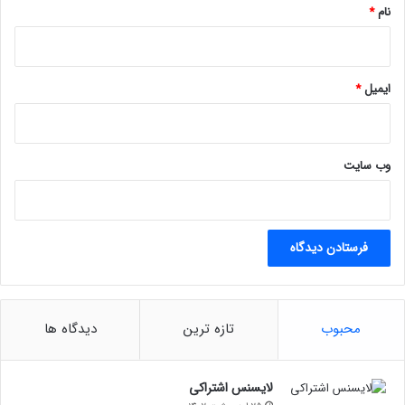
ا
نام
*
ش
ا
ک
ن
ایمیل
*
ی
د
]
وب‌ سایت
محبوب
تازه ترین
دیدگاه ها
لایسنس اشتراکی