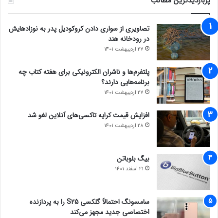
پربازدیدترین مطالب
تصاویری از سواری دادن کروکودیل پدر به نوزادهایش
در رودخانه هند
27 اردیبهشت 1401
پلتفرم‌ها و ناشران الکترونیکی برای هفته کتاب چه
برنامه‌هایی دارند؟
27 اردیبهشت 1401
افزایش قیمت کرایه تاکسی‌های آنلاین لغو شد
28 اردیبهشت 1401
بیگ بلوباتن
21 اسفند 1401
سامسونگ احتمالاً گلکسی S25 را به پردازنده
اختصاصی جدید مجهز می‌کند