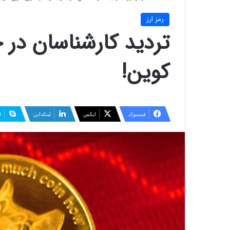
رمز ارز
تردید کارشناسان در 
کوین!
فیسبوک
ایکس
لینکداین
ا