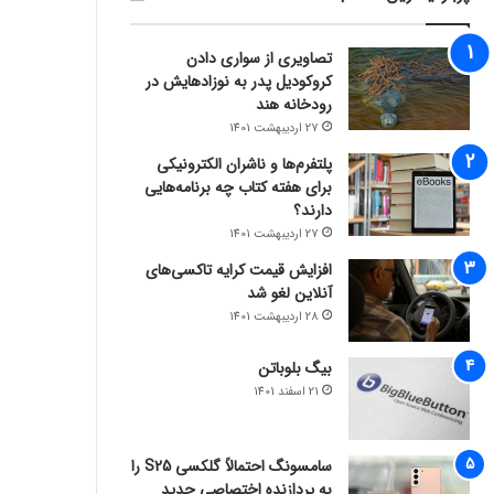
تصاویری از سواری دادن
کروکودیل پدر به نوزادهایش در
رودخانه هند
27 اردیبهشت 1401
پلتفرم‌ها و ناشران الکترونیکی
برای هفته کتاب چه برنامه‌هایی
دارند؟
27 اردیبهشت 1401
افزایش قیمت کرایه تاکسی‌های
آنلاین لغو شد
28 اردیبهشت 1401
بیگ بلوباتن
21 اسفند 1401
سامسونگ احتمالاً گلکسی S25 را
به پردازنده اختصاصی جدید