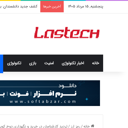
پنجشنبه, 15 مرداد 1405
کشف جدید دانشمندان: برخی
آخرین خبرها
خانه
اخبار تکنولوژی
امنيت
بازی
تکنولوژی
خانه
/
رمز ارز
/
تردید کارشناسان در خرید و نگهداری دوج کوین