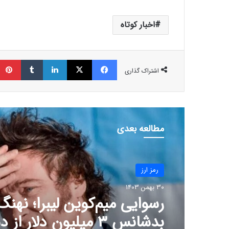
اخبار کوتاه
فیسبوک
ایکس
لینکداین
تامبلر
اشتراک گذاری
مطالعه بعدی
رمز ارز
30 بهمن 1403
رکود کم‌سابقه در بازار بیت‌ک
حرکت بعدی قیمت همه را غا