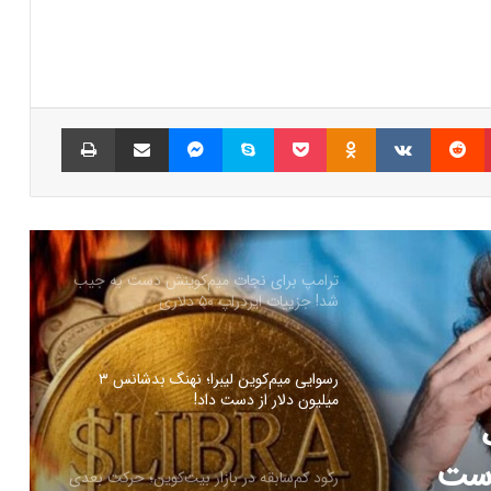
نشانه‌ای از تغییر روند قیمت ADA؟
شمارش معکوس برای راه‌اندازی پای نتورک؛
پیش‌بینی‌ها درباره قیمت PI چه می‌گویند؟
پینتریست
Reddit
VKontakte
Odnoklassniki
پاکت
اسکایپ
مسنجر
اشتراک گذاری با ایمیل
چاپ
ترامپ برای نجات میم‌کوینش دست به جیب
شد! جزییات ایردراپ ۵۰ دلاری
رسوایی میم‌کوین لیبرا؛ نهنگ بدشانس ۳
میلیون دلار از دست داد!
رکود کم‌سابقه در بازار بیت‌کوین؛ حرکت بعدی
قیمت همه را غافلگیر خواهد کرد!
وین؛
فلگیر
جهش ناگهانی توکن هایپ با راه‌اندازی