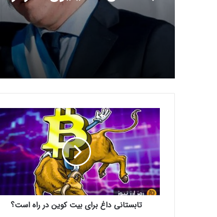
خواهد کرد!
ت
ا
ب
س
ت
ا
ن
ی
د
تابستانی داغ برای بیت کوین در راه است؟
ا
غ