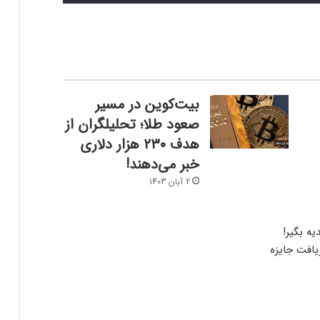
ارسال پیام هشداردهنده با سوزاندن اتریوم؛
کنترل مردم با چیپ‌های مغزی حقیقت دارد؟
بیت‌کوین در مسیر
ایلان ماسک در تلاش‌ برای کاهش قدرت
صعود طلا؛ تحلیلگران از
SEC؛ ریپل در کانون توجه بازار قرار گرفت!
هدف ۲۳۰ هزار دلاری
خبر می‌دهند!
ریزش ۷۶ درصدی تپ‌سواپ در اولین روز
2 آبان 1403
معاملات! آیا بازگشتی در کار است؟
درخواست ایلان ماسک برای بررسی فورت
یافت جایزه
ناکس؛ بحران طلا به سود بیت‌کوین تمام
می‌شود؟
سرمایه‌گذاران سازمانی در حال انباشت کاردانو!