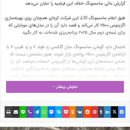
گزارش مالی سامسونگ خلاف این فرضیه را نشان می‌دهد.
طبق اعلام سامسونگ LSI، این شرکت کره‌ای همچنان روی بهینه‌سازی
اگزینوس ۲۵۰۰ کار می‌کند و قصد دارد آن را در مدل‌های موبایلی که
برای نیمه‌ی دوم سال ۲۰۲۵ برنامه‌ریزی شده‌اند، به کار بگیرد.
احتمال دارد گوشی سامسونگ مدل گلکسی زد فولد ۷ و زد فلیپ ۷ با
تراشه‌ی اگزینوس ۲۵۰۰ روانه‌ی بازار شوند. هنوز مشخص نیست که
همه‌ی نسخه‌های این گوشی‌ها از اگزینوس استفاده خواهند کرد یا
اینکه برخی بازارها همچنان نسخه‌ای مجهز به اسنپدراگون ۸ الیت
کوالکام دریافت خواهند کرد. به‌هرحال، اینکه برخی نسخه‌های گلکسی
زد فولد ۷ و زد فلیپ ۷ با تراشه‌ی اگزینوس ۲۵۰۰ عرضه شوند، تقریباً
نمایش بیشتر
قطعی است.
فیسبوک
ایکس
لینکداین
تامبلر
پینتریست
Reddit
VKontakte
Odnoklassniki
پاکت
اسکایپ
مسنجر
واتس آپ
تلگرام
وایبر
لاین
اشتراک گذاری با ایمیل
چاپ