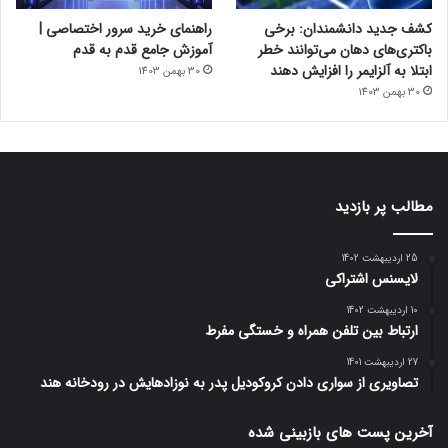
کشف جدید دانشمندان: برخی
راهنمای خرید سرور اختصاصی |
باکتری‌های دهان می‌توانند خطر
آموزش جامع قدم به قدم
ابتلا به آلزایمر را افزایش دهند
30 بهمن 1403
30 بهمن 1403
مطالب پر بازدید
25 اردیبهشت 1402
لایسنس اشتراکی
10 اردیبهشت 1402
ارتباط بین تلفن همراه و خستگی مفرط
27 اردیبهشت 1401
تصاویری از سواری دادن کروکودیل پدر به نوزادهایش در رودخانه هند
آخرین پست های بازبینی شده