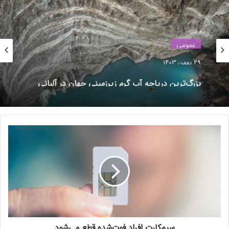
عمومی
29 بهمن 1403
بزرگ‌ترین دریاچه آب گرم زیرزمینی جهان در آلبانی
کشف شد
نوشته های مشابه
س
ی
م‌
گوگل با رونمایی «پروژه Astra»
ک
مستقیماً قابلیت‌های جدید
ا
ChatGPT را هدف گرفت
ر
ت‌
26 اردیبهشت 1403
ا
ف
حمایت ترامپ از تیک‌تاک در آستانه
سیم‌کارت‌ افراد فوت‌شده قطع می‌شود
ر