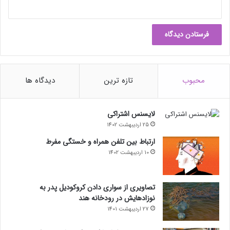
محبوب
تازه ترین
دیدگاه ها
لایسنس اشتراکی
25 اردیبهشت 1402
ارتباط بین تلفن همراه و خستگی مفرط
10 اردیبهشت 1402
تصاویری از سواری دادن کروکودیل پدر به
نوزادهایش در رودخانه هند
27 اردیبهشت 1401