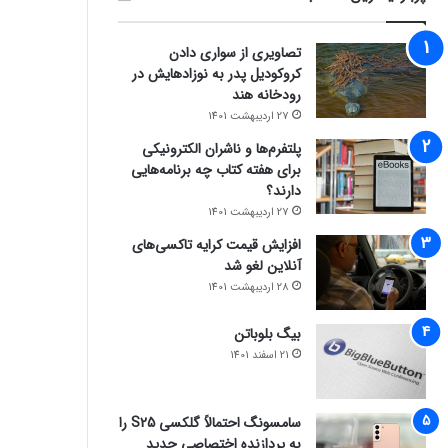
تصاویری از سواری دادن
کروکودیل پدر به نوزادهایش در
رودخانه هند
27 اردیبهشت 1401
پلتفرم‌ها و ناشران الکترونیکی
برای هفته کتاب چه برنامه‌هایی
دارند؟
27 اردیبهشت 1401
افزایش قیمت کرایه تاکسی‌های
آنلاین لغو شد
28 اردیبهشت 1401
بیگ بلوباتن
21 اسفند 1401
سامسونگ احتمالاً گلکسی S25 را
به پردازنده اختصاصی جدید