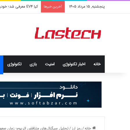
پنجشنبه, 15 مرداد 1405
کیا EV4 معرفی شد؛ خودرو الکتریکی عجیب و جذاب کره‌ای‌ها
آخرین خبرها
خانه
اخبار تکنولوژی
امنيت
بازی
تکنولوژی
خانه
/
رمز ارز
/
تحلیل سیگنال‌های متناقض اتریوم؛ زمان صعو