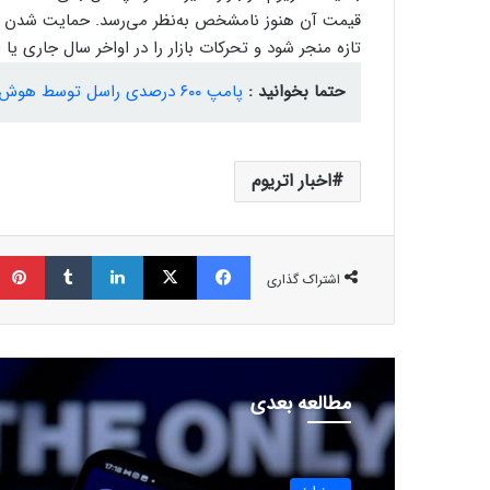
قیمت آن هنوز نامشخص به‌نظر می‌رسد. حمایت شدن ق
تازه منجر شود و تحرکات بازار را در اواخر سال جاری یا
حتما بخوانید :
پامپ ۶۰۰ درصدی راسل توسط هوش مصنوعی! این میم‌کوین چه ارتباطی با کوین‌بیس دارد؟
اخبار اتریوم
فیسبوک
ایکس
لینکداین
تامبلر
اشتراک گذاری
مطالعه بعدی