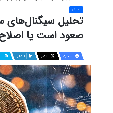
رمز ارز
تحلیل سیگنال‌های مت
صعود است یا اصلاح
فیسبوک
ایکس
لینکداین
ا