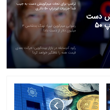
رسوایی میم‌کوین لیبرا؛ نهنگ بدشانس ۳
میلیون دلار از دست داد!
ز دست
رکود کم‌سابقه در بازار بیت‌کوین؛ حرکت بعدی
قیمت همه را غافلگیر خواهد کرد!
جهش ناگهانی توکن هایپ با راه‌اندازی
نش دست
HyperEVM؛ صعود به ۳۰ دلار نزدیک است؟
به جیب شد! جزییات ایردراپ ۵۰
ارسال پیام هشداردهنده با سوزاندن اتریوم؛
کنترل مردم با چیپ‌های مغزی حقیقت دارد؟
د
س
ایلان ماسک در تلاش‌ برای کاهش قدرت
ت
SEC؛ ریپل در کانون توجه بازار قرار گرفت!
و
ر