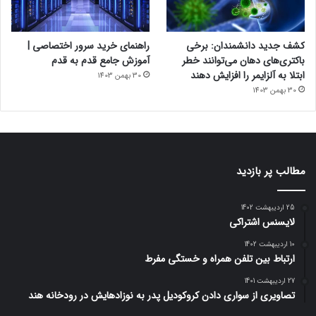
کشف جدید دانشمندان: برخی
راهنمای خرید سرور اختصاصی |
باکتری‌های دهان می‌توانند خطر
آموزش جامع قدم به قدم
ابتلا به آلزایمر را افزایش دهند
30 بهمن 1403
30 بهمن 1403
مطالب پر بازدید
25 اردیبهشت 1402
لایسنس اشتراکی
10 اردیبهشت 1402
ارتباط بین تلفن همراه و خستگی مفرط
27 اردیبهشت 1401
تصاویری از سواری دادن کروکودیل پدر به نوزادهایش در رودخانه هند