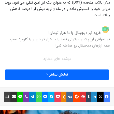
دلار ایالات متحده (DXY) که به عنوان یک ارز امن تلقی می‌شود، روند
نزولی خود را گسترش داده و در ماه ژانویه بیش از ۱ درصد کاهش
یافته است.
خرید ارز دیجیتال با ۱۰ هزار تومان!
تو صرافی ارز پلاس میتونی فقط با ۱۰ هزار تومان و با کارمزد صفر،
همه ارزهای دیجیتال رو معامله کنی!
نوشته های مشابه
علت حذف ترون از صرافی‌های
نمایش بیشتر
رمزارزی چیست؟
27 فروردین 1402
فیسبوک
ایکس
لینکداین
تامبلر
پینتریست
Reddit
VKontakte
Odnoklassniki
پاکت
اسکایپ
مسنجر
واتس آپ
تلگرام
وایبر
لاین
اشتراک گذاری با ایمیل
چاپ
ماجرای کلاهبرداری‌ رمزارزی ۱۲۰
میلیون دلاری در شمال غرب کشور!
30 مرداد 1401