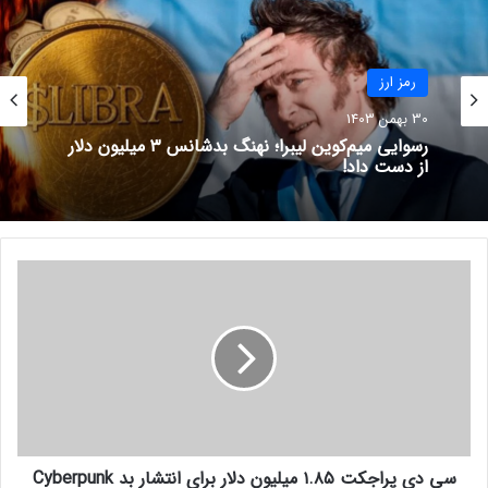
خرید ارز دیجیتال با ۱۰ هزار تومان!
تو صرافی ارز پلاس میتونی فقط با ۱۰ هزار تومان و با کارمزد
صفر، همه ارزهای دیجیتال رو معامله کنی!
رمز ارز
نوشته های مشابه
30 بهمن 1403
رسوایی میم‌کوین لیبرا؛ نهنگ بدشانس ۳ میلیون دلار
از دست داد!
کاربران تیک تاک مراقب
رمزارزهای خود باشند!
5 مرداد 1401
س
ارز دیجیتال سیویک (Civic)
ی
چیست؟ معرفی توکن CVC
د
ی
21 فروردین 1402
پ
ر
ا
ج
شروع
ک
سی دی پراجکت ۱.۸۵ میلیون دلار برای انتشار بد Cyberpunk
ت