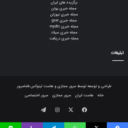
برگزیده های ایران
مجله خبری یولن
مجله خبری نیوزلن
مجله خبری gsxr
مجله خبری mydtc
مجله خبری سیلاد
مجله خبری دریافت
تبلیغات
طراحی و توسعه توسط
سرور مجازی
و
هاست لینوکس
فاماسرور
خانه
هاست ایران
سرور مجازی
سرور اختصاصی
فیسبوک
ایکس
اینستاگرام
تلگرام