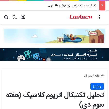
کشف جدید دانشمندان: برخی باکتری‌های دهان می‌توانند خطر ابتلا به آلزایمر را افزایش دهند
منو
ورود
تغییر پو
جس
خانه
/
رمز ارز
رمز ارز
تحلیل تکنیکال اتریوم کلاسیک (هفته
سوم دی)