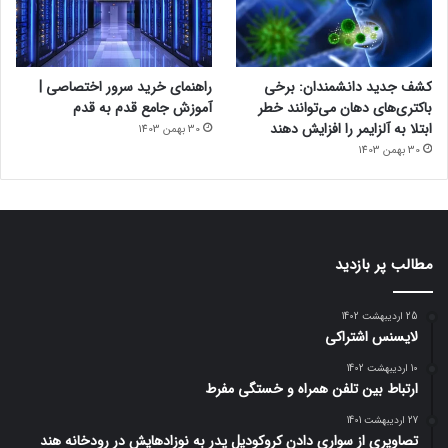
کشف جدید دانشمندان: برخی
راهنمای خرید سرور اختصاصی |
باکتری‌های دهان می‌توانند خطر
آموزش جامع قدم به قدم
ابتلا به آلزایمر را افزایش دهند
30 بهمن 1403
30 بهمن 1403
مطالب پر بازدید
25 اردیبهشت 1402
لایسنس اشتراکی
10 اردیبهشت 1402
ارتباط بین تلفن همراه و خستگی مفرط
27 اردیبهشت 1401
تصاویری از سواری دادن کروکودیل پدر به نوزادهایش در رودخانه هند