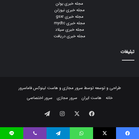
مجله خبری یولن
مجله خبری نیوزلن
مجله خبری gsxr
مجله خبری mydtc
مجله خبری سیلاد
مجله خبری دریافت
تبلیغات
طراحی و توسعه توسط
سرور مجازی
و
هاست لینوکس
فاماسرور
خانه
هاست ایران
سرور مجازی
سرور اختصاصی
فیسبوک
ایکس
اینستاگرام
تلگرام