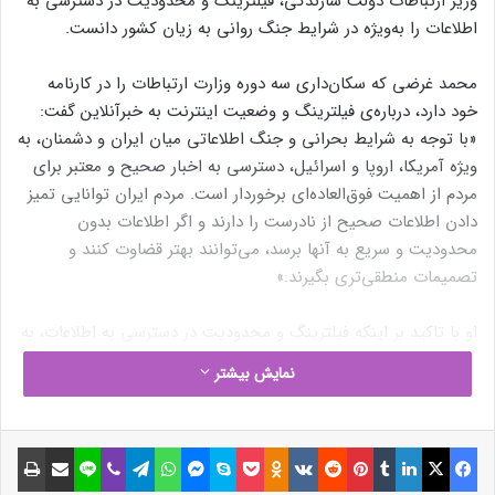
وزیر ارتباطات دولت سازندگی، فیلترینگ و محدودیت در دسترسی به
اطلاعات را به‌ویژه در شرایط جنگ روانی به زیان کشور دانست.
محمد غرضی که سکان‌داری سه دوره وزارت ارتباطات را در کارنامه
خود دارد، درباره‌ی فیلترینگ و وضعیت اینترنت به خبرآنلاین گفت:
«با توجه به شرایط بحرانی و جنگ اطلاعاتی میان ایران و دشمنان، به
ویژه آمریکا، اروپا و اسرائیل، دسترسی به اخبار صحیح و معتبر برای
مردم از اهمیت فوق‌العاده‌ای برخوردار است. مردم ایران توانایی تمیز
دادن اطلاعات صحیح از نادرست را دارند و اگر اطلاعات بدون
محدودیت و سریع به آنها برسد، می‌توانند بهتر قضاوت کنند و
تصمیمات منطقی‌تری بگیرند.»
او با تاکید بر اینکه فیلترینگ و محدودیت در دسترسی به اطلاعات، به
زیان کشور خواهد بود، ادامه داد:
نمایش بیشتر
فیسبوک
ایکس
لینکداین
تامبلر
پینتریست
Reddit
VKontakte
Odnoklassniki
پاکت
اسکایپ
مسنجر
واتس آپ
تلگرام
وایبر
لاین
اشتراک گذاری با ایمیل
چاپ