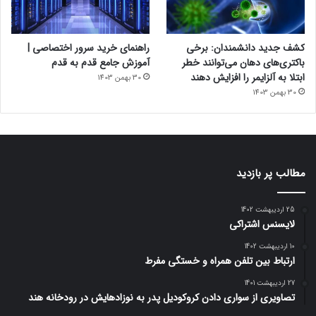
کشف جدید دانشمندان: برخی
راهنمای خرید سرور اختصاصی |
باکتری‌های دهان می‌توانند خطر
آموزش جامع قدم به قدم
ابتلا به آلزایمر را افزایش دهند
30 بهمن 1403
30 بهمن 1403
مطالب پر بازدید
25 اردیبهشت 1402
لایسنس اشتراکی
10 اردیبهشت 1402
ارتباط بین تلفن همراه و خستگی مفرط
27 اردیبهشت 1401
تصاویری از سواری دادن کروکودیل پدر به نوزادهایش در رودخانه هند