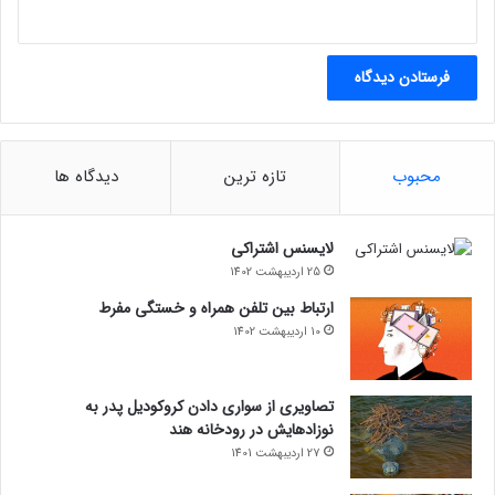
محبوب
تازه ترین
دیدگاه ها
لایسنس اشتراکی
25 اردیبهشت 1402
ارتباط بین تلفن همراه و خستگی مفرط
مجله خبری lastech
10 اردیبهشت 1402
زامبی
تصاویری از سواری دادن کروکودیل پدر به
نوزادهایش در رودخانه هند
27 اردیبهشت 1401