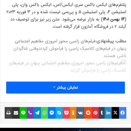
پلتفرم‌های ایکس باکس سری ایکس/اس، ایکس باکس وان، پلی
استیشن ۴، پلی استیشن ۵ و پی‌سی لیست شده و در ۳ فوریه ۲۰۲۳
(
۱۴ بهمن ۱۴۰۱
) به بازار عرضه می‌شود. متن زیر نیز برای توصیف دد
آیلند ۲ در فروشگاه آمازون قرار گرفته است.
مطلب پیشنهادی:
فیلم‌های زامبی محور امروزی مفاهیم اجتماعی
پنهان در فیلم‌های کلاسیک زامبی را فراموش کردند
وقتی شاگردان
ناشی هستند
نمایش بیشتر
فیسبوک
ایکس
لینکداین
تامبلر
پینتریست
Reddit
VKontakte
Odnoklassniki
پاکت
اسکایپ
مسنجر
واتس آپ
تلگرام
وایبر
لاین
اشتراک گذاری با ایمیل
چاپ
یک ویروس کشنده در سراسر لس آنجلس،
کالیفرنیا پخش شده و ساکنان آن را به