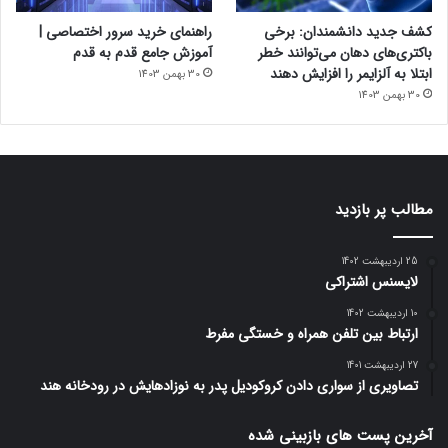
کشف جدید دانشمندان: برخی
راهنمای خرید سرور اختصاصی |
باکتری‌های دهان می‌توانند خطر
آموزش جامع قدم به قدم
ابتلا به آلزایمر را افزایش دهند
30 بهمن 1403
30 بهمن 1403
مطالب پر بازدید
25 اردیبهشت 1402
لایسنس اشتراکی
10 اردیبهشت 1402
ارتباط بین تلفن همراه و خستگی مفرط
27 اردیبهشت 1401
تصاویری از سواری دادن کروکودیل پدر به نوزادهایش در رودخانه هند
آخرین پست های بازبینی شده