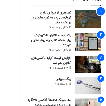
تصاویری از سواری دادن
کروکودیل پدر به نوزادهایش در
رودخانه هند
27 اردیبهشت 1401
پلتفرم‌ها و ناشران الکترونیکی
برای هفته کتاب چه برنامه‌هایی
دارند؟
27 اردیبهشت 1401
افزایش قیمت کرایه تاکسی‌های
آنلاین لغو شد
28 اردیبهشت 1401
بیگ بلوباتن
21 اسفند 1401
سامسونگ احتمالاً گلکسی S25 را
به پردازنده اختصاصی جدید