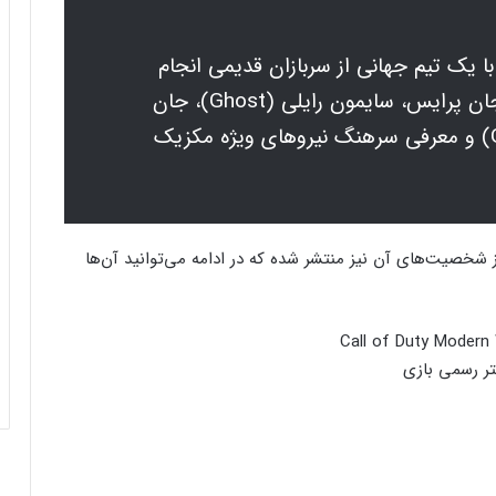
خود را با یک تیم جهانی از سربازان قدیمی انجام
می‌دهد. این اپراتورها شامل کاپیتان جان پرایس، سایمون رایلی (Ghost)، جان
«سوپ» مک‌تاویش، کایل گریک (Gaz) و معرفی سرهنگ نیروهای ویژه مکزیک
ز شخصیت‌های آن نیز منتشر شده که در ادامه می‌توانید آن‌ها
کنسول دیجیتال PS5 کمترین محبوبیت را در
بین کنسول‌ها دارد!
ر رسمی بازی
اینفوگرافیک: در سال ۲۰۲۵ منتظر این
بازی‌های ویدئویی جذاب باشید