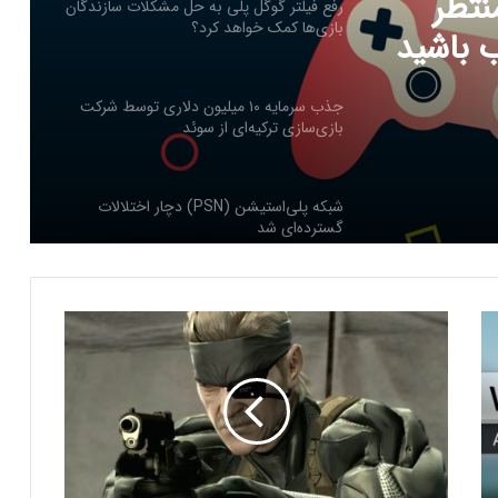
افیک: در سال ۲۰۲۵ منتظر
 باشید
جذب سرمایه ۱۰ میلیون دلاری توسط شرکت
بازی‌سازی ترکیه‌ای از سوئد
مشکلات
شبکه پلی‌استیشن (PSN) دچار اختلالات
د کرد؟
گسترده‌ای شد
بازی‌های ویدیویی تا سه ساعت در روز تاثیر
منفی ندارد
چ
ر
کدام بازی‌های گروهی آنلاین بیشترین
ا
محبوبیت را میان جوانان دارند؟
ب
ا
ز
ی
چرا گیمرها از PS5 Pro محصول جدید سونی
M
ناراضی‌اند؟