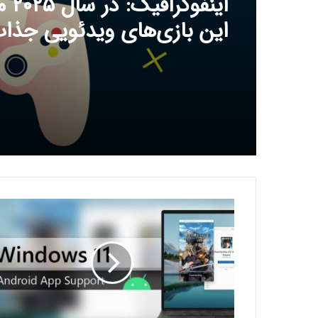
29 بهمن 1403
اینفوگر
این بازی‌های ویدئویی جذاب
رفع فیلتر گوگل پلی به حل 
سازندگان بازی‌ها کمک خواه
پ
ش
ت
ی
ب
ا
ن
ی