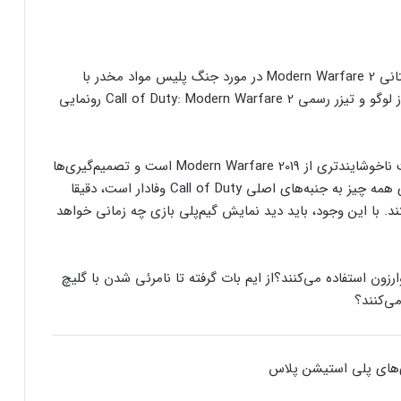
رفع فیلتر گوگل پلی به حل مشکلات سازندگان
بازی‌ها کمک خواهد کرد؟
همانطور که سال گذشته مشخص شده بود، کمپین داستانی Modern Warfare 2 در مورد جنگ پلیس مواد مخدر با
جذب سرمایه ۱۰ میلیون دلاری توسط شرکت
کارتل‌های کلمبیایی خواهد بود. چند هفته پیش نیز از از لوگو و تیزر رسمی Call of Duty: Modern Warfare 2 رونمایی
بازی‌سازی ترکیه‌ای از سوئد
برخی منابع خبر آورده‌اند که داستان تک‌نفره آن برداشت ناخوشایندتری از Modern Warfare 2019 است و تصمیم‌گیری‌ها
شبکه پلی‌استیشن (PSN) دچار اختلالات
گسترده‌ای شد
در آن دشوار شده. به‌طور کلی، گفته می‌شود در این بازی همه چیز به جنبه‌های اصلی Call of Duty وفادار است، دقیقا
. با این وجود، باید دید نمایش گیم‌پلی بازی چه زمانی خواهد
بازی‌های ویدیویی تا سه ساعت در روز تاثیر
منفی ندارد
ارزون استفاده می‌کنند؟
از ایم بات گرفته تا نامرئی شدن با گلیچ
کدام بازی‌های گروهی آنلاین بیشترین
محبوبیت را میان جوانان دارند؟