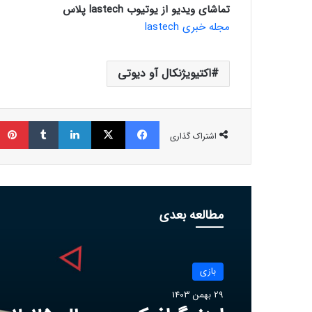
تماشای ویدیو از یوتیوب lastech پلاس
مجله خبری lastech
اکتیویژنکال آو دیوتی
فیسبوک
ایکس
لینکداین
تامبلر
اشتراک گذاری
مطالعه بعدی
بازی
بازی
29 بهمن 1403