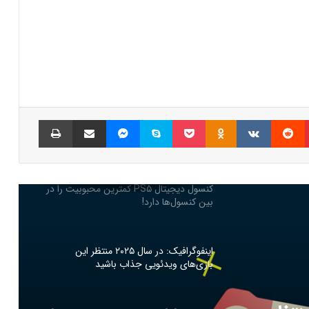
چرا گیمرها از PS5 Pro محصول جدید سونی
ناراضی‌اند؟
راه‌حل مشکلات حوزه گیمینگ
حمله هکرها به بازی پوکمون
پینتریست
Reddit
VKontakte
Odnoklassniki
پاکت
اسکایپ
مسنجر
اشتراک گذاری با ایمیل
چاپ
کنسول دیجیتال PS5 کمترین محبوبیت را در
بین کنسول‌ها دارد!
اینفوگرافیک: در سال ۲۰۲۵ منتظر این
بازی‌های ویدئویی جذاب باشید
رفع فیلتر گوگل پلی به حل مشکلات سازندگان
بازی‌ها کمک خواهد کرد؟