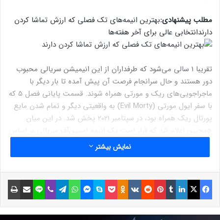
مطلب پیشنهادی:
بهترین انیمه‌های تک‌ فصلی که ارزش تماشا کردن
دارند
انتخابی عالی برای آخر هفته‌ها
تقریبا ۱ سالی می‌شود که طرفداران از این انیمیشن سریالی محبوب
دور هستند و حال سرانجام فرصت آن پیش آمده تا بار دیگر با
ماجراجویی‌های ریک و مورتی همراه شوند. قسمت پایانی فصل ۵ که
با سفر ایول مورتی (Evil Morty) به واقعیتی دیگر و تمام شدن مایع
پورتال ریک همراه بود، در سپتامبر ۲۰۲۱ پخش شد. در این میان
همچنین اعلام شد که قرار است یک انیمه اسپین‌آف سریالی بر اساس
ریک و مورتی ساخته شود. مایکل اوولین، رییس ادالت سوییم درباره
نمایش بیشتر
پخش فصل ششم این سریال گفت:
فیسبوک
ایکس
لینکداین
تامبلر
پینتریست
Reddit
VKontakte
Odnoklassniki
پاکت
اسکایپ
مسنجر
واتس آپ
تلگرام
وایبر
لاین
اشتراک گذاری با ایمیل
چاپ