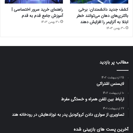
کشف جدید دانشمندان: برخی
راهنمای خرید سرور اختصاصی |
باکتری‌های دهان می‌توانند خطر
آموزش جامع قدم به قدم
ابتلا به آلزایمر را افزایش دهند
30 بهمن 1403
30 بهمن 1403
مطالب پر بازدید
25 اردیبهشت 1402
لایسنس اشتراکی
10 اردیبهشت 1402
ارتباط بین تلفن همراه و خستگی مفرط
27 اردیبهشت 1401
تصاویری از سواری دادن کروکودیل پدر به نوزادهایش در رودخانه هند
آخرین پست های بازبینی شده