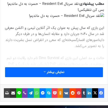
مطلب پیشنهادی:
نقد سریال Resident Evil – حسرت به دل ماندیم!
بس کن نتفلیکس!
این بازی که سال پیش به عنوان یک اثر آنلاین تیمی و اکشن معرفی
شد در سال ۲۰۴۰ جریان دارد و مقابله انسان‌ها و در طرف دیگر
دایناسورهای افسارگسیخته‌ای که سعی در انقراض نسل بشریت دارند
را به تصویر می‌کشد.
حالت و مد اصلی این بازی که Dino Survival نام دارد رقابت دو تیم
پنج‌نفره در ماموریت‌های مختلف PvP (بازیکن علیه بازیکن) و PvE
(بازیکن علیه محیط) را دنبال می‌کند.
نمایش بیشتر
نوشته های مشابه
فیسبوک
ایکس
لینکداین
تامبلر
پینتریست
Reddit
VKontakte
Odnoklassniki
پاکت
اسکایپ
مسنجر
واتس آپ
تلگرام
وایبر
لاین
اشتراک گذاری با ایمیل
چاپ
نمرات بازی Company of Heroes
3 منتشر شد