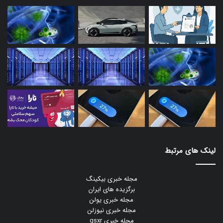
لینک های مرتبط
مجله خبری بیکینگ
برگزیده های ایران
مجله خبری یولن
مجله خبری نیوزلن
مجله خبری gsxr