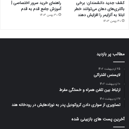
کشف جدید دانشمندان: برخی
راهنمای خرید سرور اختصاصی |
باکتری‌های دهان می‌توانند خطر
آموزش جامع قدم به قدم
ابتلا به آلزایمر را افزایش دهند
30 بهمن 1403
30 بهمن 1403
مطالب پر بازدید
25 اردیبهشت 1402
لایسنس اشتراکی
10 اردیبهشت 1402
ارتباط بین تلفن همراه و خستگی مفرط
27 اردیبهشت 1401
تصاویری از سواری دادن کروکودیل پدر به نوزادهایش در رودخانه هند
آخرین پست های بازبینی شده