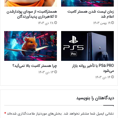
د
ن
د
زمان لیست شدن همستر کامبت
همسترکامبت؛ از سودای پولدارشدن
ه
اعلام شد
تا کلاهبرداری پدیدآورندگان
ب
19 بهمن 1403
28 دی 1403
ه
G
T
A
O
n
l
i
PS5 PRO با تأخیر روانه بازار
چرا همستر کامبت بالا نمی‌آید؟
n
می‌شود
13 دی 1403
e
14 دی 1403
ا
ض
ا
ف
دیدگاهتان را بنویسید
ه
م
نشانی ایمیل شما منتشر نخواهد شد.
بخش‌های موردنیاز علامت‌گذاری شده‌اند
*
ی‌