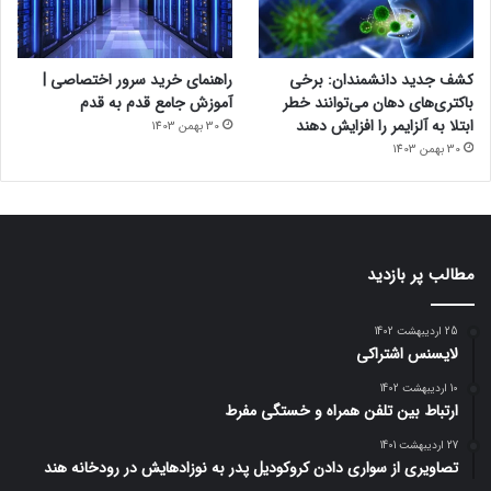
کشف جدید دانشمندان: برخی
راهنمای خرید سرور اختصاصی |
باکتری‌های دهان می‌توانند خطر
آموزش جامع قدم به قدم
ابتلا به آلزایمر را افزایش دهند
30 بهمن 1403
30 بهمن 1403
مطالب پر بازدید
25 اردیبهشت 1402
لایسنس اشتراکی
10 اردیبهشت 1402
ارتباط بین تلفن همراه و خستگی مفرط
27 اردیبهشت 1401
تصاویری از سواری دادن کروکودیل پدر به نوزادهایش در رودخانه هند