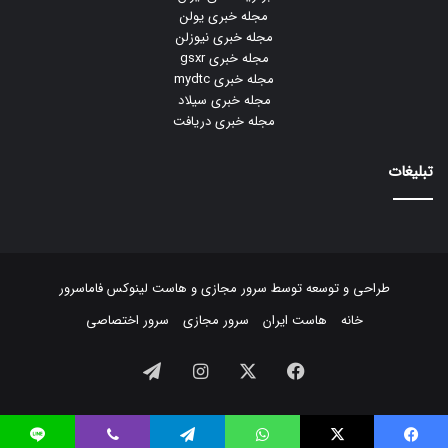
مجله خبری یولن
مجله خبری نیوزلن
مجله خبری gsxr
مجله خبری mydtc
مجله خبری سیلاد
مجله خبری دریافت
تبلیغات
طراحی و توسعه توسط
سرور مجازی
و
هاست لینوکس
فاماسرور
خانه
هاست ایران
سرور مجازی
سرور اختصاصی
فیسبوک
ایکس
اینستاگرام
تلگرام