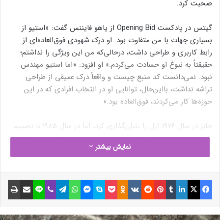
صحبت کرد.
گیتس در پادکست Opening Bid از یاهو فایننس گفت: «استیو از
بسیاری جهات با من متفاوت بود. او درک شهودی فوق‌العاده‌ای از
رابط کاربری و طراحی داشت، درحالی‌که من این ویژگی را نداشتم؛
حقیقتاً به نبوغ او حسادت می‌کردم.» او افزود: «اما استیو مهندس
نبود. نمی‌دانست کد منبع چیست و واقعاً درک عمیقی از طراحی
تراشه نداشت، بااین‌حال، توانایی او در انتخاب افرادی که در این
حوزه‌ها کار می‌کردند، فوق‌العاده بود.»
جابز در سال ۱۹۷۶ اپل را بنیان‌گذاری کرد، اما در سال ۱۹۸۵ با تصمیم
هیئت‌مدیره و مدیرعامل وقت،
جان اسکالی
، از شرکت اخراج شد. در
نمایش بیشتر
سال ۱۹۹۷، او به‌طور درخشان به اپل بازگشت و شرکت را احیا کرد. در
همان سال، رابطه‌ی نزدیک‌تری میان جابز و گیتس شکل گرفت.
فیسبوک
ایکس
لینکداین
تامبلر
پینتریست
Reddit
VKontakte
Odnoklassniki
پاکت
اسکایپ
مسنجر
واتس آپ
تلگرام
وایبر
لاین
اشتراک گذاری با ایمیل
چاپ
جابز در رویداد MacWorld با پوشیدن جلیقه‌ی مشکی و شلوار جین
تیره، از همکاری جدید اپل و مایکروسافت خبر داد که شامل
سرمایه‌گذاری ۱۵۰ میلیون دلاری مایکروسافت بود. بر اساس توافق