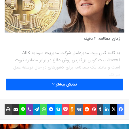
زمان مطالعه:
2
دقیقه
به گفته کتی وود، مدیرعامل شرکت مدیریت سرمایه ARK
Invest، بیت کوین بزرگترین روش دفاع در برابر مصادره ثروت
است و مانند یک بیمه‌نامه برای کشورهای در حال توسعه عمل
می‌کند.
این سرمایه‌گذار یکی از خوش‌بین‌ترین افراد در صنعت کریپتو
نمایش بیشتر
می‌باشد که همچنان نسبت به هدف یک میلیون دلاری خود
برای قیمت بیت کوین پافشاری می‌کند و معتقد است که این ارز
دیجیتال فرصت‌هایی را برای حفظ ثروت تمام افراد، از جمله
فیسبوک
ایکس
لینکداین
تامبلر
پینتریست
Reddit
VKontakte
Odnoklassniki
پاکت
اسکایپ
مسنجر
واتس آپ
تلگرام
وایبر
لاین
اشتراک گذاری با ایمیل
چاپ
ثروتمند و فقیر، فراهم می‌کند.
وود در مصاحبه‌ اخیر خود می‌گوید: