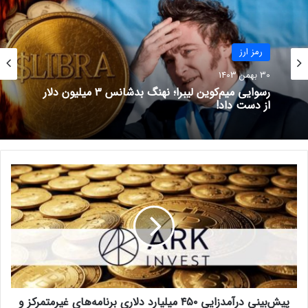
رمز ارز
در سرتاسر جهان تورم فوق‌العاده‌ای
رمز ارز
30 بهمن 1403
وجود دارد؛ زیرا ارزهای کشورها از هم
30 بهمن 1403
رکود کم‌سابقه در بازار بیت‌کوین؛ حرکت بعدی قیمت
پاشیده و این افراد به یک بیمه‌‌نامه
همه را غافلگیر خواهد کرد!
مانند بیت کوین نیاز دارند.
پ
رسوایی میم‌کوین لیبرا؛ نهنگ بدشانس ۳ میلیون دلار
نوشته های مشابه
از دست داد!
ی
ش‌
ب
نهنگ‌ها با شدت
ی
بیشتری دوج کوین
ن
شکار می‌کنند!
ی
د
27 مرداد 1401
ر
پیش‌بینی درآمدزایی ۴۵۰ میلیارد دلاری برنامه‌های غیرمتمرکز و
آ
پرسودترین و