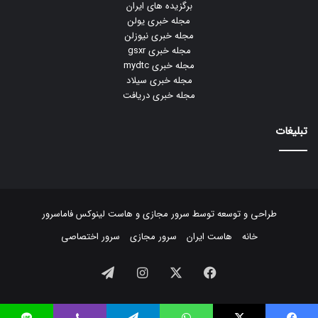
برگزیده های ایران
مجله خبری یولن
مجله خبری نیوزلن
مجله خبری gsxr
مجله خبری mydtc
مجله خبری سیلاد
مجله خبری دریافت
تبلیغات
طراحی و توسعه توسط
سرور مجازی
و
هاست لینوکس
فاماسرور
خانه
هاست ایران
سرور مجازی
سرور اختصاصی
فیسبوک
ایکس
اینستاگرام
تلگرام