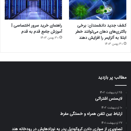
کشف جدید دانشمندان: برخی
راهنمای خرید سرور اختصاصی |
باکتری‌های دهان می‌توانند خطر
آموزش جامع قدم به قدم
ابتلا به آلزایمر را افزایش دهند
30 بهمن 1403
30 بهمن 1403
مطالب پر بازدید
25 اردیبهشت 1402
لایسنس اشتراکی
10 اردیبهشت 1402
ارتباط بین تلفن همراه و خستگی مفرط
27 اردیبهشت 1401
تصاویری از سواری دادن کروکودیل پدر به نوزادهایش در رودخانه هند