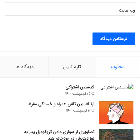
ت
وب‌ سایت
؟
محبوب
تازه ترین
دیدگاه ها
لایسنس اشتراکی
25 اردیبهشت 1402
ارتباط بین تلفن همراه و خستگی مفرط
10 اردیبهشت 1402
تصاویری از سواری دادن کروکودیل پدر به
نوزادهایش در رودخانه هند