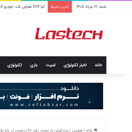
شنبه, 17 مرداد 1405
کیا EV4 معرفی شد؛ خودرو الکتریکی عجیب و جذاب کره‌ای‌ها
آخرین خبرها
خانه
اخبار تکنولوژی
امنيت
بازی
تکنولوژی
خانه
/
عمومی
/
بیت‌کوین به سمت رشد ۴۰ درصدی در ماه نوامبر قدم برمی‌دارد