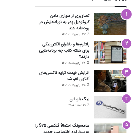
تصاویری از سواری دادن
کروکودیل پدر به نوزادهایش در
رودخانه هند
27 اردیبهشت 1401
پلتفرم‌ها و ناشران الکترونیکی
برای هفته کتاب چه برنامه‌هایی
دارند؟
27 اردیبهشت 1401
افزایش قیمت کرایه تاکسی‌های
آنلاین لغو شد
28 اردیبهشت 1401
بیگ بلوباتن
21 اسفند 1401
سامسونگ احتمالاً گلکسی S25 را
به پردازنده اختصاصی جدید