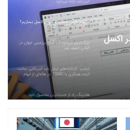
بزرگ‌ترین دریاچه آب گرم زیرزمینی جهان در
آلبانی کشف شد
رزمینی
ترامپ: کارخانه‌های اینتل باید آمریکایی بمانند؛
آینده همکاری با TSMC در هاله‌ای از ابهام
هلدینگ راد از جدیدترین محصول خود
رونمایی کرد
فرم‌ور باتری در گوشی‌های شیائومی با
سیستم‌عامل HyperOS 2.0 به‌روزرسانی
مخفی دریافت کرد
ص
بیشتر مواد با حرارت‌دادن نرم می‌شوند؛ پس
ع
چرا تخم مرغ سفت می‌شود؟