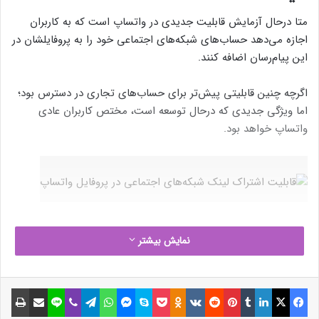
متا درحال آزمایش قابلیت جدیدی در واتساپ است که به کاربران
اجازه می‌دهد حساب‌های شبکه‌های اجتماعی خود را به پروفایلشان در
این پیام‌رسان اضافه کنند.
اگرچه چنین قابلیتی پیش‌تر برای حساب‌های تجاری در دسترس بود؛
اما ویژگی جدیدی که درحال توسعه است، مختص کاربران عادی
واتساپ خواهد بود.
نوشته های مشابه
نمایش بیشتر
مطالعه‌ای بی‌سابقه فواید نوشیدن
فیسبوک
ایکس
لینکداین
تامبلر
پینتریست
Reddit
VKontakte
Odnoklassniki
پاکت
اسکایپ
مسنجر
واتس آپ
تلگرام
وایبر
لاین
اشتراک گذاری با ایمیل
چاپ
آب زیاد را نشان می‌دهد
3 دی 1403