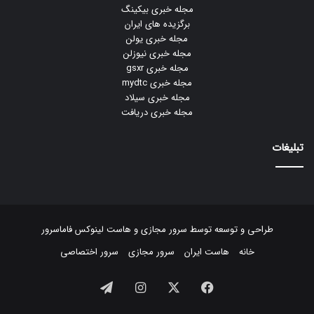
مجله خبری بیکینگ
برگزیده های ایران
مجله خبری یولن
مجله خبری نیوزلن
مجله خبری gsxr
مجله خبری mydtc
مجله خبری سیلاد
مجله خبری دریافت
تبلیغات
طراحی و توسعه توسط
سرور مجازی
و
هاست لینوکس
فاماسرور
خانه
هاست ایران
سرور مجازی
سرور اختصاصی
فیسبوک
ایکس
اینستاگرام
تلگرام