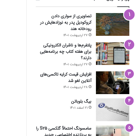
تصاویری از سواری دادن
کروکودیل پدر به نوزادهایش در
رودخانه هند
27 اردیبهشت 1401
پلتفرم‌ها و ناشران الکترونیکی
برای هفته کتاب چه برنامه‌هایی
دارند؟
27 اردیبهشت 1401
افزایش قیمت کرایه تاکسی‌های
آنلاین لغو شد
28 اردیبهشت 1401
بیگ بلوباتن
21 اسفند 1401
سامسونگ احتمالاً گلکسی S25 را
به پردازنده اختصاصی جدید