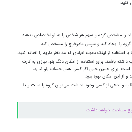
 کنید:
ه‌اند را مشخص کرده و سهم هر شخص را به او اختصاص بدهند.
 گروه را ایجاد کند و سپس مادرخرج را مشخص کند.
فرم‌ور باتری در گوشی‌های شیائومی با
 با استفاده از لینک دعوت افرادی که مد نظر دارید را اضافه کنید.
سیستم‌عامل HyperOS 2.0 به‌روزرسانی
 داشته باشند. برای استفاده از امکان دنگ بلو، نیازی به کارت
مخفی دریافت کرد
ست. برای همین حتی اگر کسی هنوز حساب بلو ندارد،
و از این امکان بهره ببرد.
بیشتر مواد با حرارت‌دادن نرم می‌شوند؛ پس
چرا تخم مرغ سفت می‌شود؟
طلب و بدهی از کسی وجود نداشت می‌توان گروه را بست و یا
مایکروسافت پشتیبانی از پردازنده‌های نسل ۱۰
اینتل را در ویندوز Windows 11 24H2 کنار
گذاشت؛ پایانی بر عصر کامت‌لیک