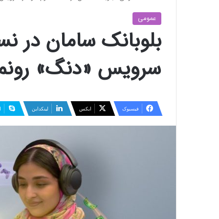
عمومی
بلوبانک سامان در ن
سرویس «دنگ» رونما
فیسبوک
ایکس
لینکداین
ا