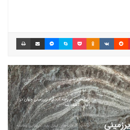
نسل جدید مانیتور استودیو دیسپلی اپل سال
۲۰۲۶ از راه می‌رسد؛ گزارش بلومبرگ
همراه اول | مودم‌های رومیزی 5G انتخاب اول
گیمرها، محتواسازان و کسب‌وکارها
پینتریست
Reddit
VKontakte
Odnoklassniki
پاکت
اسکایپ
مسنجر
اشتراک گذاری با ایمیل
چاپ
کالابرگ الکترونیک ۱۰ اسفند به ۷ دهک
کم‌درآمد ارائه می‌شود
چگونه باکس جست و جو در اکسل بسازیم؟
بزرگ‌ترین دریاچه آب گرم زیرزمینی جهان در
آلبانی کشف شد
رزمینی
ترامپ: کارخانه‌های اینتل باید آمریکایی بمانند؛