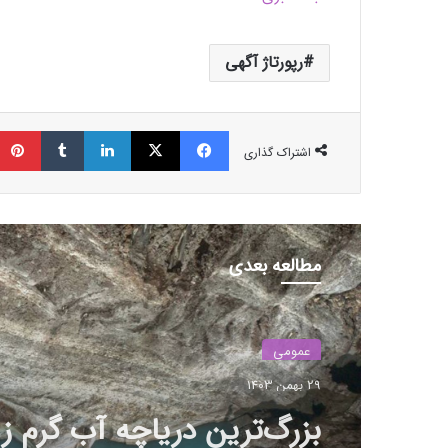
رپورتاژ آگهی
فیسبوک
ایکس
لینکداین
تامبلر
اشتراک گذاری
مطالعه بعدی
عمومی
29 بهمن 1403
بزرگ‌ترین دریاچه آب گرم زی