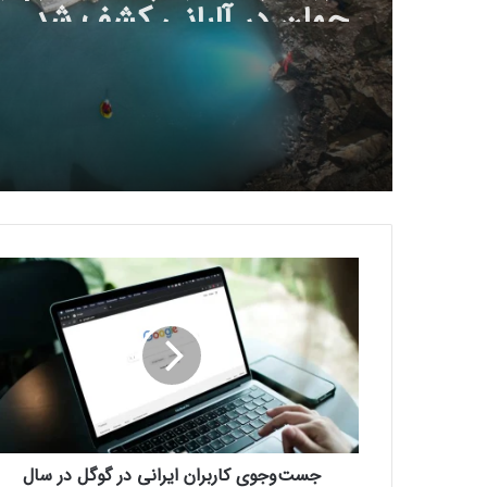
جهان در آلبانی کشف شد
ج
س
ت‌
و
ج
و
ی
ک
ا
جست‌وجوی کاربران ایرانی در گوگل در سال
ر