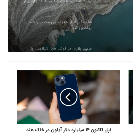
آینده همکاری با TSMC در هاله‌ای از ابهام
هلدینگ راد از جدیدترین محصول خود
رونمایی کرد
فرم‌ور باتری در گوشی‌های شیائومی با
سیستم‌عامل HyperOS 2.0 به‌روزرسانی
مخفی دریافت کرد
ا
بیشتر مواد با حرارت‌دادن نرم می‌شوند؛ پس
پ
چرا تخم مرغ سفت می‌شود؟
ل
ت
ا
مایکروسافت پشتیبانی از پردازنده‌های نسل ۱۰
ک
اینتل را در ویندوز Windows 11 24H2 کنار
ن
گذاشت؛ پایانی بر عصر کامت‌لیک
و
ن
اپل تاکنون ۱۴ میلیارد دلار آیفون در خاک هند
نسل جدید مانیتور استودیو دیسپلی اپل سال
۱