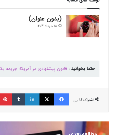
نوشته های مشابه
(بدون عنوان)
15 خرداد 1403
حتما بخوانید :
قانون پیشنهادی در آمریکا: جریمه یک
فیسبوک
ایکس
لینکداین
تامبلر
اشتراک گذاری
مطالعه بعدی