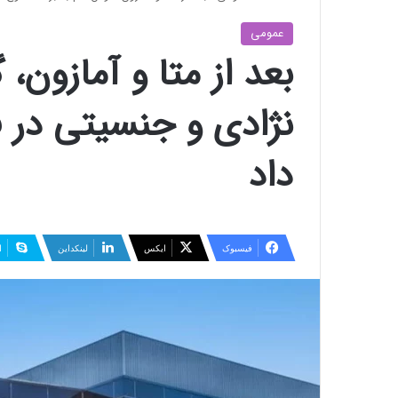
عمومی
بعد از متا و آمازون، 
نژادی و جنسیتی در ف
داد
فیسبوک
ایکس
لینکداین
ا