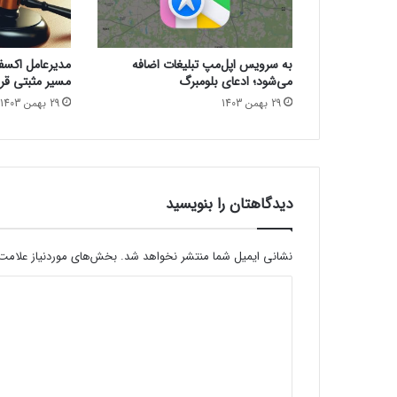
ت
ب
ل
به سرویس اپل‌مپ تبلیغات اضافه
مدیرعامل اکسفین
ی
می‌شود؛ ادعای بلومبرگ
مسیر مثبتی قرا
غ
29 بهمن 1403
29 بهمن 1403
ت
ل
و
ی
ز
ی
دیدگاهتان را بنویسید
و
ن
ی
نشانی ایمیل شما منتشر نخواهد شد.
بخش‌های موردنیاز علامت‌
پ
د
خ
ش
ی
م
د
ی‌
ک
گ
ن
ا