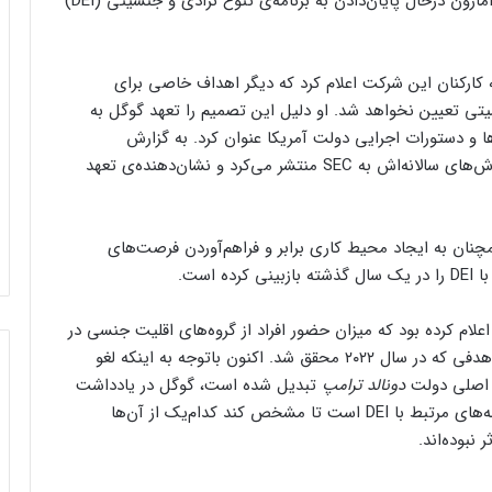
گوگل با پیوستن به جمع شرکت‌های بزرگی مانند متا و آمازون درحال پایان‌دادن به برنامه‌ی تنوع نژادی و جنسیتی (DEI)
ه کارکنان این شرکت اعلام کرد که دیگر اهداف خاصی برای
سیتی تعیین نخواهد شد. او دلیل این تصمیم را تعهد گوگل به
ا و دستورات اجرایی دولت آمریکا عنوان کرد. به گزارش
وال‌استریت ژورنال، گوگل همچنین بندی که قبلاً در گزارش‌های سالانه‌اش به SEC منتشر می‌کرد و نشان‌دهنده‌ی تعهد
ان به ایجاد محیط کاری برابر و فراهم‌‌آوردن فرصت‌های
است.
وگل در اوج جنبش Black Lives Matter در سال ۲۰۲۰ اعلام کرده بود که میزان حضور افراد از گروه‌های اقلیت جنسی در
سِمت‌های مدیریتی را تا ۳۰ درصد افزایش خواهد داد؛ هدفی که در سال ۲۰۲۲ محقق شد. اکنون باتوجه به اینکه لغو
دونالد ترامپ
تبدیل شده است، گوگل در یادداشت
فرم‌ور باتری در گوشی‌های شیائومی با
داخلی خود اعلام کرده که درحال بررسی دقیق سایر برنامه‌های مرتبط با DEI است تا مشخص کند کدام‌یک از آن‌ها
سیستم‌عامل HyperOS 2.0 به‌روزرسانی
مخفی دریافت کرد
 نبوده‌اند.
بیشتر مواد با حرارت‌دادن نرم می‌شوند؛ پس