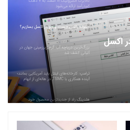
چگونه باکس جست و جو در اکسل بسازیم؟
بزرگ‌ترین دریاچه آب گرم زیرزمینی جهان در
آلبانی کشف شد
رزمینی
ترامپ: کارخانه‌های اینتل باید آمریکایی بمانند؛
آینده همکاری با TSMC در هاله‌ای از ابهام
هلدینگ راد از جدیدترین محصول خود
 اکسل
رونمایی کرد
فرم‌ور باتری در گوشی‌های شیائومی با
سیستم‌عامل HyperOS 2.0 به‌روزرسانی
مخفی دریافت کرد
ذ
بیشتر مواد با حرارت‌دادن نرم می‌شوند؛ پس
ن‌