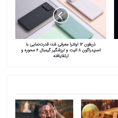
چرا تخم مرغ سفت می‌شود؟
ف
و
ن
مایکروسافت پشتیبانی از پردازنده‌های نسل ۱۰
۱
اینتل را در ویندوز Windows 11 24H2 کنار
۲
گذاشت؛ پایانی بر عصر کامت‌لیک
ا
و
ذن‌فون ۱۲ اولترا معرفی شد؛ قدرت‌نمایی با
نسل جدید مانیتور استودیو دیسپلی اپل سال
ل
۲۰۲۶ از راه می‌رسد؛ گزارش بلومبرگ
ت
اسنپدراگون ۸ الیت و لرزشگیر گیمبال ۶ محوره و
ر
ارتقایافته
ا
م
همراه اول | مودم‌های رومیزی 5G انتخاب اول
ع
گیمرها، محتواسازان و کسب‌وکارها
ر
ف
ی
کالابرگ الکترونیک ۱۰ اسفند به ۷ دهک
ش
کم‌درآمد ارائه می‌شود
د
؛
ق
چگونه باکس جست و جو در اکسل بسازیم؟
د