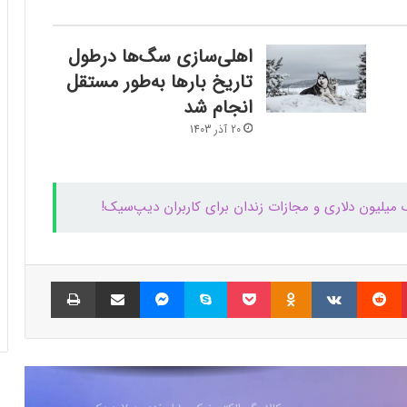
چرا تخم مرغ سفت می‌شود؟
اهلی‌سازی سگ‌ها درطول
تاریخ بارها به‌طور مستقل
مایکروسافت پشتیبانی از پردازنده‌های نسل ۱۰
اینتل را در ویندوز Windows 11 24H2 کنار
انجام شد
گذاشت؛ پایانی بر عصر کامت‌لیک
20 آذر 1403
نسل جدید مانیتور استودیو دیسپلی اپل سال
۲۰۲۶ از راه می‌رسد؛ گزارش بلومبرگ
 میلیون دلاری و مجازات زندان برای کاربران دیپ‌سیک!
همراه اول | مودم‌های رومیزی 5G انتخاب اول
گیمرها، محتواسازان و کسب‌وکارها
پینتریست
Reddit
VKontakte
Odnoklassniki
پاکت
اسکایپ
مسنجر
اشتراک گذاری با ایمیل
چاپ
کالابرگ الکترونیک ۱۰ اسفند به ۷ دهک
کم‌درآمد ارائه می‌شود