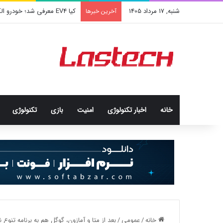
شنبه, 17 مرداد 1405
کیا EV4 معرفی شد؛ خودرو الکتریکی عجیب و جذاب کره‌ای‌ها
آخرین خبرها
خانه
اخبار تکنولوژی
امنيت
بازی
تکنولوژی
خانه
/
عمومی
/
بعد از متا و آمازون، گوگل هم به برنامه تنوع 