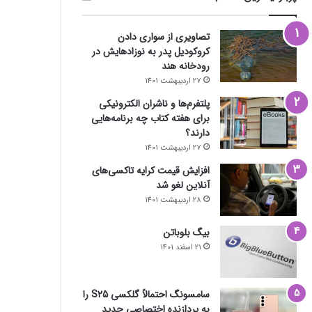
تصاویری از سواری دادن
کروکودیل پدر به نوزادهایش در
رودخانه هند
27 اردیبهشت 1401
پلتفرم‌ها و ناشران الکترونیکی
برای هفته کتاب چه برنامه‌هایی
دارند؟
27 اردیبهشت 1401
افزایش قیمت کرایه تاکسی‌های
آنلاین لغو شد
28 اردیبهشت 1401
بیگ بلوباتن
21 اسفند 1401
سامسونگ احتمالاً گلکسی S25 را
به پردازنده اختصاصی جدید