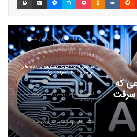
هشدار: این بدافزار مخرب را با تلگرام پریمیوم
اشتباه نگیرید!
هشدار به آیفون‌داران: این بدافزار حساب
بانکی‌تان را خالی می‌کند!
موریس ۲؛ کرم هوش مصنوعی که رایانه‌ها را
آلوده و داده‌ها را سرقت می‌کند
وعی که
را سرقت
کشف یک بدافزار روسی توسط شرکت امنیتی
در فنلاند
هشدار مایکروسافت به اندرویدی‌ها