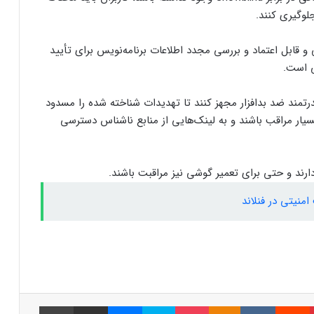
جلوگیری کنند.
انتشار بدافزار مخرب از طریق به‌روزرسانی
جعلی مرورگرها
ی و قابل اعتماد و بررسی مجدد اطلاعات برنامه‌نویس برای تأیید
ی است.
بدافزار خطرناکی که اطلاعات گوشی‌های
اندرویدی را سرقت می‌کند
اه‌حل‌های قدرتمند ضد بدافزار مجهز کنند تا تهدیدات شناخته شده را مسدود
بسیار مراقب باشند و به لینک‌هایی از منابع ناشناس دسترسی
شناسایی بدافزاری که به سیستم‌های کنترل
صنعتی حمله می‌کنند
ارند و حتی برای تعمیر گوشی نیز مراقبت باشند.
نیتی در فنلاند
بدافزاری که با پوشش تبلیغ در گوگل‌پلی
جولان می‌دهد!
هشدار: ۱۱ میلیون دستگاه آلوده به ربات‌های
مخرب در گوگل‌پلی
پینتریست
Reddit
VKontakte
Odnoklassniki
پاکت
اسکایپ
مسنجر
اشتراک گذاری با ایمیل
چاپ