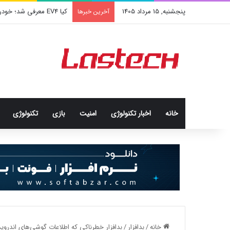
پنجشنبه, 15 مرداد 1405
کشف جدید دانشمندان: برخی
آخرین خبرها
خانه
اخبار تکنولوژی
امنيت
بازی
تکنولوژی
خانه
/
بدافزار
/
بدافزار خطرناکی که اطلاعات گوشی‌های اندروی