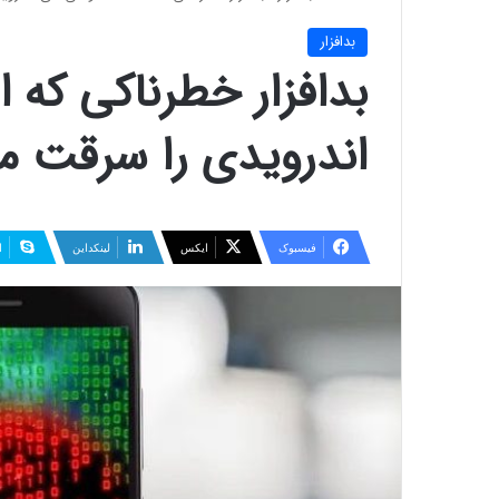
بدافزار
بدافزار خطرناکی که 
اندرویدی را سرقت می
فیسبوک
ایکس
لینکداین
ا