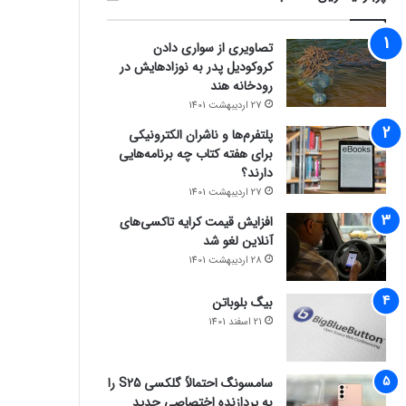
تصاویری از سواری دادن
کروکودیل پدر به نوزادهایش در
رودخانه هند
27 اردیبهشت 1401
پلتفرم‌ها و ناشران الکترونیکی
برای هفته کتاب چه برنامه‌هایی
دارند؟
27 اردیبهشت 1401
افزایش قیمت کرایه تاکسی‌های
آنلاین لغو شد
28 اردیبهشت 1401
بیگ بلوباتن
21 اسفند 1401
سامسونگ احتمالاً گلکسی S25 را
به پردازنده اختصاصی جدید