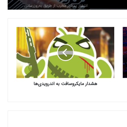
انتشار بدافزار مخرب از طریق به‌روزرسانی
جعلی مرورگرها
ه
بدافزار خطرناکی که اطلاعات گوشی‌های
ش
اندرویدی را سرقت می‌کند
د
ا
ر
شناسایی بدافزاری که به سیستم‌های کنترل
م
صنعتی حمله می‌کنند
ا
ی
ک
بدافزاری که با پوشش تبلیغ در گوگل‌پلی
هشدار مایکروسافت به اندرویدی‌ها
ر
جولان می‌دهد!
و
س
ا
ف
هشدار: ۱۱ میلیون دستگاه آلوده به ربات‌های
مخرب در گوگل‌پلی
ت
ب
ه