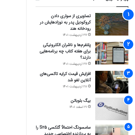
تصاویری از سواری دادن
کروکودیل پدر به نوزادهایش در
رودخانه هند
27 اردیبهشت 1401
پلتفرم‌ها و ناشران الکترونیکی
برای هفته کتاب چه برنامه‌هایی
دارند؟
27 اردیبهشت 1401
افزایش قیمت کرایه تاکسی‌های
آنلاین لغو شد
28 اردیبهشت 1401
بیگ بلوباتن
21 اسفند 1401
سامسونگ احتمالاً گلکسی S25 را
به پردازنده اختصاصی جدید