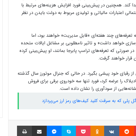
کاربران از مشکلات کابل شارژ گلکسی S25
ا بیشتر کاهش پیدا کند. همچنین در پیش‌بینی فورد افزایش هزینه‌های مرتبط با
اولترا و پلاس خبر می‌دهند
مالی اعتبارات مالیاتی و تولیدی مربوط به دولت بایدن در نظر
پاداش خرید شما با تارا، سهم سلامتی کودکان
 تعرفه‌های چند هفته‌ای «قابل مدیریت» خواهند بود، اما
محک می‌­شود
وسازی خواهد داشت» و تاثیر نامطلوبی بر مشاغل ایالات متحده
ورتی که تعرفه‌های ترامپ پابرجا بمانند، او پیش‌بینی کرده
 قرار خواهند گرفت.
پاداش خرید شما با تارا، سهم سلامتی کودکان
محک می‌­شود
 از رقبای خود پیشی بگیرد. در حالی که جنرال موتورز سال گذشته
دل جدید از جمله خودروهای جدید Chevy و کادیلاک را عرضه کرد، فورد تنها سه خودروی برقی برای فروش
آیا جک دورسی خالق بیت‌کوین است؟
نه‌هایی از سودآوری را نشان داده است.
فرضیه‌ای جدید درباره هویت ساتوشی ناکاموتو
ل پلی که به سرقت کلید کیف‌های رمز ارز می‌پردازد
کیا EV4 معرفی شد؛ خودرو الکتریکی عجیب و
جذاب کره‌ای‌ها
پینتریست
Reddit
VKontakte
Odnoklassniki
پاکت
اسکایپ
مسنجر
اشتراک گذاری با ایمیل
چاپ