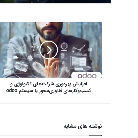
ا
ف
ز
ا
ی
ش
ب
ه
ر
افزایش بهره‌وری شرکت‌های تکنولوژی و
ه‌
و
کسب‌وکارهای فناوری‌محور با سیستم odoo
ر
ی
ش
ر
ک
نوشته های مشابه
ت‌
ه