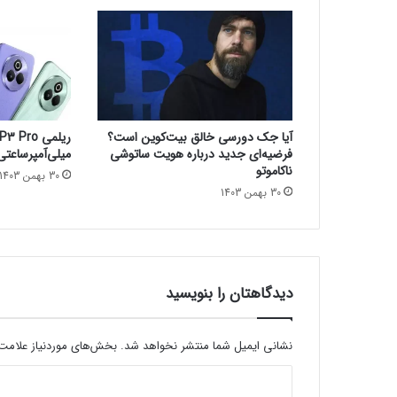
ا
ی
ت
ک
ن
و
ل
آیا جک دورسی خالق بیت‌کوین است؟
و
فرضیه‌ای جدید درباره هویت ساتوشی
میلی‌آمپرساعتی و IP69 معرف
ژ
ناکاموتو
30 بهمن 1403
ی
30 بهمن 1403
و
ک
س
ب‌
و
ک
دیدگاهتان را بنویسید
ا
ر
ه
نشانی ایمیل شما منتشر نخواهد شد.
بخش‌های موردنیاز علامت‌
ا
د
ی