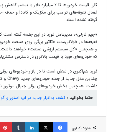
کلی قیمت خودروها تا 2 میلیارد دلار ی
اعمال تعرفه‌های ترامپ برای مکزیک و کانادا و حذف احت
گرفته نشده است.
«جیم فارلی»، مدیرعامل فور‌د در این جلسه گفته است که
تعرفه‌ها در طولانی‌مدت «تاثیر بزرگی روی صنعت خودر
و همچنین «کل سیستم ارزشی صنعت» خواهند داشت. در ص
که خودروهای فور‌د با قیمت بالاتری در دسترس مشتریان
فورد هم‌اکنون در تلاش است تا در بازار خودروهای برقی
چندین م
داشت. همچنین بخش خودروهای برقی جنرال موتورز نشا
حتما بخوانید :
کشف بدافزار جدید در اپ استور و گوگ
فیسبوک
ایکس
لینکداین
تامبلر
اشتراک گذاری