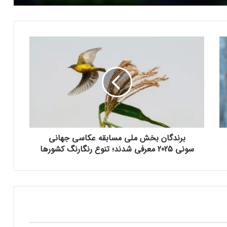
کاربران از مشکلات کابل شارژ گلکسی S25
اولترا و پلاس خبر می‌دهند
ب
ر
پاداش خرید شما با تارا، سهم سلامتی کودکان
ن
محک می‌­شود
د
گ
ا
پاداش خرید شما با تارا، سهم سلامتی کودکان
ن
محک می‌­شود
ب
خ
برندگان بخش ملی مسابقه عکاسی جهانی
ش
آیا جک دورسی خالق بیت‌کوین است؟
م
سونی 2025 معرفی شدند؛ تنوع رنگارنگ کشورها
فرضیه‌ای جدید درباره هویت ساتوشی ناکاموتو
ل
ی
م
س
کیا EV4 معرفی شد؛ خودرو الکتریکی عجیب و
جذاب کره‌ای‌ها
ا
ب
ق