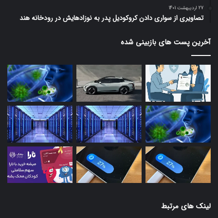
27 اردیبهشت 1401
تصاویری از سواری دادن کروکودیل پدر به نوزادهایش در رودخانه هند
آخرین پست های بازبینی شده
لینک های مرتبط