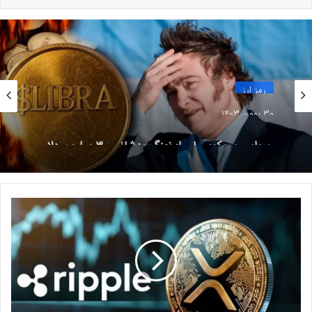
نوشته های مشابه
پرسودترین و پرضررترین رمزارزهای
امروز (۲۵ اردیبهشت ۱۴۰۳)
25 اردیبهشت 1403
رمز ارز
توییت جدید ایلان ماسک و جهش
30 بهمن 1403
رسوایی میم‌کوین لیبرا؛ نهنگ بدشانس ۳ میلیون دلار
دوباره قیمت دوج کوین!
از دست داد!
7 آذر 1401
ا
خرید سریع
ن
ت
اگر در روزهای آینده نشانه‌ای از بازگشت قیمت مشاهده نشود،
ق
احتمال کاهش بیشتر نیز وجود دارد.
ا
ل
م
ر