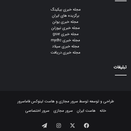
مجله خبری بیکینگ
برگزیده های ایران
مجله خبری یولن
مجله خبری نیوزلن
مجله خبری gsxr
مجله خبری mydtc
مجله خبری سیلاد
مجله خبری دریافت
تبلیغات
طراحی و توسعه توسط
سرور مجازی
و
هاست لینوکس
فاماسرور
خانه
هاست ایران
سرور مجازی
سرور اختصاصی
فیسبوک
ایکس
اینستاگرام
تلگرام