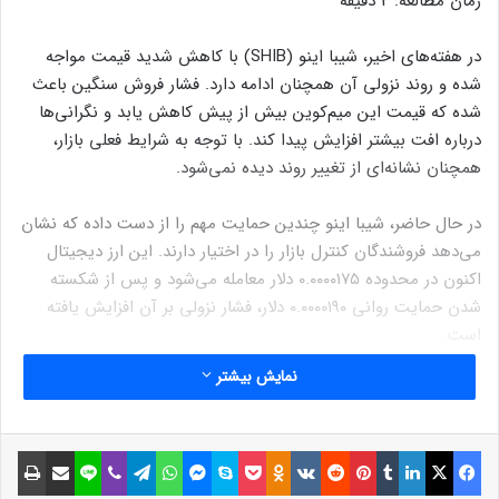
زمان مطالعه:
2
دقیقه
در هفته‌های اخیر، شیبا اینو (SHIB) با کاهش شدید قیمت مواجه
شده و روند نزولی آن همچنان ادامه دارد. فشار فروش سنگین باعث
شده که قیمت این میم‌کوین بیش از پیش کاهش یابد و نگرانی‌ها
درباره افت بیشتر افزایش پیدا کند. با توجه به شرایط فعلی بازار،
همچنان نشانه‌ای از تغییر روند دیده نمی‌شود.
در حال حاضر، شیبا اینو چندین حمایت مهم را از دست داده که نشان
می‌دهد فروشندگان کنترل بازار را در اختیار دارند. این ارز دیجیتال
اکنون در محدوده ۰.۰۰۰۰۱۷۵ دلار معامله می‌شود و پس از شکسته
شدن حمایت روانی ۰.۰۰۰۰۱۹۰ دلار، فشار نزولی بر آن افزایش یافته
است.
نمایش بیشتر
سود‌های بی‌پایان!
خرید میم‌کوین‌های کمیاب و انفجاری بدون کارمزد، فقط در ارزپلاس!
فیسبوک
ایکس
لینکداین
تامبلر
پینتریست
Reddit
VKontakte
Odnoklassniki
پاکت
اسکایپ
مسنجر
واتس آپ
تلگرام
وایبر
لاین
اشتراک گذاری با ایمیل
چاپ