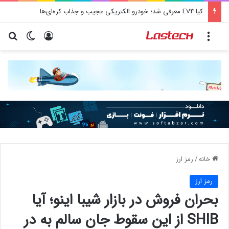
کیا EV4 معرفی شد؛ خودرو الکتریکی عجیب و جذاب کره‌ای‌ها
منو
ورود
تغییر پو
جس
خانه
/
رمز ارز
رمز ارز
بحران فروش در بازار شیبا اینو؛ آیا
SHIB از این سقوط جان سالم به در