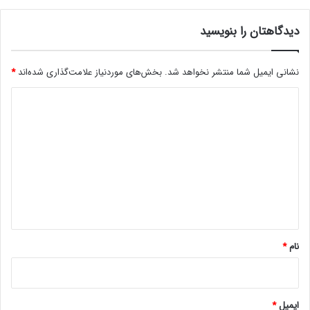
ق
ز
ی
و
دیدگاهتان را بنویسید
م
ل
ی‌
T
اخبار شیبا
ا
R
نشانی ایمیل شما منتشر نخواهد شد.
بخش‌های موردنیاز علامت‌گذاری شده‌اند
*
ف
U
ت
M
د
د
P
؟
ی
ش
د
د
ت
گ
گ
ر
ا
ف
ه
ت
!
*
نام
*
ایمیل
*