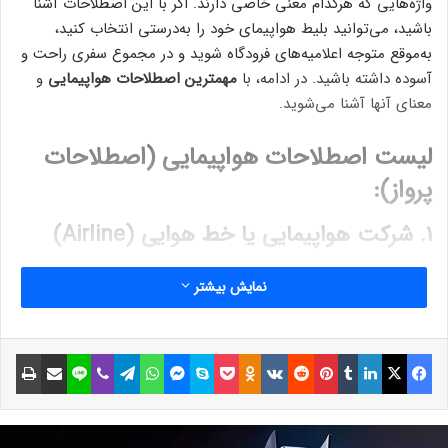
واژه‌هایی که هرکدام معنی خاصی دارند. اگر با این اصطلاحات آشنا
باشید، می‌توانید بلیط هواپیمای خود را به‌درستی انتخاب کنید،
به‌موقع متوجه اعلامیه‌های فرودگاه شوید و در مجموع سفری راحت و
آسوده داشته باشید. در ادامه، با
مهمترین اصطلاحات هواپیمایی
و
معنای آنها آشنا می‌شوید.
لیست اصطلاحات هواپیمایی (اصطلاحات
پرواز):
۱. شرکت هواپیمایی یا خط هوایی (Airline)
شرکت هواپیمایی تعدادی هواپیما در اختیار دارد و اگر قصد
سفر
نمایش بیشتر
هوایی
دارید، می‌توانید برای
خرید بلیط هواپیما
از آنها اقدام کنید.
۲. پروازهای ورودی (Arrivals)
فیسبوک
ایکس
لینکداین
تامبلر
پینتریست
Reddit
VKontakte
Odnoklassniki
پاکت
اسکایپ
مسنجر
واتس آپ
تلگرام
وایبر
لاین
اشتراک گذاری با ایمیل
چاپ
بخشی از فرودگاه است که مسافران بعد از پیاده‌شدن از هواپیما به
آن وارد می‌شوند.