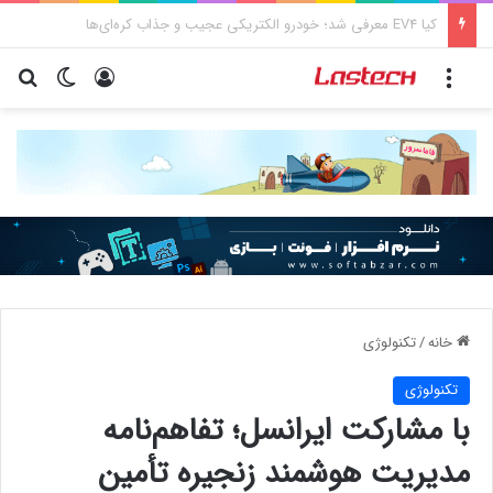
کشف جدید دانشمندان: برخی باکتری‌های دهان می‌توانند خطر ابتلا به آلزایمر را افزایش دهند
منو
ورود
تغییر پو
جس
خانه
/
تکنولوژی
تکنولوژی
با مشارکت ایرانسل؛ تفاهم‌نامه
مدیریت هوشمند زنجیره تأمین