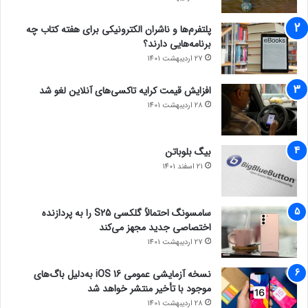
حتما بخوانید :
ایلان ماسک از طریق اداره بهره‌وری کنترل
بخش‌هایی از سازمان‌های دولتی آمریکا را در دست گرفته است
پلتفرم‌ها و ناشران الکترونیکی برای هفته کتاب چه
برنامه‌هایی دارند؟
27 اردیبهشت 1401
افزایش قیمت کرایه تاکسی‌های آنلاین لغو شد
28 اردیبهشت 1401
بیگ بلوباتن
21 اسفند 1401
سامسونگ احتمالاً گلکسی S25 را به پردازنده
اختصاصی جدید مجهز می‌کند
27 اردیبهشت 1401
نسخه آزمایشی عمومی iOS 16 به‌دلیل باگ‌های
موجود با تأخیر منتشر خواهد شد
28 اردیبهشت 1401