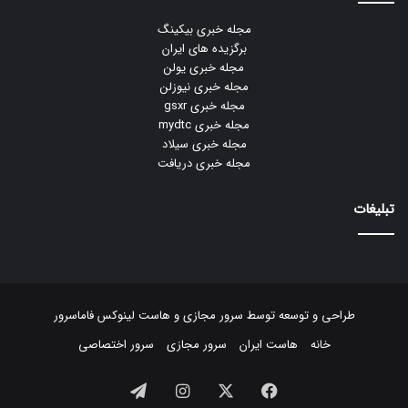
مجله خبری بیکینگ
برگزیده های ایران
مجله خبری یولن
مجله خبری نیوزلن
مجله خبری gsxr
مجله خبری mydtc
مجله خبری سیلاد
مجله خبری دریافت
تبلیغات
طراحی و توسعه توسط
سرور مجازی
و
هاست لینوکس
فاماسرور
خانه
هاست ایران
سرور مجازی
سرور اختصاصی
فیسبوک
ایکس
اینستاگرام
تلگرام