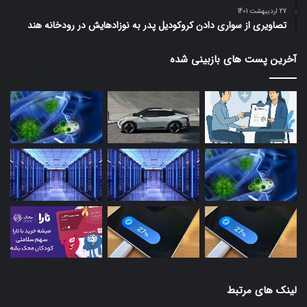
27 اردیبهشت 1401
تصاویری از سواری دادن کروکودیل پدر به نوزادهایش در رودخانه هند
آخرین پست های بازبینی شده
لینک های مرتبط