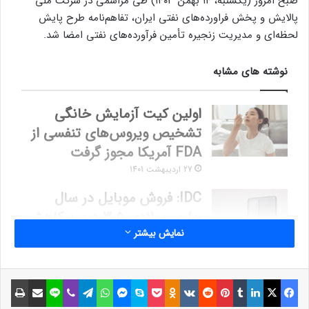
صبح امروز (یکشنبه، ۱۴ بهمن‌ ۱۴۰۳) طی مراسمی در شرکت ملی
پالایش و پخش فراورده‌های نفتی ایران، تفاهم‌نامه طرح پایش
لحظه‌ای و مدیریت زنجیره تأمین فرآورده‌های نفتی امضا شد.
نوشته های مشابه
اولین کیت آزمایش خانگی
تشخیص ویروس‌های تنفسی از
FDA آمریکا مجوز گرفت
27 اردیبهشت 1401
IDC: فروش موبایل در سال
جاری میلادی 3.5 درصد کاهش
نمایش بیشتر
پیدا می‌کند
12 خرداد 1401
فیسبوک
ایکس
لینکداین
تامبلر
پینتریست
Reddit
VKontakte
Odnoklassniki
پاکت
اسکایپ
مسنجر
واتس آپ
تلگرام
وایبر
لاین
اشتراک گذاری با ایمیل
چاپ
به گزارش lastech، این تفاهم‌نامه بین شرکت ملی مهندسی و