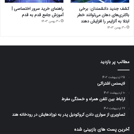
کشف جدید دانشمندان: برخی
راهنمای خرید سرور اختصاصی |
باکتری‌های دهان می‌توانند خطر
آموزش جامع قدم به قدم
ابتلا به آلزایمر را افزایش دهند
30 بهمن 1403
30 بهمن 1403
مطالب پر بازدید
25 اردیبهشت 1402
لایسنس اشتراکی
10 اردیبهشت 1402
ارتباط بین تلفن همراه و خستگی مفرط
27 اردیبهشت 1401
تصاویری از سواری دادن کروکودیل پدر به نوزادهایش در رودخانه هند
آخرین پست های بازبینی شده