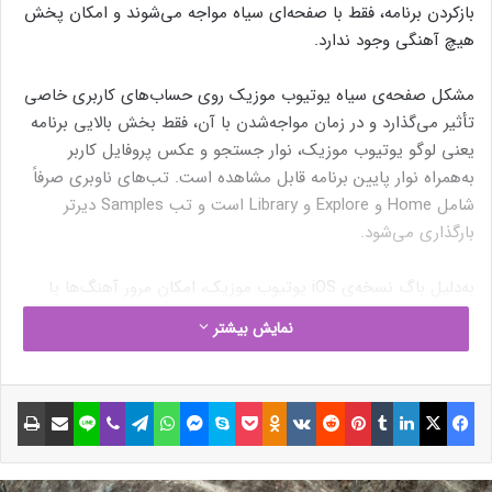
بازکردن برنامه، فقط با صفحه‌ای سیاه مواجه می‌شوند و امکان پخش
هیچ آهنگی وجود ندارد.
مشکل صفحه‌ی سیاه یوتیوب موزیک روی حساب‌های کاربری خاصی
تأثیر می‌گذارد و در زمان مواجه‌شدن با آن، فقط بخش بالایی برنامه
یعنی لوگو یوتیوب موزیک، نوار جستجو و عکس پروفایل کاربر
به‌همراه نوار پایین برنامه قابل مشاهده است. تب‌های ناوبری صرفاً
شامل Home و Explore و Library است و تب Samples دیرتر
بارگذاری می‌شود.
به‌دلیل باگ نسخه‌ی iOS یوتیوب موزیک، امکان مرور آهنگ‌ها یا
شروع پخش وجود ندارد. بر اساس گزارش‌ها، این مشکل از اوایل
نمایش بیشتر
امروز آغاز شده است.
راهکار موقت برای رفع مشکل، جابه‌جایی بین حساب‌های کاربری و
فیسبوک
ایکس
لینکداین
تامبلر
پینتریست
Reddit
VKontakte
Odnoklassniki
پاکت
اسکایپ
مسنجر
واتس آپ
تلگرام
وایبر
لاین
اشتراک گذاری با ایمیل
چاپ
گوش‌دادن به موسیقی با تبلیغات است، اما در این حالت، اشتراک
یوتیوب پریمیوم و کتابخانه‌ی موسیقی همچنان روی حساب کاربری
اصلی که با مشکل مواجه است، دردسترس نخواهد بود.