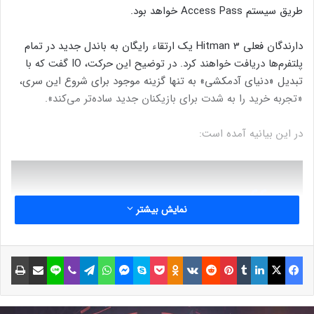
طریق سیستم Access Pass خواهد بود.
دارندگان فعلی Hitman 3 یک ارتقاء رایگان به باندل جدید در تمام
پلتفرم‌ها دریافت خواهند کرد. در توضیح این حرکت، IO گفت که با
تبدیل «دنیای آدمکشی» به تنها گزینه موجود برای شروع این سری،
«تجربه خرید را به شدت برای بازیکنان جدید ساده‌تر می‌کند».
در این بیانیه آمده است:
نمایش بیشتر
اساسا این دو تغییر به این معنی است که
فیسبوک
ایکس
لینکداین
تامبلر
پینتریست
Reddit
VKontakte
Odnoklassniki
پاکت
اسکایپ
مسنجر
واتس آپ
تلگرام
وایبر
لاین
اشتراک گذاری با ایمیل
چاپ
همه بازیکنان جدید و دارندگان فعلی
Hitman 3 مالکیت محتوای پایه یکسانی
خواهند داشت. دیگر سردرگمی در مورد