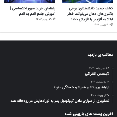
کشف جدید دانشمندان: برخی
راهنمای خرید سرور اختصاصی |
باکتری‌های دهان می‌توانند خطر
آموزش جامع قدم به قدم
ابتلا به آلزایمر را افزایش دهند
30 بهمن 1403
30 بهمن 1403
مطالب پر بازدید
25 اردیبهشت 1402
لایسنس اشتراکی
10 اردیبهشت 1402
ارتباط بین تلفن همراه و خستگی مفرط
27 اردیبهشت 1401
تصاویری از سواری دادن کروکودیل پدر به نوزادهایش در رودخانه هند
آخرین پست های بازبینی شده