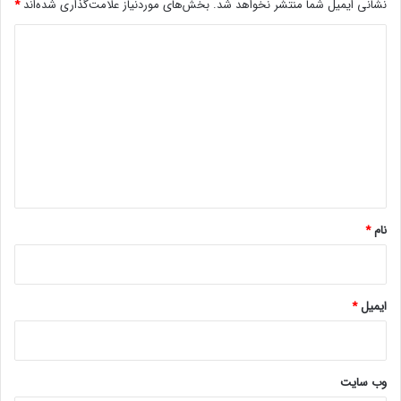
ا
نشانی ایمیل شما منتشر نخواهد شد.
بخش‌های موردنیاز علامت‌گذاری شده‌اند
*
Deluxe (H3 Deluxe Pack، H3 Seven Deadly Sins Collection و
ل
د
H2 Expansion Access Pass) را به فروشگاه درون‌بازی اضافه کرده
که قیمت آن با تقسیم یکسان (هر کدام ۱۰ دلار) است.
ی
د
سرانجام، IO محصولات مستقل Hitman 1 و Hitman 2 را از فروش در
گ
تمام پلتفرم‌ها حذف خواهد کرد. در این بیانیه آمده است:
ا
ه
*
نام
*
اگر قبلاً صاحب این بازی‌ها بودید،
همچنان می‌توانید دقیقاً به همان روشی که
ایمیل
*
امروز انجام می‌دهید به آن‌ها دسترسی
داشته باشید. البته اکثر محتوای موجود در
این بازی‌ها از طریق Hitman World of
وب‌ سایت