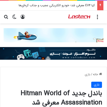
کیا EV4 معرفی شد؛ خودرو الکتریکی عجیب و جذاب کره‌ای‌ها
منو
ورود
تغییر پو
جس
خانه
/
بازی
بازی
باندل جدید Hitman World of
Assassination معرفی شد