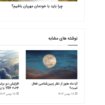
ا
چرا باید با خودمان مهربان باشیم؟
خ
و
د
م
ا
ن
م
نوشته های مشابه
ه
ر
ب
ا
ن
ب
ا
ش
ی
آیا ماه هنوز از نظر زمین‌شناسی فعال
افزایش دو براب
م
است؟
2024 YR4 با زمین در سال 2032
؟
28 بهمن 1403
28 بهمن 1403