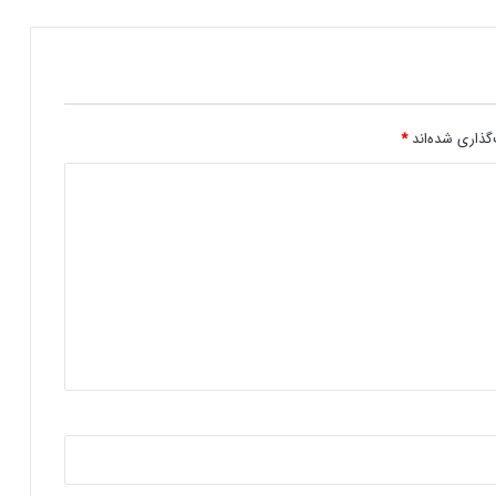
تلسکوپ جیمز وب، خطر برخورد سیارک ۲۰۲۴
د
YR۴ را بررسی می‌کند
ر
م
ی‌
د
ا
گذاری شده‌اند
*
ن
ی
م
؟