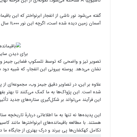
کاسیوپیا A شناخته می‌شود، نمونه‌ای از این مرحله نهایی چرخه زندگی ستاره‌ای است.
آسمان زمین دیده شده است، اگرچه این نور ۱۱,۰۰۰ سال طول کشیده تا به ما برسد.
برای دیدن سایز
تصویر تیز و واضحی که توسط تلسکوپ فضایی جیمز وب گرف
نشان می‌دهد. پوسته بیرونی این انفجار، که شبیه دود سفید رنگ است، 
علاوه بر این، در تصاویر دقیق جیمز وب، مجموعه‌ای از پژ
شده است. این پژواک‌ها به ما کمک می‌کنند تا بهتر بف
این فرآیند می‌تواند بر شکل‌گیری ستاره‌های جدید تأثیر 
این پدیده‌ها نه تنها به ما اطلاعاتی دربارهٔ تاریخچه ست
تکامل کهکشان‌ها پی ببرند و درک بهتری از جایگاه ما در