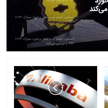
ورد
تلسکوپ جیمز وب، خطر برخورد سیارک ۲۰۲۴
YR۴ را بررسی می‌کند
تلسکوپ جیمز وب، خطر برخورد سیارک ۲۰۲۴
YR۴ را بررسی می‌کند
کشف پرانرژی‌ترین «ذره شبح» در اعماق دریا
د
ر
تصمیم جدید ناسا برای فضانوردان سرگردان
ب
در فضا
ا
ر
ه
ه
کشف “Quipu”؛ بزرگترین سازه در جهان
شناخته شده
و