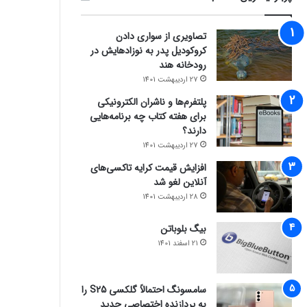
تصاویری از سواری دادن
کروکودیل پدر به نوزادهایش در
رودخانه هند
27 اردیبهشت 1401
پلتفرم‌ها و ناشران الکترونیکی
برای هفته کتاب چه برنامه‌هایی
دارند؟
27 اردیبهشت 1401
افزایش قیمت کرایه تاکسی‌های
آنلاین لغو شد
28 اردیبهشت 1401
بیگ بلوباتن
21 اسفند 1401
سامسونگ احتمالاً گلکسی S25 را
به پردازنده اختصاصی جدید