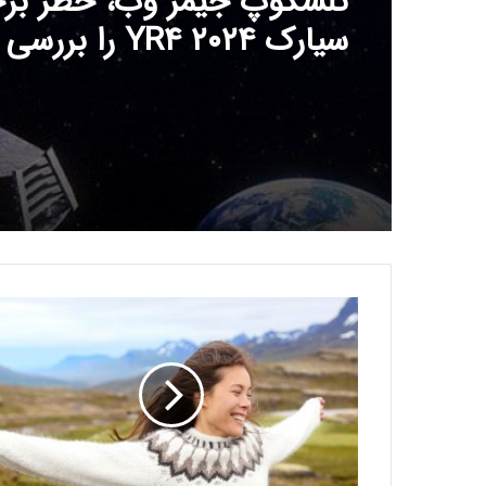
تلسکوپ جیمز وب، خطر برخ
سیارک ۲۰۲۴ YR۴ را بررسی می‌کند
چ
ر
ا
ب
ا
ی
د
ب