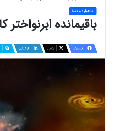
ماهواره و فضا
باقیمانده ابرنواختر کا
فیسبوک
ایکس
لینکداین
ا