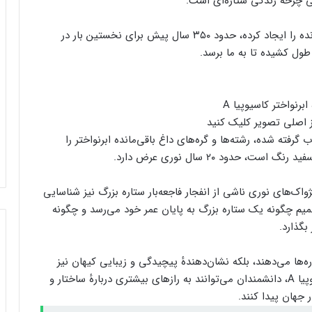
گفته می‌شود نور ناشی از انفجار ابرنواختر که این باقیمانده را ایجاد کرده، حدود ۳۵۰ سال پیش برای نخستین بار در
 اصلی تصویر کلیک کنید
ته شده، رشته‌ها و گره‌های داغ باقی‌مانده ابرنواختر را
تلسکوپ جیمز وب، خطر برخورد سیارک ۲۰۲۴
حدود ۲۰ سال نوری عرض دارد.
YR۴ را بررسی می‌کند
واک‌های نوری ناشی از انفجار فاجعه‌بار ستاره بزرگ نیز شناسایی
همیم چگونه یک ستاره بزرگ به پایان عمر خود می‌رسد و چگونه
کشف پرانرژی‌ترین «ذره شبح» در اعماق دریا
بگذارد.
اره‌ها می‌دهند، بلکه نشان‌دهندهٔ پیچیدگی و زیبایی کیهان نیز
تصمیم جدید ناسا برای فضانوردان سرگردان
در فضا
هستند. با مطالعه باقیمانده‌های ابرنواخترها مانند کاسیوپیا A، دانشمندان می‌توانند به رازهای بیشتری دربارهٔ ساختار و
 جهان پیدا کنند.