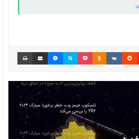
ن
کشف “Quipu”؛ بزرگترین سازه در جهان
شناخته شده
شکل هسته داخلی زمین در حال تغییر است
پینتریست
Reddit
VKontakte
Odnoklassniki
پاکت
اسکایپ
مسنجر
اشتراک گذاری با ایمیل
چاپ
سیارک 2024 YR4 در مسیر زمین؛ کدام
کشورها در خطرند؟
کشف پرانرژی‌ترین «ذره شبح» در اعماق دریا
تلسکوپ جیمز وب، خطر برخورد سیارک ۲۰۲۴
YR۴ را بررسی می‌کند
تلسکوپ جیمز وب، خطر برخورد سیارک ۲۰۲۴
YR۴ را بررسی می‌کند