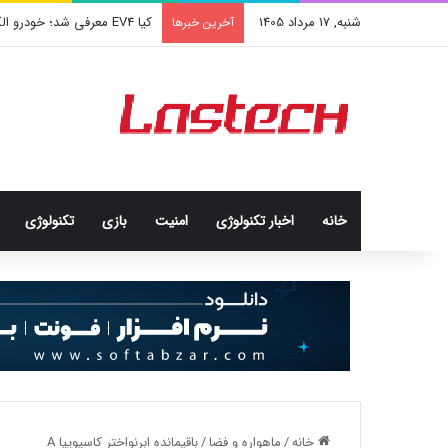
شنبه, 17 مرداد 1405
کشف جدید دانشمندان: برخی باک
آخرین خبرها
خانه
اخبار تکنولوژی
امنيت
بازی
تکنولوژی
خانه
/
ماهواره و فضا
/
باقیمانده ابرنواختر کاسیوپیا A