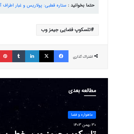
حتما بخوانید :
ستاره قطبی: پولاریس و غبار اطراف آ
تلسکوپ فضایی جیمز وب
فیسبوک
ایکس
لینکداین
تامبلر
اشتراک گذاری
مطالعه بعدی
ماهواره و فضا
30 بهمن 1403