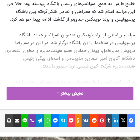
خلیج فارس به جمع اسپانسرهای رسمی باشگاه پیوسته بود؛ حالا طی
این مراسم اعلام شد که همراهی و تعامل شکل‌گرفته بین باشگاه
پرسپولیس و برند نویتکس جدی‌تر از گذشته ادامه پیدا خواهد کرد.
مراسم رونمایی از برند نویتکس به‌عنوان اسپانسر جدید باشگاه
پرسپولیس در ساختمان این باشگاه برگزار شد. در این مراسم رضا
درویش مدیرعامل، پیمان حدادی عضو هیئت‌مدیره و معاون اقتصادی
باشگاه؛ آقایان امیر انصاری مدیرعامل و اسحاق بیگی رئیس
هیئت‌مدیره شرکت کهن شیمی آریا حضور داشتند.
شرکت کهن شیمی آریا محصولات شوینده و بهداشتی خود را تحت
برند نویتکس
به بازار عرضه می‌کند. این برند پیش از این سید جلال
نمایش بیشتر
حسینی، فوتبالیست سابق باشگاه پرسپولیس و تیم ملی ایران را
به‌عنوان یکی از سفیران برند خود معرفی کرده بود.
فیسبوک
ایکس
لینکداین
تامبلر
پینتریست
Reddit
VKontakte
Odnoklassniki
پاکت
اسکایپ
مسنجر
واتس آپ
تلگرام
وایبر
لاین
اشتراک گذاری با ایمیل
چاپ
طی این رویداد علاوه‌بر امضای تفاهم‌نامه و قرارداد همکاری، درباره
فرصت‌های موجود و نحوه بهره‌برداری از آن‌ها نیز صحبت‌هایی به
میان آمد تا این همکاری در نهایت به نفع مردم و طرفداران باشگاه