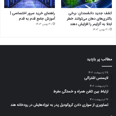
کشف جدید دانشمندان: برخی
راهنمای خرید سرور اختصاصی |
باکتری‌های دهان می‌توانند خطر
آموزش جامع قدم به قدم
ابتلا به آلزایمر را افزایش دهند
30 بهمن 1403
30 بهمن 1403
مطالب پر بازدید
25 اردیبهشت 1402
لایسنس اشتراکی
10 اردیبهشت 1402
ارتباط بین تلفن همراه و خستگی مفرط
27 اردیبهشت 1401
تصاویری از سواری دادن کروکودیل پدر به نوزادهایش در رودخانه هند