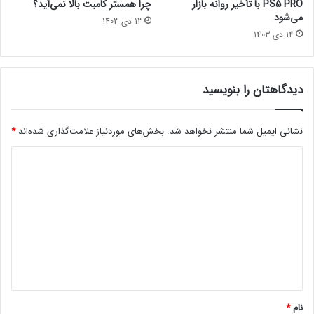
PS5 PRO با تأخیر روانه بازار
چرا همستر کامبت بالا نمی‌آید؟
و
می‌شود
13 دی 1403
ر
14 دی 1403
خ
و
ا
ه
دیدگاهتان را بنویسید
د
د
ا
نشانی ایمیل شما منتشر نخواهد شد.
بخش‌های موردنیاز علامت‌گذاری شده‌اند
*
ش
د
ت
ی
د
گ
ا
ه
*
نام
*