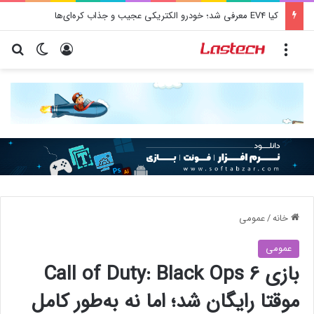
کشف جدید دانشمندان: برخی باکتری‌های دهان می‌توانند خطر ابتلا به آلزایمر را افزایش دهند
منو
ورود
تغییر پو
جس
خانه
/
عمومی
عمومی
بازی Call of Duty: Black Ops 6
موقتا رایگان شد؛ اما نه‌ به‌طور کامل