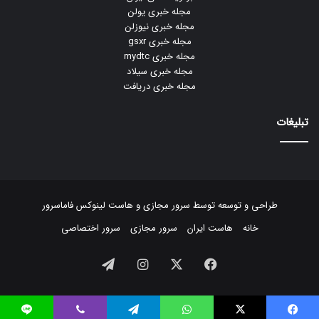
مجله خبری یولن
مجله خبری نیوزلن
مجله خبری gsxr
مجله خبری mydtc
مجله خبری سیلاد
مجله خبری دریافت
تبلیغات
طراحی و توسعه توسط
سرور مجازی
و
هاست لینوکس
فاماسرور
خانه
هاست ایران
سرور مجازی
سرور اختصاصی
فیسبوک
ایکس
اینستاگرام
تلگرام