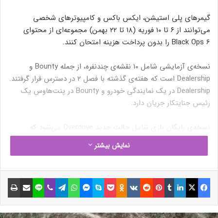
گیمرهای پلی استیشن، ایکس باکس و کامپیوترهای شخصی
می‌توانند از ۶ تا ۱۰ فوریه (۱۸ تا ۲۲ بهمن) مجموعه‌ای از محتوای
Black Ops 6 را بدون پرداخت هزینه امتحان کنند.
نسخه‌ی آزمایشی شامل ۱۰ نقشه‌ی چندنفره، از جمله Bounty و
Dealership است که هفته‌ی گذشته با فصل ۲ در دسترس قرار گرفتند.
Dealership در یک نمایندگی خودرو و Bounty در پنت‌هاوس یک
رئیس جنایتکار جریان دارد.
نسخه‌ی رایگان بازی شامل حالت جدید Overdrive می‌شود که
اکتیویژن آن را به‌عنوان «حالت Team Deathmatch با انرژی
نمایش بیشتر
مضاعف» توصیف کرده است. در این حالت، بازیکنان برای اجرای
انواع مختلف حذف حریف، ستاره پاداش می‌گیرند.
فیسبوک
ایکس
لینکداین
تامبلر
پینتریست
Reddit
VKontakte
Odnoklassniki
پاکت
اسکایپ
مسنجر
واتس آپ
تلگرام
وایبر
لاین
اشتراک گذاری با ایمیل
چاپ
نوشته های مشابه