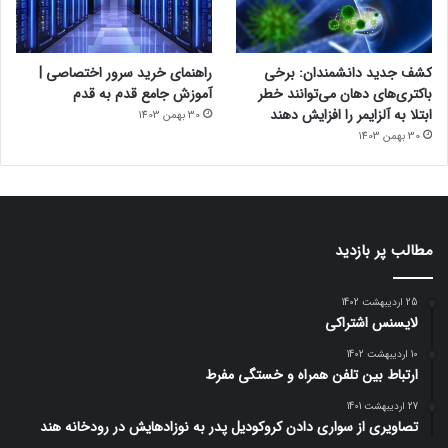
کشف جدید دانشمندان: برخی
راهنمای خرید سرور اختصاصی |
باکتری‌های دهان می‌توانند خطر
آموزش جامع قدم به قدم
ابتلا به آلزایمر را افزایش دهند
30 بهمن 1403
30 بهمن 1403
مطالب پر بازدید
25 اردیبهشت 1402
لایسنس اشتراکی
10 اردیبهشت 1402
ارتباط بین تلفن همراه و خستگی مفرط
27 اردیبهشت 1401
تصاویری از سواری دادن کروکودیل پدر به نوزادهایش در رودخانه هند