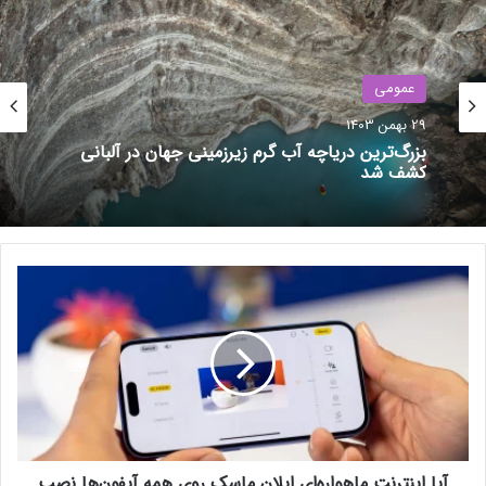
لایسنس‌ها از خطرات کرک‌ ویندوز و
تهدید امنیتی KMSAuto می‌گوید
1 بهمن 1403
عمومی
عقب‌نشینی اتحادیه اروپا؛
29 بهمن 1403
سیاست‌های اپل در قبال کتاب‌های
بزرگ‌ترین دریاچه آب گرم زیرزمینی جهان در آلبانی
الکترونیکی زیر ذره‌بین نمی‌رود
کشف شد
3 آذر 1403
آ
ی
ا
ا
ی
ن
ت
ر
ن
آیا اینترنت ماهواره‌ای ایلان ماسک روی همه آیفون‌ها نصب
ت