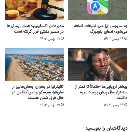
ه
د
م
ر
ه
ا
آ
س
به سرویس اپل‌مپ تبلیغات اضافه
مدیرعامل اکسفینیتو:‌ فضای رمزارزها
ی
ن
می‌شود؛ ادعای بلومبرگ
در مسیر مثبتی قرار گرفته است
ف
پ
29 بهمن 1403
29 بهمن 1403
و
؛
ن‌
«
ه
د
ا
ر
ن
خ
ص
و
ب
ا
ش
س
بیشتر اروپایی‌ها احتمالاً تا کمتر از
کالیفرنیا در بحران؛ بخش‌هایی از
د
ت
سه‌هزار سال پیش پوست تیره
سان‌فرانسیسکو و لس‌آنجلس در
ه
پ
داشتند
حال غرق شدن هستند
ا
ی
29 بهمن 1403
29 بهمن 1403
س
ش
ت
ت
؟
ا
دیدگاهتان را بنویسید
ز