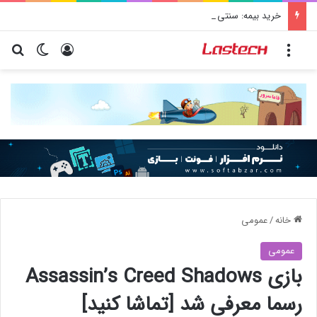
خرید بیمه: سنتی یا آنلاین؟ کدامیک تجربه بهتری برای مشتریان ایجاد می‌کند؟
منو
ورود
تغییر پو
جس
خانه
/
عمومی
عمومی
بازی Assassin’s Creed Shadows
رسما معرفی شد [تماشا کنید]