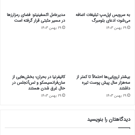
ا
ع
د
ک
به سرویس اپل‌مپ تبلیغات اضافه
مدیرعامل اکسفینیتو:‌ فضای رمزارزها
ر
س‌
می‌شود؛ ادعای بلومبرگ
در مسیر مثبتی قرار گرفته است
ا
ه
29 بهمن 1403
29 بهمن 1403
پ
ا
ا
ی
س
ق
ت
د
و
ی
ر
م
خ
ی
ن
و
بیشتر اروپایی‌ها احتمالاً تا کمتر از
کالیفرنیا در بحران؛ بخش‌هایی از
ث
ح
سه‌هزار سال پیش پوست تیره
سان‌فرانسیسکو و لس‌آنجلس در
ی
ذ
داشتند
حال غرق شدن هستند
ک
ف‌
29 بهمن 1403
29 بهمن 1403
ر
ش
د
د
ه
دیدگاهتان را بنویسید
ر
ا
ب