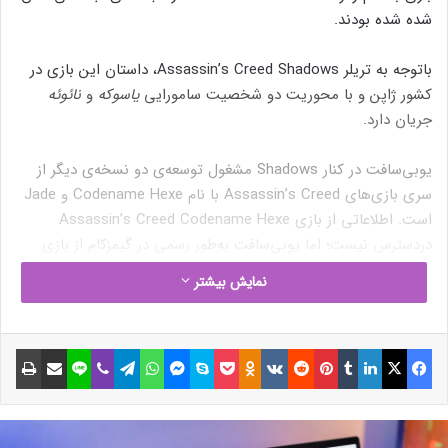
شده‌ شده بودند.
باتوجه به تریلر Assassin’s Creed Shadows، داستان این بازی در
کشور ژاپن و با محوریت دو شخصیت سامورایی
یاسوکه
و
نائوئه
جریان دارد.
یوبی‌سافت در کنار Shadows مشغول توسعه‌ی دو نسخه‌ی دیگر از
سری بازی‌های Assassin’s Creed با نام Codename Hexe و Jade
است. اطلاعاتی از بازی Assassin’s Creed Codename Hexe
دردسترس نیست؛ اما یوبی‌سافت به‌طور رسمی در گیمزکام از بازی
موبایلی Assassin’s Creed Jade رونمایی کرد.
نمایش بیشتر
مقاله‌های مرتبط
فیسبوک
ایکس
لینکداین
تامبلر
پینتریست
Reddit
VKontakte
Odnoklassniki
پاکت
اسکایپ
مسنجر
واتس آپ
تلگرام
وایبر
لاین
اشتراک گذاری با ایمیل
چاپ
نوشته های مشابه
فضاپیمای استارشیپ اسپیس