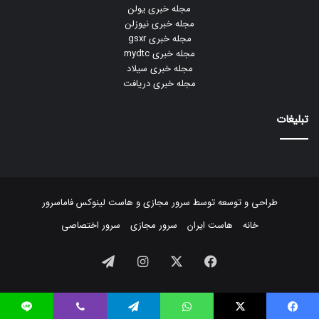
مجله خبری یولن
مجله خبری نیوزلن
مجله خبری gsxr
مجله خبری mydtc
مجله خبری سیلاد
مجله خبری دریافت
تبلیغات
طراحی و توسعه توسط
سرور مجازی
و
هاست لینوکس
فاماسرور
خانه
هاست ایران
سرور مجازی
سرور اختصاصی
فیسبوک
ایکس
اینستاگرام
تلگرام