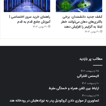
کشف جدید دانشمندان: برخی
راهنمای خرید سرور اختصاصی |
باکتری‌های دهان می‌توانند خطر
آموزش جامع قدم به قدم
ابتلا به آلزایمر را افزایش دهند
30 بهمن 1403
30 بهمن 1403
مطالب پر بازدید
25 اردیبهشت 1402
لایسنس اشتراکی
10 اردیبهشت 1402
ارتباط بین تلفن همراه و خستگی مفرط
27 اردیبهشت 1401
تصاویری از سواری دادن کروکودیل پدر به نوزادهایش در رودخانه هند