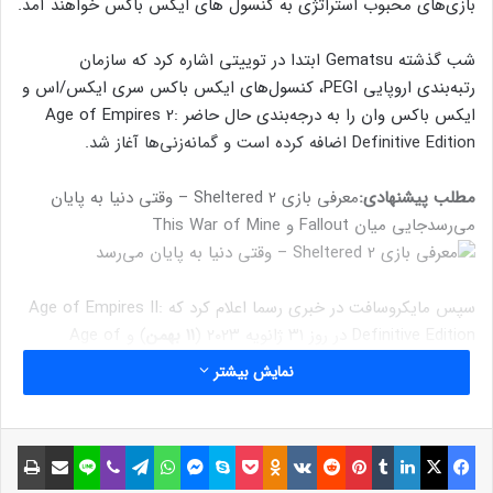
بازی‌های محبوب استراتژی به کنسول‌ های ایکس‌ باکس خواهند آمد.
شب گذشته Gematsu ابتدا در توییتی اشاره کرد که سازمان
رتبه‌بندی اروپایی PEGI، کنسول‌های ایکس باکس سری ایکس/اس و
ایکس باکس وان را به درجه‌بندی حال حاضر Age of Empires 2:
Definitive Edition اضافه کرده است و گمانه‌زنی‌ها آغاز شد.
مطلب پیشنهادی:
معرفی بازی Sheltered 2 – وقتی دنیا به پایان
می‌رسد
جایی میان Fallout و This War of Mine
سپس مایکروسافت در خبری رسما اعلام کرد که Age of Empires II:
Definitive Edition در روز ۳۱ ژانویه ۲۰۲۳ (
۱۱ بهمن
) و Age of
Empires IV در سال
۲۰۲۳
برای کنسول‌های ایکس باکس و xCloud
نمایش بیشتر
عرضه خواهند شد.
فیسبوک
ایکس
لینکداین
تامبلر
پینتریست
Reddit
VKontakte
Odnoklassniki
پاکت
اسکایپ
مسنجر
واتس آپ
تلگرام
وایبر
لاین
اشتراک گذاری با ایمیل
چاپ
نوشته های مشابه