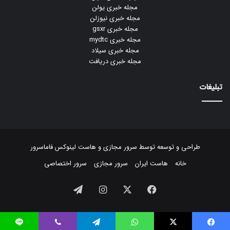
مجله خبری یولن
مجله خبری نیوزلن
مجله خبری gsxr
مجله خبری mydtc
مجله خبری سیلاد
مجله خبری دریافت
تبلیغات
طراحی و توسعه توسط
سرور مجازی
و
هاست لینوکس
فاماسرور
خانه
هاست ایران
سرور مجازی
سرور اختصاصی
فیسبوک
ایکس
اینستاگرام
تلگرام