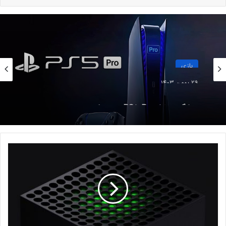
فروش بازی Control از مرز ۳
میلیون نسخه عبور کرده است
2 فروردین 1402
نسخه موبایل بازی Papers, Please
بازی
ماه آینده منتشر می‌شود
29 بهمن 1403
5 مرداد 1401
چرا گیمرها از PS5 Pro محصول جدید سونی
ناراضی‌اند؟
اِما بریدل از World’s Edge در این رابطه گفت:
ب
خ
ش
ب
ا
برای بازیکنانی که به صفحه کلید و ماوس
ز
وفادار هستند، ما اطمینان پیدا کردیم که در
ی‌
ه