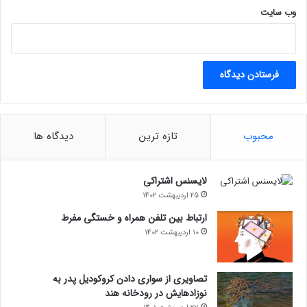
تماشا در کانال یوتیوب lastech پلاس
وب‌ سایت
مجله خبری lastech
استراتژیکایکس باکسمایکروسافت
محبوب
تازه ترین
دیدگاه ها
لایسنس اشتراکی
25 اردیبهشت 1402
ارتباط بین تلفن همراه و خستگی مفرط
10 اردیبهشت 1402
تصاویری از سواری دادن کروکودیل پدر به
نوزادهایش در رودخانه هند