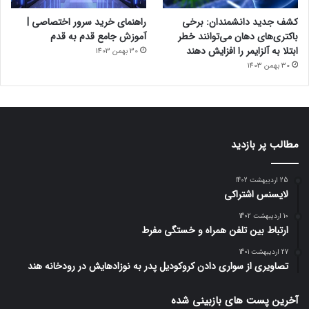
کشف جدید دانشمندان: برخی
راهنمای خرید سرور اختصاصی |
باکتری‌های دهان می‌توانند خطر
آموزش جامع قدم به قدم
ابتلا به آلزایمر را افزایش دهند
30 بهمن 1403
30 بهمن 1403
مطالب پر بازدید
25 اردیبهشت 1402
لایسنس اشتراکی
10 اردیبهشت 1402
ارتباط بین تلفن همراه و خستگی مفرط
27 اردیبهشت 1401
تصاویری از سواری دادن کروکودیل پدر به نوزادهایش در رودخانه هند
آخرین پست های بازبینی شده