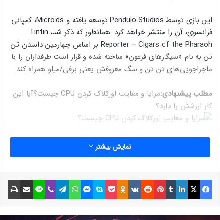
این بازی توسط Pendulo Studios توسعه یافته و Microids، کمپانی
فرانسوی، آن را منتشر خواهد کرد. همانطور که ذکر شد، Tintin
Reporter – Cigars of the Pharaoh بر اساس چهارمین داستان تن
تن به نام «سیگارهای فرعون» ساخته شده و قرار است طرفداران را با
ماجراجویی‌های تن تن و سگ معروفش یعنی برفی/میلو همراه کند.
مطلب پیشنهادی:
مزایا و معایب اورکلاک کردن CPU چیست؟
آیا این
کار ارزشش را دارد؟
کمپانی مایکرویدز، سال ۲۰۲۰ از ساخت بازی تن تن خبر داده بود و از
نمایش بیشتر
آن زمان تاکنون طرفداران منتظر افشای اطلاعات جدید و انتشار
تیزری از آن بودند که بلاخره این اتفاق افتاد. در ادامه می‌توانید این
تیزر را تماشا کنید:
فیسبوک
ایکس
لینکداین
تامبلر
پینتریست
Reddit
VKontakte
Odnoklassniki
پاکت
اسکایپ
مسنجر
واتس آپ
تلگرام
وایبر
لاین
اشتراک گذاری با ایمیل
چاپ
نوشته های مشابه