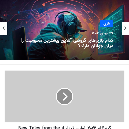
God of War Ragnarok در بریتانیا
Horizon Forbidden West را
بازی
شکست داد
14 دی 1401
29 بهمن 1403
بازی
چرا گیمرها از PS5 Pro محصول جدید سونی
Sniper Elite 5 و چند بازی جذاب
29 بهمن 1403
ناراضی‌اند؟
دیگر به‌زودی به گیم پس اضافه
می‌شوند
28 اردیبهشت 1401
گ
کدام بازی‌های گروهی آنلاین بیشترین محبوبیت را
ی
میان جوانان دارند؟
م
ز
ک
ا
م
۲
۰
گیمزکام ۲۰۲۲: اولین تریلر از New Tales from the
۲