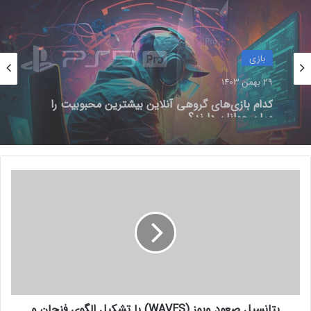
قسمت چهارم سریال The Last of
Us را ۷.۵ میلیون نفر تماشا کرده‌اند
بازی
19 بهمن 1401
29 بهمن 1403
بازی
جدیدترین قیمت کنسول های بازی
چرا گیمرها از PS5 Pro محصول جدید سونی
و لوازم جانبی در بازار کشور
29 بهمن 1403
ناراضی‌اند؟
[به‌روزرسانی ۵ فروردین ۱۴۰۲]
6 فروردین 1402
پ
ت
کدام بازی‌های گروهی آنلاین بیشترین محبوبیت را
میان جوانان دارند؟
ا
ن
س
ی
ل
ص
ع
پتانسیل صعود ویوز (WAVES) با تشکیل الگوی فنجان و
و