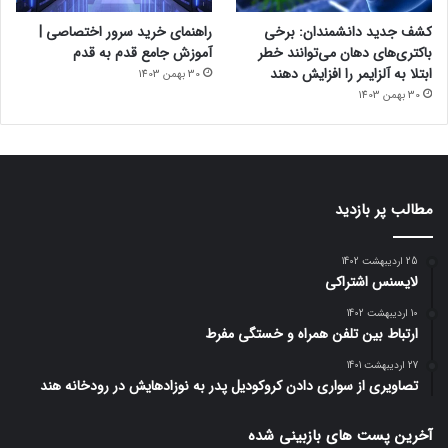
کشف جدید دانشمندان: برخی
راهنمای خرید سرور اختصاصی |
باکتری‌های دهان می‌توانند خطر
آموزش جامع قدم به قدم
ابتلا به آلزایمر را افزایش دهند
30 بهمن 1403
30 بهمن 1403
مطالب پر بازدید
25 اردیبهشت 1402
لایسنس اشتراکی
10 اردیبهشت 1402
ارتباط بین تلفن همراه و خستگی مفرط
27 اردیبهشت 1401
تصاویری از سواری دادن کروکودیل پدر به نوزادهایش در رودخانه هند
آخرین پست های بازبینی شده