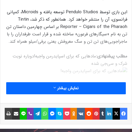
این بازی توسط Pendulo Studios توسعه یافته و Microids، کمپانی
فرانسوی، آن را منتشر خواهد کرد. همانطور که ذکر شد، Tintin
Reporter – Cigars of the Pharaoh بر اساس چهارمین داستان تن
تن به نام «سیگارهای فرعون» ساخته شده و قرار است طرفداران را با
ماجراجویی‌های تن تن و سگ معروفش یعنی برفی/میلو همراه کند.
مطلب پیشنهادی:
مادهایی که برای اسپایدرمن واجبه!
دوباره نوبت
شرک و سی‌جی شده
کمپانی مایکرویدز، سال ۲۰۲۰ از ساخت بازی تن تن خبر داده بود و از
نمایش بیشتر
آن زمان تاکنون طرفداران منتظر افشای اطلاعات جدید و انتشار
تیزری از آن بودند که بلاخره این اتفاق افتاد. در ادامه می‌توانید این
تیزر را تماشا کنید:
فیسبوک
ایکس
لینکداین
تامبلر
پینتریست
Reddit
VKontakte
Odnoklassniki
پاکت
اسکایپ
مسنجر
واتس آپ
تلگرام
وایبر
لاین
اشتراک گذاری با ایمیل
چاپ
نوشته های مشابه