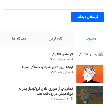
مجله خبری lastech
محبوب
تازه ترین
دیدگاه ها
کوئنتین تارانتینویاکوزا
لایسنس اشتراکی
25 اردیبهشت 1402
ارتباط بین تلفن همراه و خستگی مفرط
10 اردیبهشت 1402
تصاویری از سواری دادن کروکودیل پدر به
نوزادهایش در رودخانه هند
27 اردیبهشت 1401