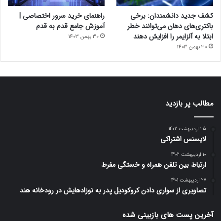
کشف جدید دانشمندان: برخی
راهنمای خرید سرور اختصاصی |
باکتری‌های دهان می‌توانند خطر
آموزش جامع قدم به قدم
ابتلا به آلزایمر را افزایش دهند
30 بهمن 1403
30 بهمن 1403
مطالب پر بازدید
25 اردیبهشت 1402
لایسنس اشتراکی
10 اردیبهشت 1402
ارتباط بین تلفن همراه و خستگی مفرط
27 اردیبهشت 1401
تصاویری از سواری دادن کروکودیل پدر به نوزادهایش در رودخانه هند
آخرین پست های بازبینی شده