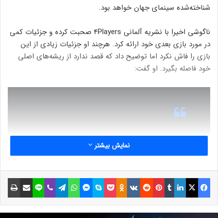
شناخته‌شده سینمای جهان خواهد بود.
ناگوشی اخیرا با نشریه آلمانی 4Players صحبت کرده و جزئیات کمی
در مورد بازی بعدی خود ارائه کرد. هرچند او جزئیات زیادی از این
بازی را فاش نکرد اما توضیح داد که قصد ندارد از ریشه‌های اصلی
خود فاصله بگیرد. او گفت:
البته هنوز نمی‌توانم چیز زیادی درباره بازی
نمایش بیشتر
فاش کنم، اما می‌توانم درباره چارچوب کلی
آن صحبت کنم: بازی قطعا به عنوان یکی از
فیسبوک
ایکس
لینکداین
تامبلر
پینتریست
Reddit
VKontakte
Odnoklassniki
پاکت
اسکایپ
مسنجر
واتس آپ
تلگرام
وایبر
لاین
اشتراک گذاری با ایمیل
چاپ
عناصر اصلی خود شامل خشونت خواهد
بود اما نمی‌خواهم بیش از حد به سمت