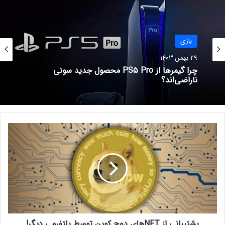
سبک‌های دلهره‌آور یا حتی ترسناک پیش
بروم.
بازی
مطلب پیشنهادی:
۱۰ بازی ویدیویی برتر برای طرفداران انیمه Demon
29 بهمن 1403
Slayer
برای نابودی شیاطین آماده‌اید؟
چرا گیمرها از PS5 Pro محصول جدید سونی
ناراضی‌اند؟
نوشته های مشابه
پ
داستان بسته الحاقی بازی
ش
ت
Cyberpunk 2077 لو رفت
ی
6 خرداد 1401
ب
ا
تهیه‌کننده Final Fantasy 16 به
ن
احتمال عرضه نسخه پی‌سی واکنش
ی
نشان داد
ا
پشتیبانی از NFTهای دوج کوین توسط پلتفرمی دیگر!
ز