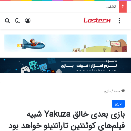
کشف جدید دانشمندان: برخی باکتری‌های دهان می‌توانند خطر ابتلا به آلزایمر را افزایش دهند
منو
ورود
تغییر پو
جس
خانه
/
بازی
بازی
بازی بعدی خالق Yakuza شبیه
فیلم‌های کوئنتین تارانتینو خواهد بود